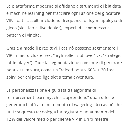
Le piattaforme moderne si affidano a strumenti di big data
e machine learning per tracciare ogni azione del giocatore
VIP. I dati raccolti includono: frequenza di login, tipologia di
gioco (slot, table, live dealer), importi di scommessa e
pattern di vincita.
Grazie a modelli predittivi, i casinò possono segmentare i
VIP in micro‑cluster (es. “high‑roller slot lover” vs. “strategic
table player”). Questa segmentazione consente di generare
bonus su misura, come un “reload bonus 60 % + 20 free
spin” per chi predilige slot a tema avventura.
La personalizzazione è guidata da algoritmi di
reinforcement learning, che “apprendono” quali offerte
generano il più alto incremento di wagering. Un casinò che
utilizza questa tecnologia ha registrato un aumento del
12 % del valore medio per cliente VIP in un trimestre.