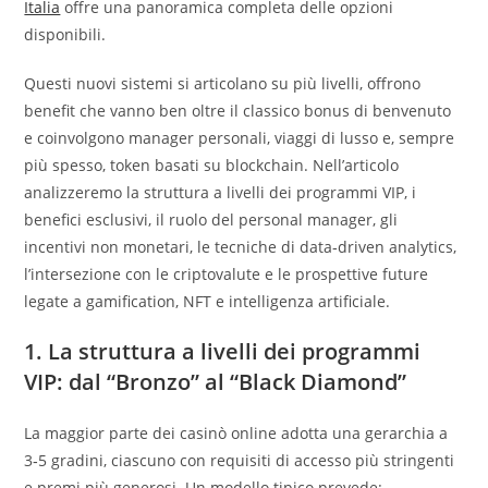
Italia
offre una panoramica completa delle opzioni
disponibili.
Questi nuovi sistemi si articolano su più livelli, offrono
benefit che vanno ben oltre il classico bonus di benvenuto
e coinvolgono manager personali, viaggi di lusso e, sempre
più spesso, token basati su blockchain. Nell’articolo
analizzeremo la struttura a livelli dei programmi VIP, i
benefici esclusivi, il ruolo del personal manager, gli
incentivi non monetari, le tecniche di data‑driven analytics,
l’intersezione con le criptovalute e le prospettive future
legate a gamification, NFT e intelligenza artificiale.
1. La struttura a livelli dei programmi
VIP: dal “Bronzo” al “Black Diamond”
La maggior parte dei casinò online adotta una gerarchia a
3‑5 gradini, ciascuno con requisiti di accesso più stringenti
e premi più generosi. Un modello tipico prevede: