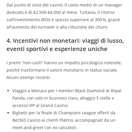
Dal punto di vista del casinò, il costo medio di un manager
dedicato è di €2.500‑€4.000 al mese. Tuttavia, il ritorno
sull’investimento (ROI) è spesso superiore al 300 %, grazie
all’aumento del turnover e alla riduzione del churn.
4. Incentivi non monetari: viaggi di lusso,
eventi sportivi e esperienze uniche
I premi “non‑cash” hanno un impatto psicologico notevole,
poiché trasformano il valore monetario in status sociale.
Alcuni esempi recenti:
Viaggio a Monaco per i membri Black Diamond di Royal
Panda, con volo in business class, alloggio 5 stelle e
accesso VIP al Grand Casino.
Biglietti per la finale di Champions League offerti da
Bet365 Casino ai clienti Platino, accompagnati da un
meet‑and‑greet con ex calciatori.