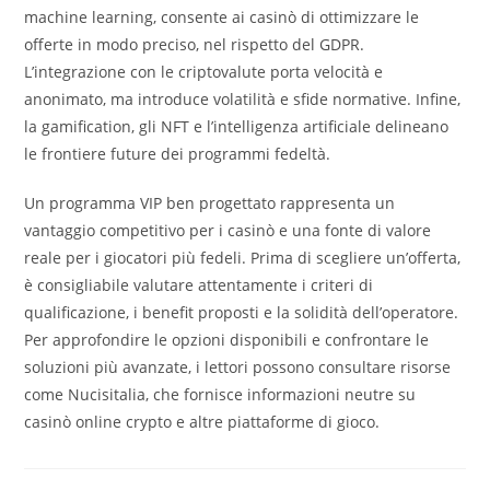
machine learning, consente ai casinò di ottimizzare le
offerte in modo preciso, nel rispetto del GDPR.
L’integrazione con le criptovalute porta velocità e
anonimato, ma introduce volatilità e sfide normative. Infine,
la gamification, gli NFT e l’intelligenza artificiale delineano
le frontiere future dei programmi fedeltà.
Un programma VIP ben progettato rappresenta un
vantaggio competitivo per i casinò e una fonte di valore
reale per i giocatori più fedeli. Prima di scegliere un’offerta,
è consigliabile valutare attentamente i criteri di
qualificazione, i benefit proposti e la solidità dell’operatore.
Per approfondire le opzioni disponibili e confrontare le
soluzioni più avanzate, i lettori possono consultare risorse
come Nucisitalia, che fornisce informazioni neutre su
casinò online crypto e altre piattaforme di gioco.