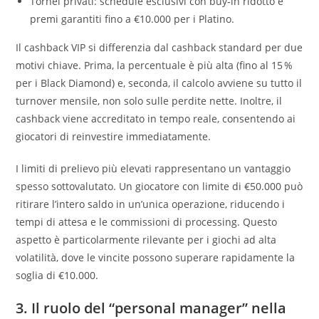
Tornei privati: schedule esclusivi con buy‑in ridotto e
premi garantiti fino a €10.000 per i Platino.
Il cashback VIP si differenzia dal cashback standard per due
motivi chiave. Prima, la percentuale è più alta (fino al 15 %
per i Black Diamond) e, seconda, il calcolo avviene su tutto il
turnover mensile, non solo sulle perdite nette. Inoltre, il
cashback viene accreditato in tempo reale, consentendo ai
giocatori di reinvestire immediatamente.
I limiti di prelievo più elevati rappresentano un vantaggio
spesso sottovalutato. Un giocatore con limite di €50.000 può
ritirare l’intero saldo in un’unica operazione, riducendo i
tempi di attesa e le commissioni di processing. Questo
aspetto è particolarmente rilevante per i giochi ad alta
volatilità, dove le vincite possono superare rapidamente la
soglia di €10.000.
3. Il ruolo del “personal manager” nella