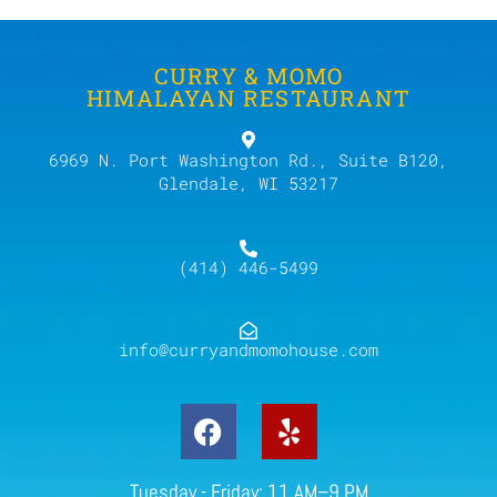
CURRY & MOMO
HIMALAYAN RESTAURANT
6969 N. Port Washington Rd., Suite B120,
Glendale, WI 53217
(414) 446-5499
info@curryandmomohouse.com
Tuesday - Friday: 11 AM–9 PM