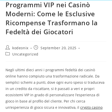
Programmi VIP nei Casinò
Moderni: Come le Esclusive
Ricompense Trasformano la
Fedeltà dei Giocatori
kodeonix
September 20, 2025
Uncategorized
Negli ultimi dieci anni i programmi fedeltà dei casinò
online hanno compiuto una trasformazione radicale. Da
semplici schemi a punti, dove ogni euro speso si traduceva
in un credito da riscattare, si è passati a veri e propri
ecosistemi VIP in grado di personalizzare l’esperienza di
gioco in base al profilo del cliente. Per chi cerca
un’esperienza di gioco sicura e innovativa, il
crypto casino