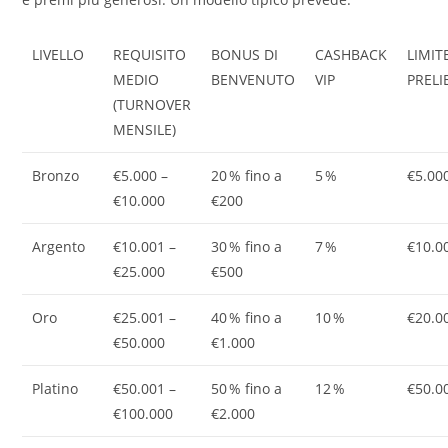
LIVELLO
REQUISITO
BONUS DI
CASHBACK
LIMIT
MEDIO
BENVENUTO
VIP
PRELI
(TURNOVER
MENSILE)
Bronzo
€5.000 –
20 % fino a
5 %
€5.00
€10.000
€200
Argento
€10.001 –
30 % fino a
7 %
€10.0
€25.000
€500
Oro
€25.001 –
40 % fino a
10 %
€20.0
€50.000
€1.000
Platino
€50.001 –
50 % fino a
12 %
€50.0
€100.000
€2.000