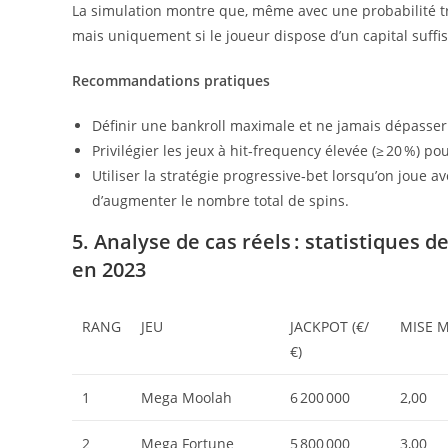
La simulation montre que, même avec une probabilité tr
mais uniquement si le joueur dispose d’un capital suffi
Recommandations pratiques
Définir une bankroll maximale et ne jamais dépasser
Privilégier les jeux à hit‑frequency élevée (≥ 20 %) p
Utiliser la stratégie progressive‑bet lorsqu’on joue a
d’augmenter le nombre total de spins.
5. Analyse de cas réels : statistiques 
en 2023
RANG
JEU
JACKPOT (€/
MISE M
€)
1
Mega Moolah
6 200 000
2,00
2
Mega Fortune
5 800 000
3,00