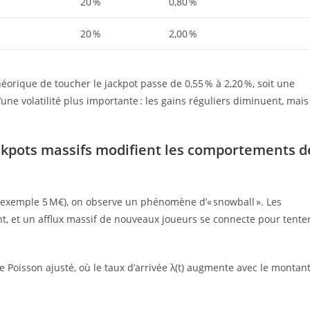
20 %
0,80 %
20 %
2,00 %
théorique de toucher le jackpot passe de 0,55 % à 2,20 %, soit une
ne volatilité plus importante : les gains réguliers diminuent, mais
jackpots massifs modifient les comportements d
 exemple 5 M€), on observe un phénomène d’« snowball ». Les
t, et un afflux massif de nouveaux joueurs se connecte pour tente
 Poisson ajusté, où le taux d’arrivée λ(t) augmente avec le montan