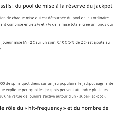
sifs : du pool de mise à la réserve du jackpot
rtion de chaque mise qui est détournée du pool de jeu ordinaire
ent comprise entre 2 % et 7 % de la mise totale, crée un fonds qui
joueur mise Mᵢ = 2 € sur un spin, 0,10 € (5 % de 2 €) est ajouté au
 :
000 de spins quotidiens sur un jeu populaire, le jackpot augmente
ique explique pourquoi les jackpots peuvent atteindre plusieurs
u’une vague de joueurs s’active autour d’un « super‑jackpot ».
 le rôle du « hit‑frequency » et du nombre de