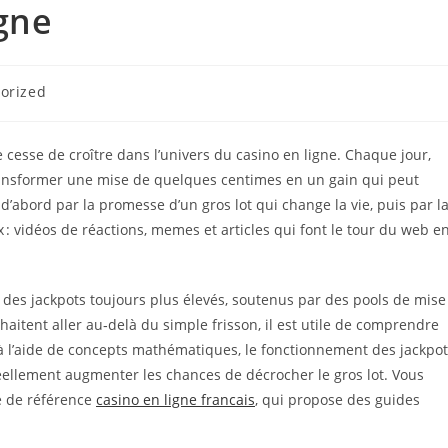
gne
orized
cesse de croître dans l’univers du casino en ligne. Chaque jour,
transformer une mise de quelques centimes en un gain qui peut
 d’abord par la promesse d’un gros lot qui change la vie, puis par l
x : vidéos de réactions, memes et articles qui font le tour du web e
des jackpots toujours plus élevés, soutenus par des pools de mise
haitent aller au‑delà du simple frisson, il est utile de comprendre
à l’aide de concepts mathématiques, le fonctionnement des jackpo
réellement augmenter les chances de décrocher le gros lot. Vous
te de référence
casino en ligne francais
, qui propose des guides