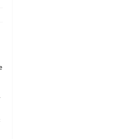
e
r
t