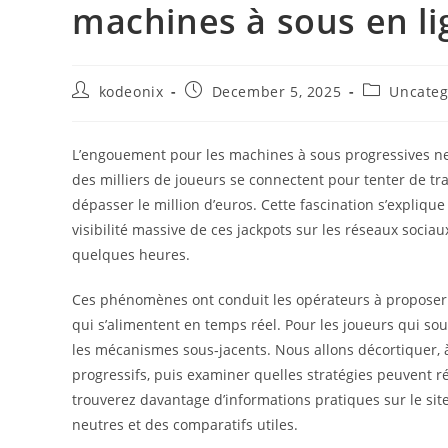
machines à sous en li
kodeonix
December 5, 2025
Uncateg
L’engouement pour les machines à sous progressives ne 
des milliers de joueurs se connectent pour tenter de 
dépasser le million d’euros. Cette fascination s’explique
visibilité massive de ces jackpots sur les réseaux sociau
quelques heures.
Ces phénomènes ont conduit les opérateurs à proposer 
qui s’alimentent en temps réel. Pour les joueurs qui sou
les mécanismes sous‑jacents. Nous allons décortiquer, 
progressifs, puis examiner quelles stratégies peuvent 
trouverez davantage d’informations pratiques sur le si
neutres et des comparatifs utiles.