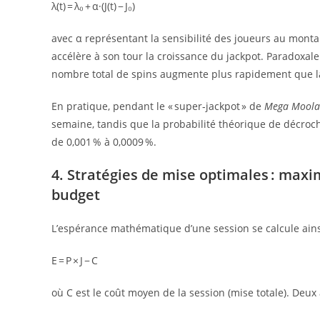
λ(t) = λ₀ + α·(J(t) − J₀)
avec α représentant la sensibilité des joueurs au monta
accélère à son tour la croissance du jackpot. Paradoxal
nombre total de spins augmente plus rapidement que la
En pratique, pendant le « super‑jackpot » de
Mega Mool
semaine, tandis que la probabilité théorique de décroche
de 0,001 % à 0,0009 %.
4. Stratégies de mise optimales : maxi
budget
L’espérance mathématique d’une session se calcule ainsi
E = P × J − C
où C est le coût moyen de la session (mise totale). De