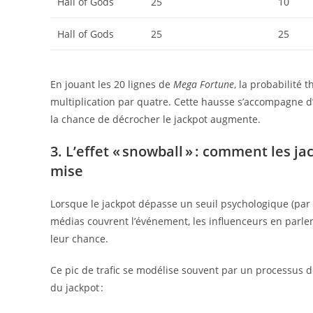
Hall of Gods
25
10
Hall of Gods
25
25
En jouant les 20 lignes de
Mega Fortune
, la probabilité 
multiplication par quatre. Cette hausse s’accompagne d’u
la chance de décrocher le jackpot augmente.
3. L’effet « snowball » : comment les 
mise
Lorsque le jackpot dépasse un seuil psychologique (par
médias couvrent l’événement, les influenceurs en parlen
leur chance.
Ce pic de trafic se modélise souvent par un processus de
du jackpot :