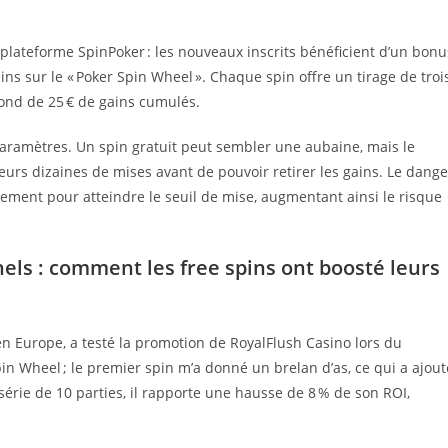
plateforme SpinPoker : les nouveaux inscrits bénéficient d’un bonu
ins sur le « Poker Spin Wheel ». Chaque spin offre un tirage de troi
fond de 25 € de gains cumulés.
 paramètres. Un spin gratuit peut sembler une aubaine, mais le
eurs dizaines de mises avant de pouvoir retirer les gains. Le dange
uement pour atteindre le seuil de mise, augmentant ainsi le risque
els : comment les free spins ont boosté leurs
n Europe, a testé la promotion de RoyalFlush Casino lors du
 Spin Wheel ; le premier spin m’a donné un brelan d’as, ce qui a ajout
érie de 10 parties, il rapporte une hausse de 8 % de son ROI,