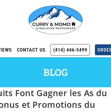
VIEWS
CONTACT US
(414) 446-5499
ORDER
BLOG
its Font Gagner les As du
Bonus et Promotions du