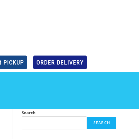
 PICKUP
ORDER DELIVERY
Search
SEARCH