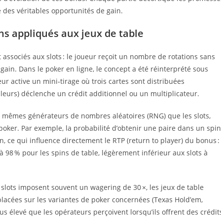
e des véritables opportunités de gain.
ns appliqués aux jeux de table
t associés aux slots : le joueur reçoit un nombre de rotations sans
ain. Dans le poker en ligne, le concept a été réinterprété sous
ur active un mini‑tirage où trois cartes sont distribuées
leurs) déclenche un crédit additionnel ou un multiplicateur.
s mêmes générateurs de nombres aléatoires (RNG) que les slots,
oker. Par exemple, la probabilité d’obtenir une paire dans un spin
n, ce qui influence directement le RTP (return to player) du bonus :
 98 % pour les spins de table, légèrement inférieur aux slots à
 slots imposent souvent un wagering de 30 ×, les jeux de table
placées sur les variantes de poker concernées (Texas Hold’em,
us élevé que les opérateurs perçoivent lorsqu’ils offrent des crédit