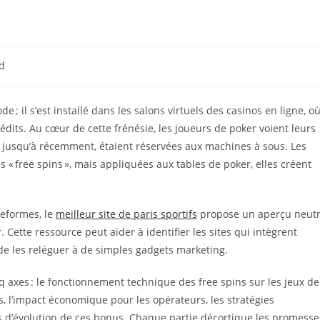
d
 ; il s’est installé dans les salons virtuels des casinos en ligne, o
dits. Au cœur de cette frénésie, les joueurs de poker voient leurs
i, jusqu’à récemment, étaient réservées aux machines à sous. Les
 free spins », mais appliquées aux tables de poker, elles créent
teformes, le
meilleur site de paris sportifs
propose un aperçu neut
 Cette ressource peut aider à identifier les sites qui intègrent
 de les reléguer à de simples gadgets marketing.
 axes : le fonctionnement technique des free spins sur les jeux de
s, l’impact économique pour les opérateurs, les stratégies
ves d’évolution de ces bonus. Chaque partie décortique les promesse