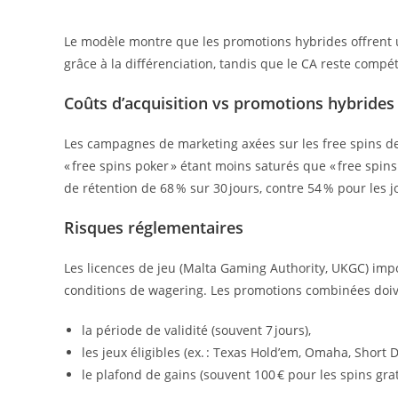
Le modèle montre que les promotions hybrides offrent u
grâce à la différenciation, tandis que le CA reste compéti
Coûts d’acquisition vs promotions hybrides
Les campagnes de marketing axées sur les free spins de 
« free spins poker » étant moins saturés que « free spins 
de rétention de 68 % sur 30 jours, contre 54 % pour les
Risques réglementaires
Les licences de jeu (Malta Gaming Authority, UKGC) imp
conditions de wagering. Les promotions combinées doive
la période de validité (souvent 7 jours),
les jeux éligibles (ex. : Texas Hold’em, Omaha, Short D
le plafond de gains (souvent 100 € pour les spins grat