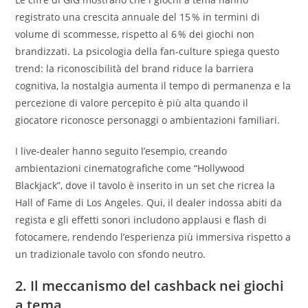
registrato una crescita annuale del 15 % in termini di
volume di scommesse, rispetto al 6 % dei giochi non
brandizzati. La psicologia della fan‑culture spiega questo
trend: la riconoscibilità del brand riduce la barriera
cognitiva, la nostalgia aumenta il tempo di permanenza e la
percezione di valore percepito è più alta quando il
giocatore riconosce personaggi o ambientazioni familiari.
I live‑dealer hanno seguito l’esempio, creando
ambientazioni cinematografiche come “Hollywood
Blackjack”, dove il tavolo è inserito in un set che ricrea la
Hall of Fame di Los Angeles. Qui, il dealer indossa abiti da
regista e gli effetti sonori includono applausi e flash di
fotocamere, rendendo l’esperienza più immersiva rispetto a
un tradizionale tavolo con sfondo neutro.
2. Il meccanismo del cashback nei giochi
a tema