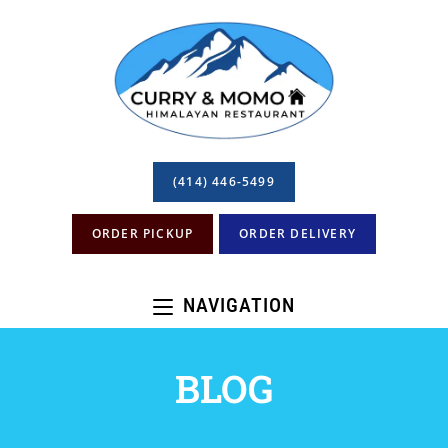
(414) 446-5499
ORDER PICKUP
ORDER DELIVERY
NAVIGATION
BLOG