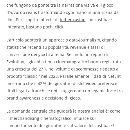
che fungono da ponte tra la narrazione visiva e il gioco
d’azzardo reale, trasformando ogni mano in una scena da
film. Per scoprire offerte di
tether casino
con cashback
integrato, bastano pochi click.
L’articolo adotterà un approccio data‑journalism, citando
statistiche recenti su popolarità, revenue e tassi di
conversione dei giochi a tema. Secondo un report di
Evolution, i giochi a tema cinematografico hanno registrato
una crescita del 27 % nel volume di scommesse rispetto ai
prodotti “classici” nel 2023. Parallelamente, i dati di NetEnt
mostrano che il 42 % dei giocatori di slot video preferisce
titoli legati a franchise noti, suggerendo un legame forte tra
brand awareness e decisione di gioco.
La domanda centrale che guiderà la nostra analisi è: come
il merchandising cinematografico influisce sul
comportamento dei giocatori e sul valore del cashback?