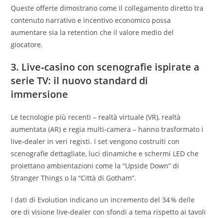
Queste offerte dimostrano come il collegamento diretto tra
contenuto narrativo e incentivo economico possa
aumentare sia la retention che il valore medio del
giocatore.
3. Live‑casino con scenografie ispirate a
serie TV: il nuovo standard di
immersione
Le tecnologie più recenti – realtà virtuale (VR), realtà
aumentata (AR) e regia multi‑camera – hanno trasformato i
live‑dealer in veri registi. I set vengono costruiti con
scenografie dettagliate, luci dinamiche e schermi LED che
proiettano ambientazioni come la “Upside Down” di
Stranger Things o la “Città di Gotham”.
I dati di Evolution indicano un incremento del 34 % delle
ore di visione live‑dealer con sfondi a tema rispetto ai tavoli