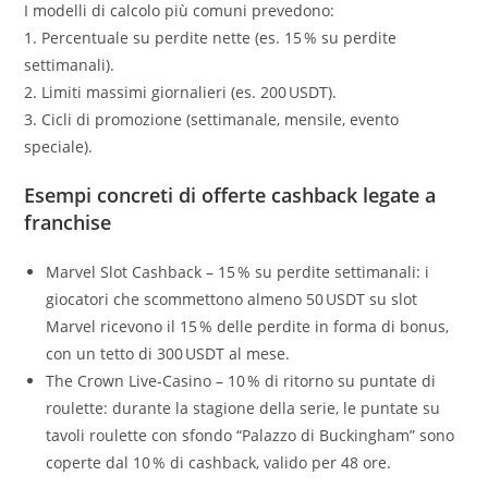
I modelli di calcolo più comuni prevedono:
1. Percentuale su perdite nette (es. 15 % su perdite
settimanali).
2. Limiti massimi giornalieri (es. 200 USDT).
3. Cicli di promozione (settimanale, mensile, evento
speciale).
Esempi concreti di offerte cashback legate a
franchise
Marvel Slot Cashback – 15 % su perdite settimanali: i
giocatori che scommettono almeno 50 USDT su slot
Marvel ricevono il 15 % delle perdite in forma di bonus,
con un tetto di 300 USDT al mese.
The Crown Live‑Casino – 10 % di ritorno su puntate di
roulette: durante la stagione della serie, le puntate su
tavoli roulette con sfondo “Palazzo di Buckingham” sono
coperte dal 10 % di cashback, valido per 48 ore.