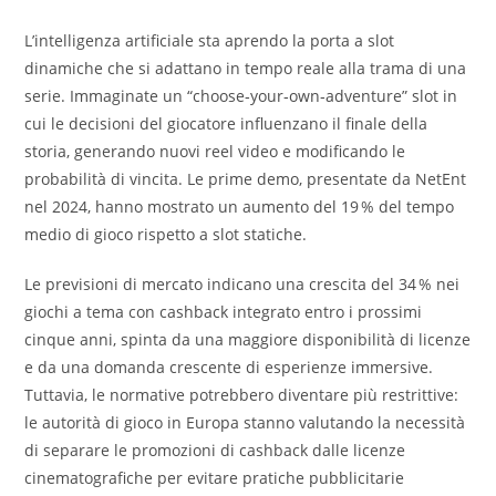
L’intelligenza artificiale sta aprendo la porta a slot
dinamiche che si adattano in tempo reale alla trama di una
serie. Immaginate un “choose‑your‑own‑adventure” slot in
cui le decisioni del giocatore influenzano il finale della
storia, generando nuovi reel video e modificando le
probabilità di vincita. Le prime demo, presentate da NetEnt
nel 2024, hanno mostrato un aumento del 19 % del tempo
medio di gioco rispetto a slot statiche.
Le previsioni di mercato indicano una crescita del 34 % nei
giochi a tema con cashback integrato entro i prossimi
cinque anni, spinta da una maggiore disponibilità di licenze
e da una domanda crescente di esperienze immersive.
Tuttavia, le normative potrebbero diventare più restrittive:
le autorità di gioco in Europa stanno valutando la necessità
di separare le promozioni di cashback dalle licenze
cinematografiche per evitare pratiche pubblicitarie