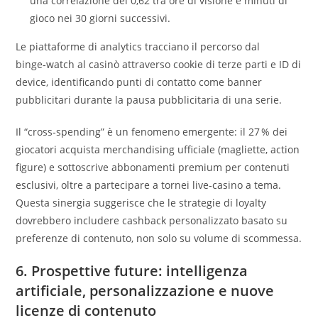
una correlazione del 0,62 tra ore di visione e minuti di
gioco nei 30 giorni successivi.
Le piattaforme di analytics tracciano il percorso dal
binge‑watch al casinò attraverso cookie di terze parti e ID di
device, identificando punti di contatto come banner
pubblicitari durante la pausa pubblicitaria di una serie.
Il “cross‑spending” è un fenomeno emergente: il 27 % dei
giocatori acquista merchandising ufficiale (magliette, action
figure) e sottoscrive abbonamenti premium per contenuti
esclusivi, oltre a partecipare a tornei live‑casino a tema.
Questa sinergia suggerisce che le strategie di loyalty
dovrebbero includere cashback personalizzato basato su
preferenze di contenuto, non solo su volume di scommessa.
6. Prospettive future: intelligenza
artificiale, personalizzazione e nuove
licenze di contenuto