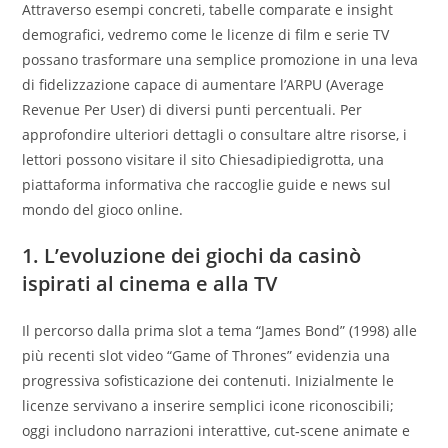
Attraverso esempi concreti, tabelle comparate e insight
demografici, vedremo come le licenze di film e serie TV
possano trasformare una semplice promozione in una leva
di fidelizzazione capace di aumentare l’ARPU (Average
Revenue Per User) di diversi punti percentuali. Per
approfondire ulteriori dettagli o consultare altre risorse, i
lettori possono visitare il sito Chiesadipiedigrotta, una
piattaforma informativa che raccoglie guide e news sul
mondo del gioco online.
1. L’evoluzione dei giochi da casinò
ispirati al cinema e alla TV
Il percorso dalla prima slot a tema “James Bond” (1998) alle
più recenti slot video “Game of Thrones” evidenzia una
progressiva sofisticazione dei contenuti. Inizialmente le
licenze servivano a inserire semplici icone riconoscibili;
oggi includono narrazioni interattive, cut‑scene animate e