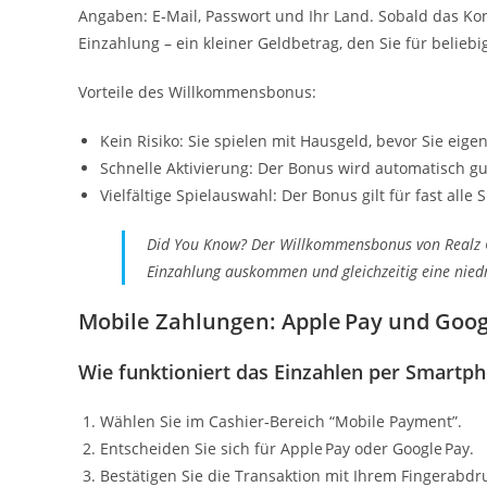
Angaben: E‑Mail, Passwort und Ihr Land. Sobald das Kont
Einzahlung – ein kleiner Geldbetrag, den Sie für beliebi
Vorteile des Willkommensbonus:
Kein Risiko: Sie spielen mit Hausgeld, bevor Sie eigen
Schnelle Aktivierung: Der Bonus wird automatisch gut
Vielfältige Spielauswahl: Der Bonus gilt für fast alle 
Did You Know? Der Willkommensbonus von Realz Ca
Einzahlung auskommen und gleichzeitig eine nied
Mobile Zahlungen: Apple Pay und Googl
Wie funktioniert das Einzahlen per Smartp
Wählen Sie im Cashier‑Bereich “Mobile Payment”.
Entscheiden Sie sich für Apple Pay oder Google Pay.
Bestätigen Sie die Transaktion mit Ihrem Fingerabdru