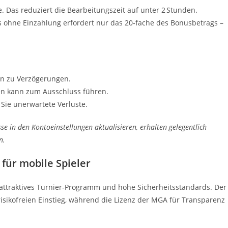
Das reduziert die Bearbeitungszeit auf unter 2 Stunden.
 ohne Einzahlung erfordert nur das 20‑fache des Bonusbetrags –
n zu Verzögerungen.
n kann zum Ausschluss führen.
 Sie unerwartete Verluste.
sse in den Kontoeinstellungen aktualisieren, erhalten gelegentlich
n.
 für mobile Spieler
 attraktives Turnier‑Programm und hohe Sicherheitsstandards. Der
sikofreien Einstieg, während die Lizenz der MGA für Transparenz