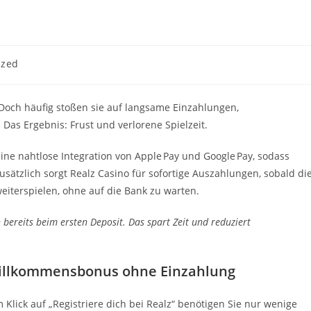
ized
. Doch häufig stoßen sie auf langsame Einzahlungen,
Das Ergebnis: Frust und verlorene Spielzeit.
eine nahtlose Integration von Apple Pay und Google Pay, sodass
ätzlich sorgt Realz Casino für sofortige Auszahlungen, sobald di
eiterspielen, ohne auf die Bank zu warten.
 bereits beim ersten Deposit. Das spart Zeit und reduziert
 Willkommensbonus ohne Einzahlung
 Klick auf „Registriere dich bei Realz“ benötigen Sie nur wenige