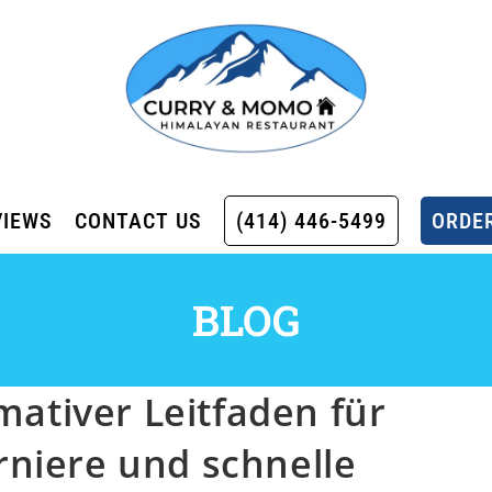
VIEWS
CONTACT US
(414) 446-5499
ORDER
BLOG
imativer Leitfaden für
rniere und schnelle