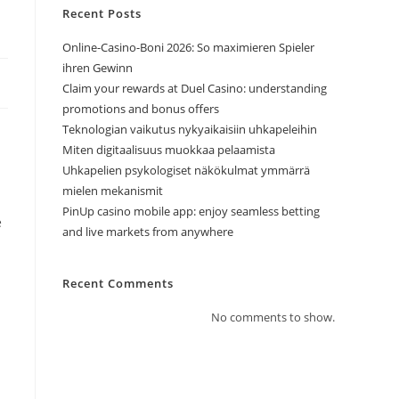
Recent Posts
Online-Casino-Boni 2026: So maximieren Spieler
ihren Gewinn
Claim your rewards at Duel Casino: understanding
promotions and bonus offers
Teknologian vaikutus nykyaikaisiin uhkapeleihin
Miten digitaalisuus muokkaa pelaamista
Uhkapelien psykologiset näkökulmat ymmärrä
mielen mekanismit
PinUp casino mobile app: enjoy seamless betting
e
and live markets from anywhere
Recent Comments
No comments to show.