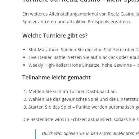
Ein weiteres Alleinstellungsmerkmal von Realz Casino 
Spieler antreten und attraktive Preispools ergattern.
Welche Turniere gibt es?
Slot‑Marathon: Spielen Sie dieselbe Slot‑Serie über
Live‑Dealer‑Battle: Setzen Sie auf Blackjack oder Ro
Weekly High‑Roller: Hohe Einsätze, hohe Gewinne – id
Teilnahme leicht gemacht
Melden Sie sich im Turnier‑Dashboard an.
Wählen Sie das gewünschte Spiel und die Einsatzstu
Starten Sie das Spiel – Punkte werden automatisch g
Die Bestenliste wird in Echtzeit aktualisiert, sodass Sie 
Quick Win: Spielen Sie in den ersten 30 Minuten e