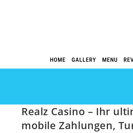
HOME
GALLERY
MENU
RE
Realz Casino – Ihr ult
mobile Zahlungen, Tu