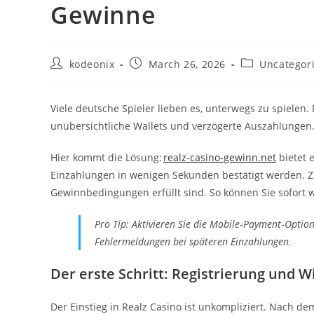
Gewinne
kodeonix
March 26, 2026
Uncategor
Viele deutsche Spieler lieben es, unterwegs zu spielen
unübersichtliche Wallets und verzögerte Auszahlungen. 
Hier kommt die Lösung:
realz-casino-gewinn.net
bietet 
Einzahlungen in wenigen Sekunden bestätigt werden. Zus
Gewinnbedingungen erfüllt sind. So können Sie sofort w
Pro Tip: Aktivieren Sie die Mobile‑Payment‑Option
Fehlermeldungen bei späteren Einzahlungen.
Der erste Schritt: Registrierung und
Der Einstieg in Realz Casino ist unkompliziert. Nach dem