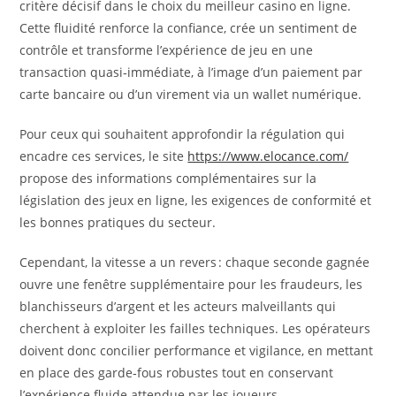
critère décisif dans le choix du meilleur casino en ligne.
Cette fluidité renforce la confiance, crée un sentiment de
contrôle et transforme l’expérience de jeu en une
transaction quasi‑immédiate, à l’image d’un paiement par
carte bancaire ou d’un virement via un wallet numérique.
Pour ceux qui souhaitent approfondir la régulation qui
encadre ces services, le site
https://www.elocance.com/
propose des informations complémentaires sur la
législation des jeux en ligne, les exigences de conformité et
les bonnes pratiques du secteur.
Cependant, la vitesse a un revers : chaque seconde gagnée
ouvre une fenêtre supplémentaire pour les fraudeurs, les
blanchisseurs d’argent et les acteurs malveillants qui
cherchent à exploiter les failles techniques. Les opérateurs
doivent donc concilier performance et vigilance, en mettant
en place des garde‑fous robustes tout en conservant
l’expérience fluide attendue par les joueurs.