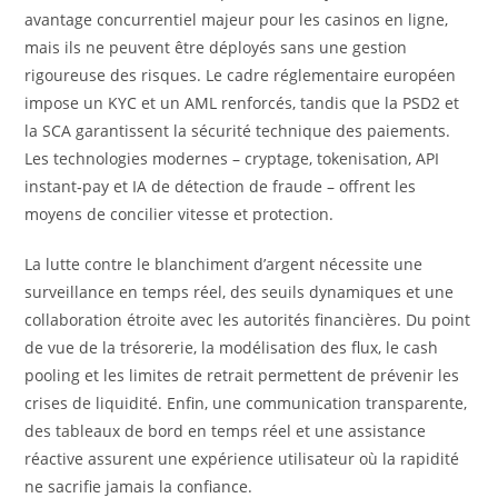
avantage concurrentiel majeur pour les casinos en ligne,
mais ils ne peuvent être déployés sans une gestion
rigoureuse des risques. Le cadre réglementaire européen
impose un KYC et un AML renforcés, tandis que la PSD2 et
la SCA garantissent la sécurité technique des paiements.
Les technologies modernes – cryptage, tokenisation, API
instant‑pay et IA de détection de fraude – offrent les
moyens de concilier vitesse et protection.
La lutte contre le blanchiment d’argent nécessite une
surveillance en temps réel, des seuils dynamiques et une
collaboration étroite avec les autorités financières. Du point
de vue de la trésorerie, la modélisation des flux, le cash
pooling et les limites de retrait permettent de prévenir les
crises de liquidité. Enfin, une communication transparente,
des tableaux de bord en temps réel et une assistance
réactive assurent une expérience utilisateur où la rapidité
ne sacrifie jamais la confiance.