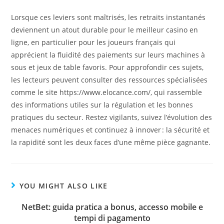
Lorsque ces leviers sont maîtrisés, les retraits instantanés
deviennent un atout durable pour le meilleur casino en
ligne, en particulier pour les joueurs français qui
apprécient la fluidité des paiements sur leurs machines à
sous et jeux de table favoris. Pour approfondir ces sujets,
les lecteurs peuvent consulter des ressources spécialisées
comme le site https://www.elocance.com/, qui rassemble
des informations utiles sur la régulation et les bonnes
pratiques du secteur. Restez vigilants, suivez l’évolution des
menaces numériques et continuez à innover : la sécurité et
la rapidité sont les deux faces d’une même pièce gagnante.
YOU MIGHT ALSO LIKE
NetBet: guida pratica a bonus, accesso mobile e
tempi di pagamento