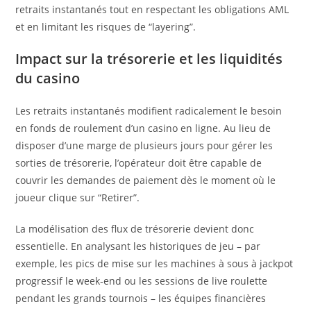
retraits instantanés tout en respectant les obligations AML
et en limitant les risques de “layering”.
Impact sur la trésorerie et les liquidités
du casino
Les retraits instantanés modifient radicalement le besoin
en fonds de roulement d’un casino en ligne. Au lieu de
disposer d’une marge de plusieurs jours pour gérer les
sorties de trésorerie, l’opérateur doit être capable de
couvrir les demandes de paiement dès le moment où le
joueur clique sur “Retirer”.
La modélisation des flux de trésorerie devient donc
essentielle. En analysant les historiques de jeu – par
exemple, les pics de mise sur les machines à sous à jackpot
progressif le week‑end ou les sessions de live roulette
pendant les grands tournois – les équipes financières