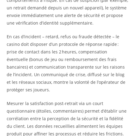
comportements à risque. En cas de suspicion (par exemple,
un retrait demandé depuis un nouvel appareil), le système
envoie immédiatement une alerte de sécurité et propose
une vérification d’identité supplémentaire.
En cas d’incident – retard, refus ou fraude détectée – le
casino doit disposer d’un protocole de réponse rapide :
prise de contact dans les 2 heures, compensation
éventuelle (bonus de jeu ou remboursement des frais
bancaires) et communication transparente sur les raisons
de l’incident. Un communiqué de crise, diffusé sur le blog
et les réseaux sociaux, montre la volonté de l’opérateur de
protéger ses joueurs.
Mesurer la satisfaction post‑retrait via un court
questionnaire (étoiles, commentaires) permet d’établir une
corrélation entre la perception de la sécurité et la fidélité
du client. Les données recueillies alimentent les équipes
produit pour affiner les processus et réduire les frictions.