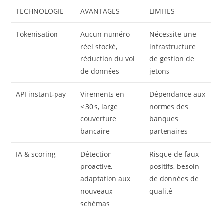
TECHNOLOGIE
AVANTAGES
LIMITES
Tokenisation
Aucun numéro
Nécessite une
réel stocké,
infrastructure
réduction du vol
de gestion de
de données
jetons
API instant‑pay
Virements en
Dépendance aux
< 30 s, large
normes des
couverture
banques
bancaire
partenaires
IA & scoring
Détection
Risque de faux
proactive,
positifs, besoin
adaptation aux
de données de
nouveaux
qualité
schémas