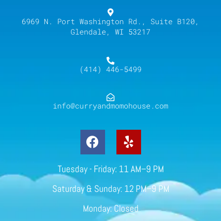
6969 N. Port Washington Rd., Suite B120,
Glendale, WI 53217
(414) 446-5499
info@curryandmomohouse.com
Tuesday - Friday: 11 AM–9 PM
Saturday & Sunday: 12 PM–9 PM
Monday: Closed