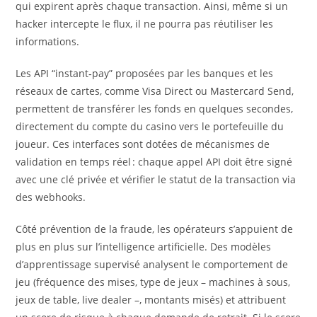
qui expirent après chaque transaction. Ainsi, même si un
hacker intercepte le flux, il ne pourra pas réutiliser les
informations.
Les API “instant‑pay” proposées par les banques et les
réseaux de cartes, comme Visa Direct ou Mastercard Send,
permettent de transférer les fonds en quelques secondes,
directement du compte du casino vers le portefeuille du
joueur. Ces interfaces sont dotées de mécanismes de
validation en temps réel : chaque appel API doit être signé
avec une clé privée et vérifier le statut de la transaction via
des webhooks.
Côté prévention de la fraude, les opérateurs s’appuient de
plus en plus sur l’intelligence artificielle. Des modèles
d’apprentissage supervisé analysent le comportement de
jeu (fréquence des mises, type de jeux – machines à sous,
jeux de table, live dealer –, montants misés) et attribuent