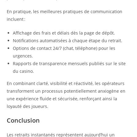
En pratique, les meilleures pratiques de communication
incluent :
Affichage des frais et délais dès la page de dépôt.
Notifications automatisées à chaque étape du retrait.
Options de contact 24/7 (chat, téléphone) pour les
urgences.
Rapports de transparence mensuels publiés sur le site
du casino.
En combinant clarté, visibilité et réactivité, les opérateurs
transforment un processus potentiellement anxiogène en
une expérience fluide et sécurisée, renforçant ainsi la
loyauté des joueurs.
Conclusion
Les retraits instantanés représentent aujourd’hui un