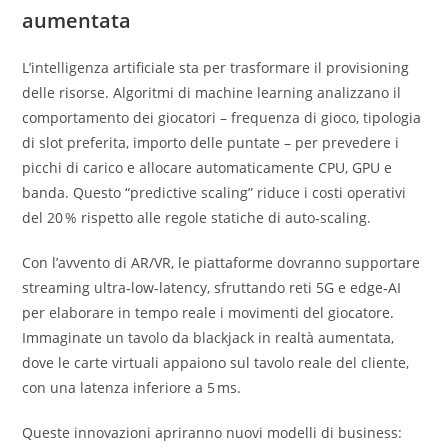
aumentata
L’intelligenza artificiale sta per trasformare il provisioning
delle risorse. Algoritmi di machine learning analizzano il
comportamento dei giocatori – frequenza di gioco, tipologia
di slot preferita, importo delle puntate – per prevedere i
picchi di carico e allocare automaticamente CPU, GPU e
banda. Questo “predictive scaling” riduce i costi operativi
del 20 % rispetto alle regole statiche di auto‑scaling.
Con l’avvento di AR/VR, le piattaforme dovranno supportare
streaming ultra‑low‑latency, sfruttando reti 5G e edge‑AI
per elaborare in tempo reale i movimenti del giocatore.
Immaginate un tavolo da blackjack in realtà aumentata,
dove le carte virtuali appaiono sul tavolo reale del cliente,
con una latenza inferiore a 5 ms.
Queste innovazioni apriranno nuovi modelli di business: