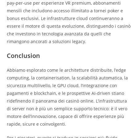
pay‑per‑use per esperienze VR premium, abbonamenti
mensili che includono accesso illimitato a tornei poker e
bonus esclusivi. Le infrastrutture cloud continueranno a
essere il motore di questa evoluzione, distinguendo i casinò
che investono in tecnologia avanzata da quelli che
rimangono ancorati a soluzioni legacy.
Conclusion
Abbiamo esplorato come le architetture distribuite, l’edge
computing, la containerisation, la scalabilità automatica, la
sicurezza multilivello, le GPU cloud, l’integrazione con
pagamenti e blockchain, e le prospettive AI‑driven stiano
ridefinendo il panorama dei casinò online. L’infrastruttura
di server non è più un semplice supporto tecnico: è il vero
motore dell’innovazione, capace di offrire esperienze più
rapide, sicure e coinvolgenti.
Per i giocatori, questo si traduce in sessioni più fluide,