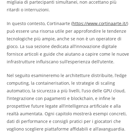
migliaia di partecipanti simultanei, non accettano più
ritardi o interruzioni.
In questo contesto, Cortinaarte (
https://www.cortinaarte.it/
)
può essere una risorsa utile per approfondire le tendenze
tecnologiche più ampie, anche se non è un operatore di
gioco. La sua sezione dedicata all’innovazione digitale
fornisce articoli e guide che aiutano a capire come le nuove
infrastrutture influiscano sull’esperienza dell’utente.
Nel seguito esamineremo le architetture distribuite, l’edge
computing, la containerisation, le strategie di scaling
automatico, la sicurezza a più livelli, l’uso delle GPU cloud,
l’integrazione con pagamenti e blockchain, e infine le
prospettive future legate all’intelligenza artificiale e alla
realtà aumentata. Ogni capitolo mostrerà esempi concreti,
dati di performance e consigli pratici per i giocatori che
vogliono scegliere piattaforme affidabili e all’avanguardia.