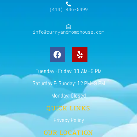
(414) 446-5499
info@curryandmomohouse.com
Tuesday - Friday: 11 AM–9 PM
Saturday & Sunday: 12 PM–9 PM
Monday: Closed
QUICK LINKS
Privacy Policy
OUR LOCATION