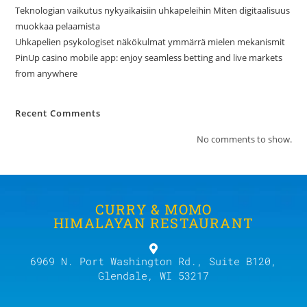
Teknologian vaikutus nykyaikaisiin uhkapeleihin Miten digitaalisuus
muokkaa pelaamista
Uhkapelien psykologiset näkökulmat ymmärrä mielen mekanismit
PinUp casino mobile app: enjoy seamless betting and live markets
from anywhere
Recent Comments
No comments to show.
CURRY & MOMO
HIMALAYAN RESTAURANT
6969 N. Port Washington Rd., Suite B120,
Glendale, WI 53217