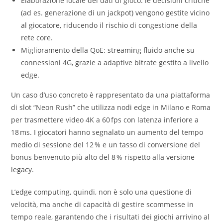
Elaborazione locale dei dati di gioco: le decisioni critiche
(ad es. generazione di un jackpot) vengono gestite vicino
al giocatore, riducendo il rischio di congestione della
rete core.
Miglioramento della QoE: streaming fluido anche su
connessioni 4G, grazie a adaptive bitrate gestito a livello
edge.
Un caso d’uso concreto è rappresentato da una piattaforma
di slot “Neon Rush” che utilizza nodi edge in Milano e Roma
per trasmettere video 4K a 60 fps con latenza inferiore a
18 ms. I giocatori hanno segnalato un aumento del tempo
medio di sessione del 12 % e un tasso di conversione del
bonus benvenuto più alto del 8 % rispetto alla versione
legacy.
L’edge computing, quindi, non è solo una questione di
velocità, ma anche di capacità di gestire scommesse in
tempo reale, garantendo che i risultati dei giochi arrivino al