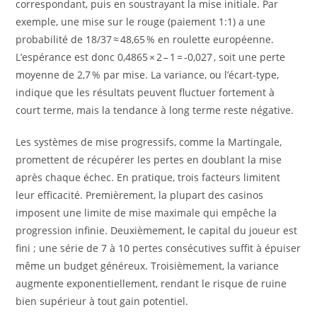
correspondant, puis en soustrayant la mise initiale. Par
exemple, une mise sur le rouge (paiement 1:1) a une
probabilité de 18/37 ≈ 48,65 % en roulette européenne.
L’espérance est donc 0,4865 × 2 – 1 = ‑0,027 , soit une perte
moyenne de 2,7 % par mise. La variance, ou l’écart-type,
indique que les résultats peuvent fluctuer fortement à
court terme, mais la tendance à long terme reste négative.
Les systèmes de mise progressifs, comme la Martingale,
promettent de récupérer les pertes en doublant la mise
après chaque échec. En pratique, trois facteurs limitent
leur efficacité. Premièrement, la plupart des casinos
imposent une limite de mise maximale qui empêche la
progression infinie. Deuxièmement, le capital du joueur est
fini ; une série de 7 à 10 pertes consécutives suffit à épuiser
même un budget généreux. Troisièmement, la variance
augmente exponentiellement, rendant le risque de ruine
bien supérieur à tout gain potentiel.