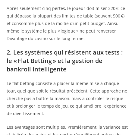
Après seulement cinq pertes, le joueur doit miser 320 €, ce
qui dépasse la plupart des limites de table (souvent 500 €)
et consomme plus de la moitié d’un petit budget. Ainsi,
même le système le plus « logique » ne peut renverser
l’avantage du casino sur le long terme.
2. Les systèmes qui résistent aux tests :
le « Flat Betting » et la gestion de
bankroll intelligente
Le flat betting consiste à placer la même mise à chaque
tour, quel que soit le résultat précédent. Cette approche ne
cherche pas à battre la maison, mais à contrôler le risque
et à prolonger le temps de jeu, ce qui améliore l’expérience
de divertissement.
Les avantages sont multiples. Premièrement, la variance est
stabilisée : les gains et les pertes s’équilibrent autour de