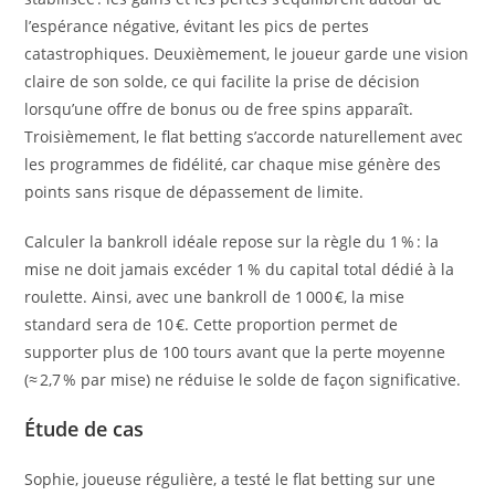
l’espérance négative, évitant les pics de pertes
catastrophiques. Deuxièmement, le joueur garde une vision
claire de son solde, ce qui facilite la prise de décision
lorsqu’une offre de bonus ou de free spins apparaît.
Troisièmement, le flat betting s’accorde naturellement avec
les programmes de fidélité, car chaque mise génère des
points sans risque de dépassement de limite.
Calculer la bankroll idéale repose sur la règle du 1 % : la
mise ne doit jamais excéder 1 % du capital total dédié à la
roulette. Ainsi, avec une bankroll de 1 000 €, la mise
standard sera de 10 €. Cette proportion permet de
supporter plus de 100 tours avant que la perte moyenne
(≈ 2,7 % par mise) ne réduise le solde de façon significative.
Étude de cas
Sophie, joueuse régulière, a testé le flat betting sur une