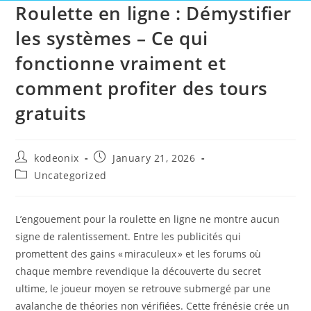
Roulette en ligne : Démystifier
les systèmes – Ce qui
fonctionne vraiment et
comment profiter des tours
gratuits
kodeonix
January 21, 2026
Uncategorized
L’engouement pour la roulette en ligne ne montre aucun
signe de ralentissement. Entre les publicités qui
promettent des gains « miraculeux » et les forums où
chaque membre revendique la découverte du secret
ultime, le joueur moyen se retrouve submergé par une
avalanche de théories non vérifiées. Cette frénésie crée un