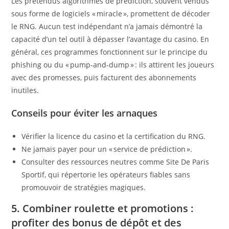
Les prétendus algorithmes de prédiction, souvent vendus
sous forme de logiciels « miracle », promettent de décoder
le RNG. Aucun test indépendant n’a jamais démontré la
capacité d’un tel outil à dépasser l’avantage du casino. En
général, ces programmes fonctionnent sur le principe du
phishing ou du « pump‑and‑dump » : ils attirent les joueurs
avec des promesses, puis facturent des abonnements
inutiles.
Conseils pour éviter les arnaques
Vérifier la licence du casino et la certification du RNG.
Ne jamais payer pour un « service de prédiction ».
Consulter des ressources neutres comme Site De Paris
Sportif, qui répertorie les opérateurs fiables sans
promouvoir de stratégies magiques.
5. Combiner roulette et promotions :
profiter des bonus de dépôt et des