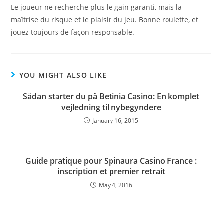
Le joueur ne recherche plus le gain garanti, mais la
maîtrise du risque et le plaisir du jeu. Bonne roulette, et
jouez toujours de façon responsable.
YOU MIGHT ALSO LIKE
Sådan starter du på Betinia Casino: En komplet
vejledning til nybegyndere
January 16, 2015
Guide pratique pour Spinaura Casino France :
inscription et premier retrait
May 4, 2016