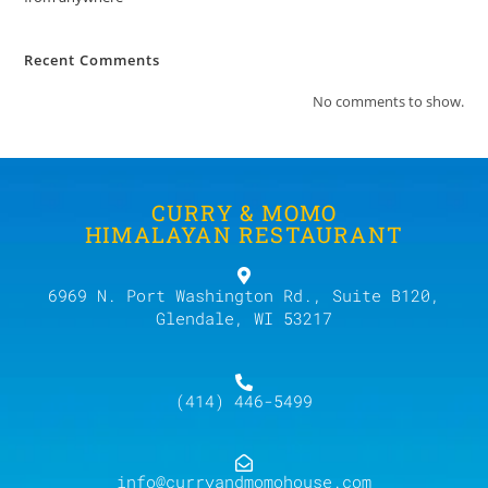
Recent Comments
No comments to show.
CURRY & MOMO
HIMALAYAN RESTAURANT
6969 N. Port Washington Rd., Suite B120,
Glendale, WI 53217
(414) 446-5499
info@curryandmomohouse.com