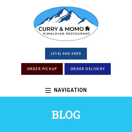
(414) 446-5499
ORDER PICKUP
ORDER DELIVERY
NAVIGATION
BLOG