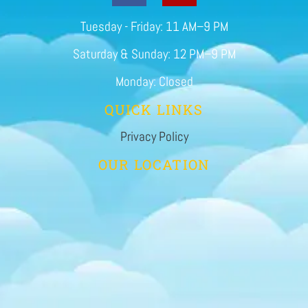
Tuesday - Friday: 11 AM–9 PM
Saturday & Sunday: 12 PM–9 PM
Monday: Closed
QUICK LINKS
Privacy Policy
OUR LOCATION