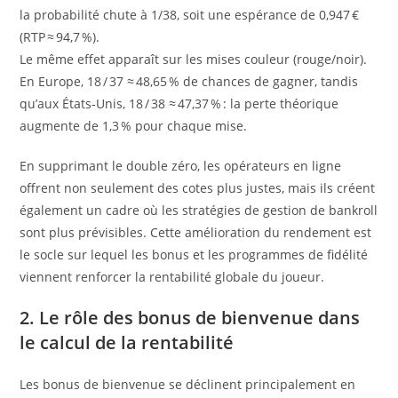
la probabilité chute à 1/38, soit une espérance de 0,947 €
(RTP ≈ 94,7 %).
Le même effet apparaît sur les mises couleur (rouge/noir).
En Europe, 18 / 37 ≈ 48,65 % de chances de gagner, tandis
qu’aux États‑Unis, 18 / 38 ≈ 47,37 % : la perte théorique
augmente de 1,3 % pour chaque mise.
En supprimant le double zéro, les opérateurs en ligne
offrent non seulement des cotes plus justes, mais ils créent
également un cadre où les stratégies de gestion de bankroll
sont plus prévisibles. Cette amélioration du rendement est
le socle sur lequel les bonus et les programmes de fidélité
viennent renforcer la rentabilité globale du joueur.
2. Le rôle des bonus de bienvenue dans
le calcul de la rentabilité
Les bonus de bienvenue se déclinent principalement en