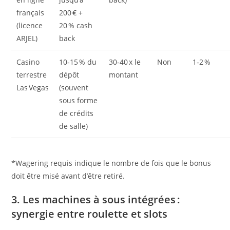
français
200 € +
(licence
20 % cash
ARJEL)
back
Casino
10‑15 % du
30‑40 x le
Non
1‑2 %
terrestre
dépôt
montant
Las Vegas
(souvent
sous forme
de crédits
de salle)
*Wagering requis indique le nombre de fois que le bonus
doit être misé avant d’être retiré.
3. Les machines à sous intégrées :
synergie entre roulette et slots