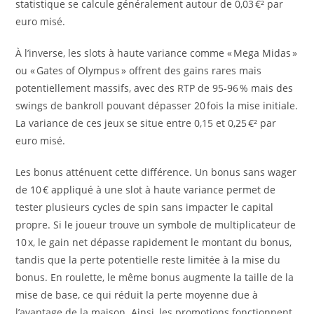
statistique se calcule généralement autour de 0,03 €² par
euro misé.
À l’inverse, les slots à haute variance comme « Mega Midas »
ou « Gates of Olympus » offrent des gains rares mais
potentiellement massifs, avec des RTP de 95‑96 % mais des
swings de bankroll pouvant dépasser 20 fois la mise initiale.
La variance de ces jeux se situe entre 0,15 et 0,25 €² par
euro misé.
Les bonus atténuent cette différence. Un bonus sans wager
de 10 € appliqué à une slot à haute variance permet de
tester plusieurs cycles de spin sans impacter le capital
propre. Si le joueur trouve un symbole de multiplicateur de
10 x, le gain net dépasse rapidement le montant du bonus,
tandis que la perte potentielle reste limitée à la mise du
bonus. En roulette, le même bonus augmente la taille de la
mise de base, ce qui réduit la perte moyenne due à
l’avantage de la maison. Ainsi, les promotions fonctionnent