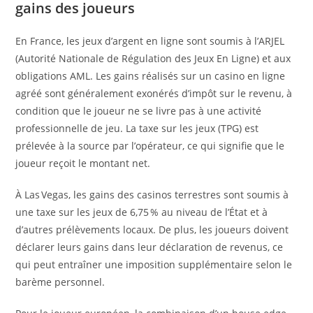
gains des joueurs
En France, les jeux d’argent en ligne sont soumis à l’ARJEL
(Autorité Nationale de Régulation des Jeux En Ligne) et aux
obligations AML. Les gains réalisés sur un casino en ligne
agréé sont généralement exonérés d’impôt sur le revenu, à
condition que le joueur ne se livre pas à une activité
professionnelle de jeu. La taxe sur les jeux (TPG) est
prélevée à la source par l’opérateur, ce qui signifie que le
joueur reçoit le montant net.
À Las Vegas, les gains des casinos terrestres sont soumis à
une taxe sur les jeux de 6,75 % au niveau de l’État et à
d’autres prélèvements locaux. De plus, les joueurs doivent
déclarer leurs gains dans leur déclaration de revenus, ce
qui peut entraîner une imposition supplémentaire selon le
barème personnel.