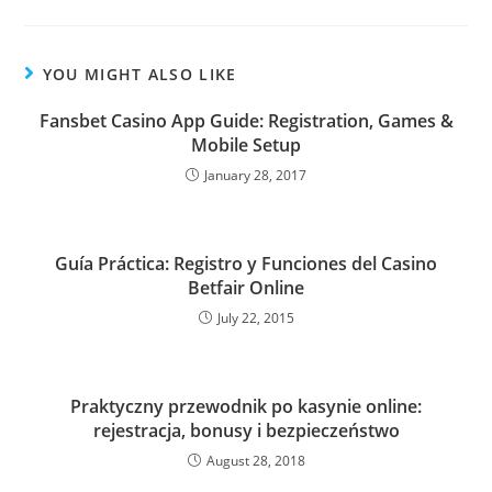
YOU MIGHT ALSO LIKE
Fansbet Casino App Guide: Registration, Games &
Mobile Setup
January 28, 2017
Guía Práctica: Registro y Funciones del Casino
Betfair Online
July 22, 2015
Praktyczny przewodnik po kasynie online:
rejestracja, bonusy i bezpieczeństwo
August 28, 2018