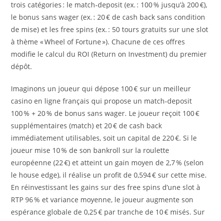
trois catégories : le match‑deposit (ex. : 100 % jusqu’à 200 €),
le bonus sans wager (ex. : 20 € de cash back sans condition
de mise) et les free spins (ex. : 50 tours gratuits sur une slot
à thème « Wheel of Fortune »). Chacune de ces offres
modifie le calcul du ROI (Return on Investment) du premier
dépôt.
Imaginons un joueur qui dépose 100 € sur un meilleur
casino en ligne français qui propose un match‑deposit
100 % + 20 % de bonus sans wager. Le joueur reçoit 100 €
supplémentaires (match) et 20 € de cash back
immédiatement utilisables, soit un capital de 220 €. Si le
joueur mise 10 % de son bankroll sur la roulette
européenne (22 €) et atteint un gain moyen de 2,7 % (selon
le house edge), il réalise un profit de 0,594 € sur cette mise.
En réinvestissant les gains sur des free spins d’une slot à
RTP 96 % et variance moyenne, le joueur augmente son
espérance globale de 0,25 € par tranche de 10 € misés. Sur