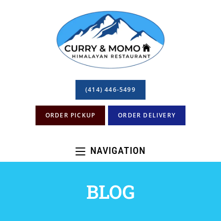
(414) 446-5499
ORDER PICKUP
ORDER DELIVERY
NAVIGATION
BLOG