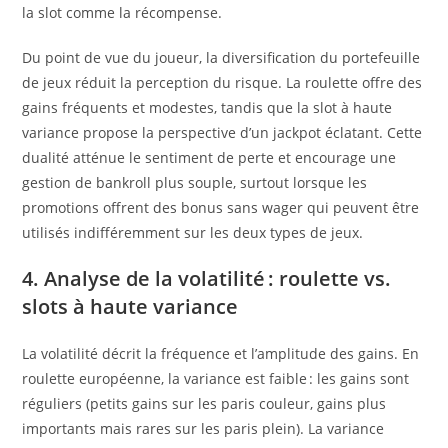
la slot comme la récompense.
Du point de vue du joueur, la diversification du portefeuille
de jeux réduit la perception du risque. La roulette offre des
gains fréquents et modestes, tandis que la slot à haute
variance propose la perspective d’un jackpot éclatant. Cette
dualité atténue le sentiment de perte et encourage une
gestion de bankroll plus souple, surtout lorsque les
promotions offrent des bonus sans wager qui peuvent être
utilisés indifféremment sur les deux types de jeux.
4. Analyse de la volatilité : roulette vs.
slots à haute variance
La volatilité décrit la fréquence et l’amplitude des gains. En
roulette européenne, la variance est faible : les gains sont
réguliers (petits gains sur les paris couleur, gains plus
importants mais rares sur les paris plein). La variance