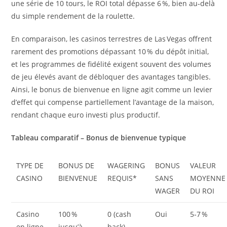
une série de 10 tours, le ROI total dépasse 6 %, bien au‑delà
du simple rendement de la roulette.
En comparaison, les casinos terrestres de Las Vegas offrent
rarement des promotions dépassant 10 % du dépôt initial,
et les programmes de fidélité exigent souvent des volumes
de jeu élevés avant de débloquer des avantages tangibles.
Ainsi, le bonus de bienvenue en ligne agit comme un levier
d’effet qui compense partiellement l’avantage de la maison,
rendant chaque euro investi plus productif.
Tableau comparatif – Bonus de bienvenue typique
TYPE DE
BONUS DE
WAGERING
BONUS
VALEUR
CASINO
BIENVENUE
REQUIS*
SANS
MOYENNE
WAGER
DU ROI
Casino
100 %
0 (cash
Oui
5‑7 %
en ligne
jusqu’à
back)