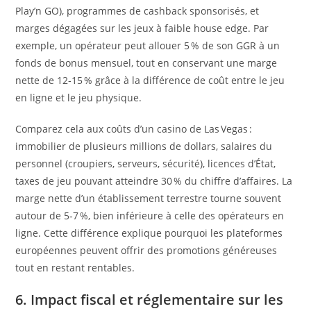
Play’n GO), programmes de cashback sponsorisés, et
marges dégagées sur les jeux à faible house edge. Par
exemple, un opérateur peut allouer 5 % de son GGR à un
fonds de bonus mensuel, tout en conservant une marge
nette de 12‑15 % grâce à la différence de coût entre le jeu
en ligne et le jeu physique.
Comparez cela aux coûts d’un casino de Las Vegas :
immobilier de plusieurs millions de dollars, salaires du
personnel (croupiers, serveurs, sécurité), licences d’État,
taxes de jeu pouvant atteindre 30 % du chiffre d’affaires. La
marge nette d’un établissement terrestre tourne souvent
autour de 5‑7 %, bien inférieure à celle des opérateurs en
ligne. Cette différence explique pourquoi les plateformes
européennes peuvent offrir des promotions généreuses
tout en restant rentables.
6. Impact fiscal et réglementaire sur les