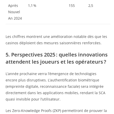
Après
1,1 %
155
2,5
Nouvel
An 2024
Les chiffres montrent une amélioration notable dès que les
casinos déploient des mesures saisonnières renforcées.
5. Perspectives 2025 : quelles innovations
attendent les joueurs et les opérateurs ?
L’année prochaine verra l’émergence de technologies
encore plus disruptives. L’authentification biométrique
(empreinte digitale, reconnaissance faciale) sera intégrée
directement dans les applications mobiles, rendant la SCA
quasi invisible pour l’utilisateur.
Les Zero‑Knowledge Proofs (ZKP) permettront de prouver la