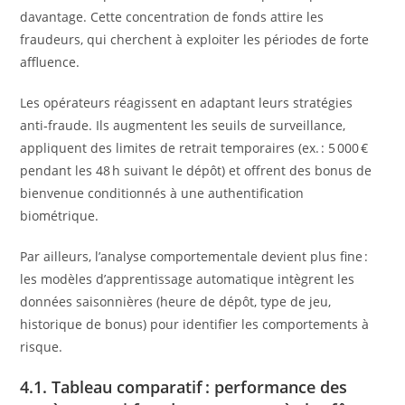
davantage. Cette concentration de fonds attire les
fraudeurs, qui cherchent à exploiter les périodes de forte
affluence.
Les opérateurs réagissent en adaptant leurs stratégies
anti‑fraude. Ils augmentent les seuils de surveillance,
appliquent des limites de retrait temporaires (ex. : 5 000 €
pendant les 48 h suivant le dépôt) et offrent des bonus de
bienvenue conditionnés à une authentification
biométrique.
Par ailleurs, l’analyse comportementale devient plus fine :
les modèles d’apprentissage automatique intègrent les
données saisonnières (heure de dépôt, type de jeu,
historique de bonus) pour identifier les comportements à
risque.
4.1. Tableau comparatif : performance des