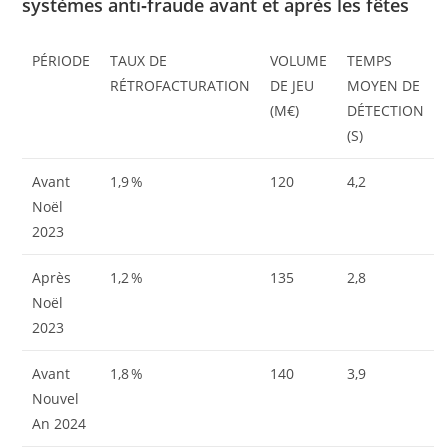
systèmes anti‑fraude avant et après les fêtes
PÉRIODE
TAUX DE
VOLUME
TEMPS
RÉTROFACTURATION
DE JEU
MOYEN DE
(M€)
DÉTECTION
(S)
Avant
1,9 %
120
4,2
Noël
2023
Après
1,2 %
135
2,8
Noël
2023
Avant
1,8 %
140
3,9
Nouvel
An 2024