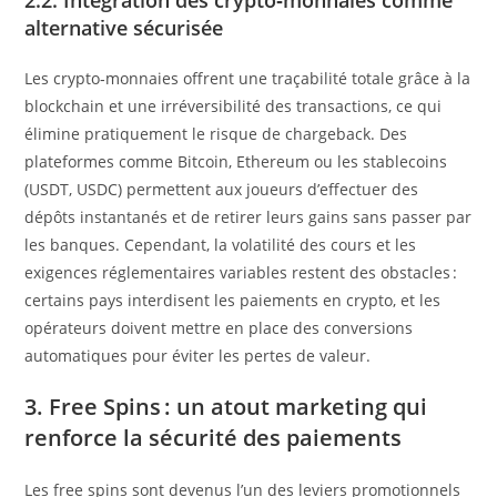
alternative sécurisée
Les crypto‑monnaies offrent une traçabilité totale grâce à la
blockchain et une irréversibilité des transactions, ce qui
élimine pratiquement le risque de chargeback. Des
plateformes comme Bitcoin, Ethereum ou les stablecoins
(USDT, USDC) permettent aux joueurs d’effectuer des
dépôts instantanés et de retirer leurs gains sans passer par
les banques. Cependant, la volatilité des cours et les
exigences réglementaires variables restent des obstacles :
certains pays interdisent les paiements en crypto, et les
opérateurs doivent mettre en place des conversions
automatiques pour éviter les pertes de valeur.
3. Free Spins : un atout marketing qui
renforce la sécurité des paiements
Les free spins sont devenus l’un des leviers promotionnels