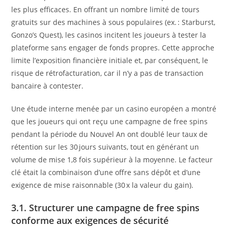
les plus efficaces. En offrant un nombre limité de tours
gratuits sur des machines à sous populaires (ex. : Starburst,
Gonzo’s Quest), les casinos incitent les joueurs à tester la
plateforme sans engager de fonds propres. Cette approche
limite l’exposition financière initiale et, par conséquent, le
risque de rétrofacturation, car il n’y a pas de transaction
bancaire à contester.
Une étude interne menée par un casino européen a montré
que les joueurs qui ont reçu une campagne de free spins
pendant la période du Nouvel An ont doublé leur taux de
rétention sur les 30 jours suivants, tout en générant un
volume de mise 1,8 fois supérieur à la moyenne. Le facteur
clé était la combinaison d’une offre sans dépôt et d’une
exigence de mise raisonnable (30 x la valeur du gain).
3.1. Structurer une campagne de free spins
conforme aux exigences de sécurité