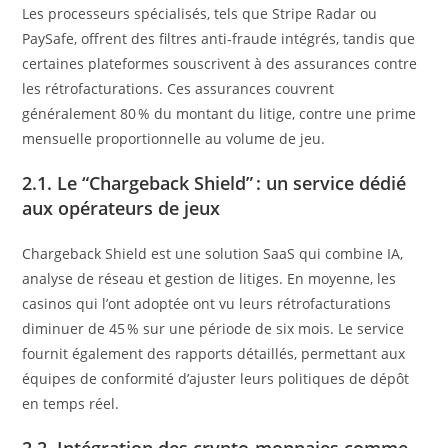
Les processeurs spécialisés, tels que Stripe Radar ou
PaySafe, offrent des filtres anti‑fraude intégrés, tandis que
certaines plateformes souscrivent à des assurances contre
les rétrofacturations. Ces assurances couvrent
généralement 80 % du montant du litige, contre une prime
mensuelle proportionnelle au volume de jeu.
2.1. Le “Chargeback Shield” : un service dédié
aux opérateurs de jeux
Chargeback Shield est une solution SaaS qui combine IA,
analyse de réseau et gestion de litiges. En moyenne, les
casinos qui l’ont adoptée ont vu leurs rétrofacturations
diminuer de 45 % sur une période de six mois. Le service
fournit également des rapports détaillés, permettant aux
équipes de conformité d’ajuster leurs politiques de dépôt
en temps réel.
2.2. Intégration des crypto‑monnaies comme