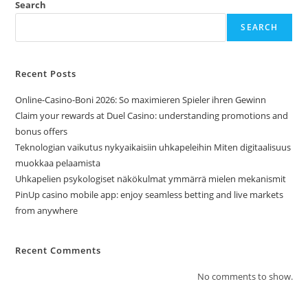
Search
SEARCH
Recent Posts
Online-Casino-Boni 2026: So maximieren Spieler ihren Gewinn
Claim your rewards at Duel Casino: understanding promotions and
bonus offers
Teknologian vaikutus nykyaikaisiin uhkapeleihin Miten digitaalisuus
muokkaa pelaamista
Uhkapelien psykologiset näkökulmat ymmärrä mielen mekanismit
PinUp casino mobile app: enjoy seamless betting and live markets
from anywhere
Recent Comments
No comments to show.