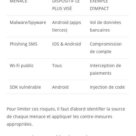
MENACE
DISPOSITIF LE
EXEMPLE
PLUS VISÉ
D’IMPACT
Malware/Spyware
Android (apps
Vol de données
tierces)
bancaires
Phishing SMS
iOS & Android
Compromission
de compte
Wi‑Fi public
Tous
Interception de
paiements
SDK vulnérable
Android
Injection de code
Pour limiter ces risques, il faut d’abord identifier la source
de chaque menace et appliquer les contre‑mesures
appropriées.