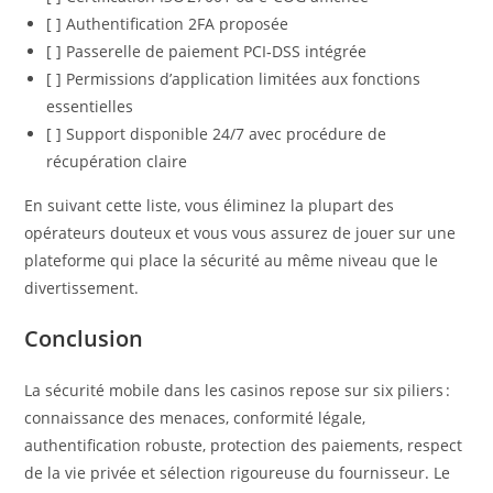
[ ] Authentification 2FA proposée
[ ] Passerelle de paiement PCI‑DSS intégrée
[ ] Permissions d’application limitées aux fonctions
essentielles
[ ] Support disponible 24/7 avec procédure de
récupération claire
En suivant cette liste, vous éliminez la plupart des
opérateurs douteux et vous vous assurez de jouer sur une
plateforme qui place la sécurité au même niveau que le
divertissement.
Conclusion
La sécurité mobile dans les casinos repose sur six piliers :
connaissance des menaces, conformité légale,
authentification robuste, protection des paiements, respect
de la vie privée et sélection rigoureuse du fournisseur. Le