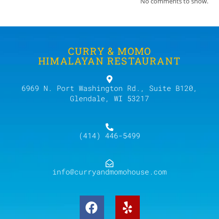
No comments to show.
CURRY & MOMO
HIMALAYAN RESTAURANT
6969 N. Port Washington Rd., Suite B120,
Glendale, WI 53217
(414) 446-5499
info@curryandmomohouse.com