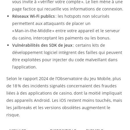
vous invite à « vérifier votre compte ». Le lien mène à une
page factice qui recueille vos informations de connexion.
Réseaux Wi‑Fi publics
: les hotspots non sécurisés
permettent aux attaquants de placer un
« Man‑in‑the‑Middle » entre votre appareil et le serveur
du casino, interceptant les paiments ou les bonus.
Vulnérabilités des SDK de jeux
: certains kits de
développement logiciel intègrent des failles qui peuvent
être exploitées pour injecter du code malveillant dans
l’application.
Selon le rapport 2024 de l’Observatoire du Jeu Mobile, plus
de 18 % des incidents signalés concernaient des fraudes
liées à des applications de casino, dont la moitié impliquait
des appareils Android. Les iOS restent moins touchés, mais
les jailbreaks et les versions obsolètes augmentent le
risque.