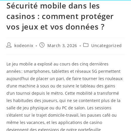
Sécurité mobile dans les
casinos : comment protéger
vos jeux et vos données ?
kodeonix
March 3, 2026
Uncategorized
Le jeu mobile a explosé au cours des cinq dernières
années : smartphones, tablettes et réseaux 5G permettent
aujourd’hui de placer un pari, de faire tourner les rouleaux
d’une machine à sous ou de suivre le tableau des gains
d’un tournoi depuis le métro. Cette mobilité a transformé
les habitudes des joueurs, qui ne se contentent plus de la
salle de jeu physique ou du PC de salon. Les sessions
s’étalent sur le trajet domicile‑travail, les pauses café ou
même les vacances, et les applications de casino
deviennent des extensions de notre portefeuille