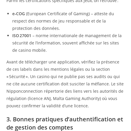
Parmi les certifications spécifiques aux jeux, on retrouve :
e‑COG
(European Certificate of Gaming) – atteste du
respect des normes de jeu responsable et de la
protection des données.
ISO 27001
– norme internationale de management de la
sécurité de l’information, souvent affichée sur les sites
de casino mobile.
Avant de télécharger une application, vérifiez la présence
de ces labels dans les mentions légales ou la section
« Sécurité ». Un casino qui ne publie pas ses audits ou qui
ne cite aucune certification doit susciter la méfiance. Le site
Nipponconnection répertorie des liens vers les autorités de
régulation (licence ANJ, Malta Gaming Authority) où vous
pouvez confirmer la validité d’une licence.
3. Bonnes pratiques d’authentification et
de gestion des comptes