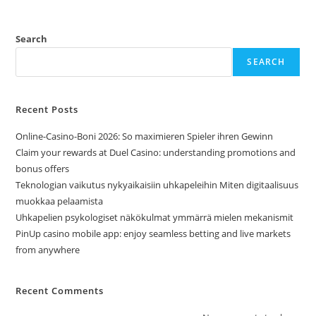
Search
SEARCH
Recent Posts
Online-Casino-Boni 2026: So maximieren Spieler ihren Gewinn
Claim your rewards at Duel Casino: understanding promotions and
bonus offers
Teknologian vaikutus nykyaikaisiin uhkapeleihin Miten digitaalisuus
muokkaa pelaamista
Uhkapelien psykologiset näkökulmat ymmärrä mielen mekanismit
PinUp casino mobile app: enjoy seamless betting and live markets
from anywhere
Recent Comments