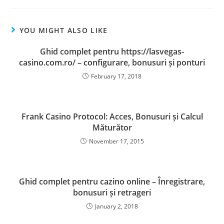
YOU MIGHT ALSO LIKE
Ghid complet pentru https://lasvegas-
casino.com.ro/ – configurare, bonusuri și ponturi
February 17, 2018
Frank Casino Protocol: Acces, Bonusuri și Calcul
Măturător
November 17, 2015
Ghid complet pentru cazino online – Înregistrare,
bonusuri și retrageri
January 2, 2018