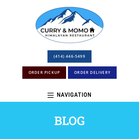
(414) 446-5499
ORDER PICKUP
ORDER DELIVERY
NAVIGATION
BLOG