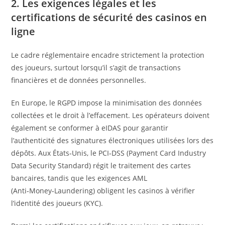
2. Les exigences légales et les
certifications de sécurité des casinos en
ligne
Le cadre réglementaire encadre strictement la protection
des joueurs, surtout lorsqu’il s’agit de transactions
financières et de données personnelles.
En Europe, le RGPD impose la minimisation des données
collectées et le droit à l’effacement. Les opérateurs doivent
également se conformer à eIDAS pour garantir
l’authenticité des signatures électroniques utilisées lors des
dépôts. Aux États‑Unis, le PCI‑DSS (Payment Card Industry
Data Security Standard) régit le traitement des cartes
bancaires, tandis que les exigences AML
(Anti‑Money‑Laundering) obligent les casinos à vérifier
l’identité des joueurs (KYC).