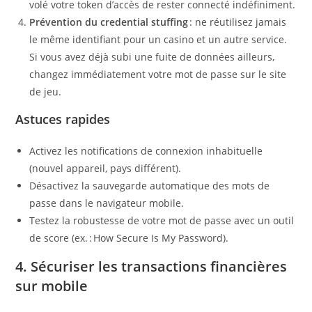
volé votre token d’accès de rester connecté indéfiniment.
Prévention du credential stuffing
: ne réutilisez jamais
le même identifiant pour un casino et un autre service.
Si vous avez déjà subi une fuite de données ailleurs,
changez immédiatement votre mot de passe sur le site
de jeu.
Astuces rapides
Activez les notifications de connexion inhabituelle
(nouvel appareil, pays différent).
Désactivez la sauvegarde automatique des mots de
passe dans le navigateur mobile.
Testez la robustesse de votre mot de passe avec un outil
de score (ex. : How Secure Is My Password).
4. Sécuriser les transactions financières
sur mobile