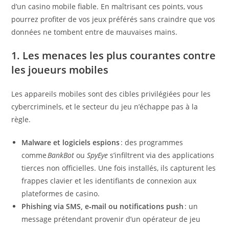
d’un casino mobile fiable. En maîtrisant ces points, vous
pourrez profiter de vos jeux préférés sans craindre que vos
données ne tombent entre de mauvaises mains.
1. Les menaces les plus courantes contre
les joueurs mobiles
Les appareils mobiles sont des cibles privilégiées pour les
cybercriminels, et le secteur du jeu n’échappe pas à la
règle.
Malware et logiciels espions
: des programmes
comme
BankBot
ou
SpyEye
s’infiltrent via des applications
tierces non officielles. Une fois installés, ils capturent les
frappes clavier et les identifiants de connexion aux
plateformes de casino.
Phishing via SMS, e‑mail ou notifications push
: un
message prétendant provenir d’un opérateur de jeu