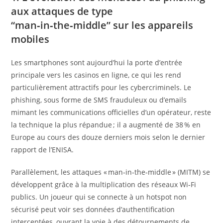
aux attaques de type
“man‑in‑the‑middle” sur les appareils
mobiles
Les smartphones sont aujourd’hui la porte d’entrée
principale vers les casinos en ligne, ce qui les rend
particulièrement attractifs pour les cybercriminels. Le
phishing, sous forme de SMS frauduleux ou d’emails
mimant les communications officielles d’un opérateur, reste
la technique la plus répandue ; il a augmenté de 38 % en
Europe au cours des douze derniers mois selon le dernier
rapport de l’ENISA.
Parallèlement, les attaques « man‑in‑the‑middle » (MITM) se
développent grâce à la multiplication des réseaux Wi‑Fi
publics. Un joueur qui se connecte à un hotspot non
sécurisé peut voir ses données d’authentification
interceptées, ouvrant la voie à des détournements de