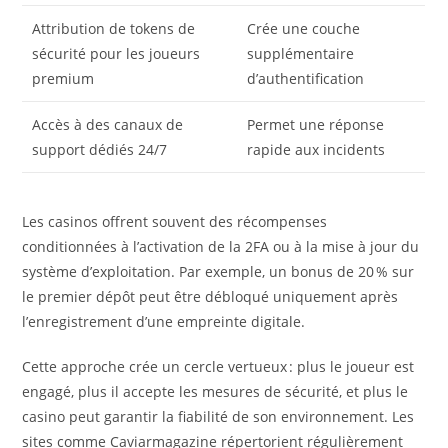
Attribution de tokens de
Crée une couche
sécurité pour les joueurs
supplémentaire
premium
d’authentification
Accès à des canaux de
Permet une réponse
support dédiés 24/7
rapide aux incidents
Les casinos offrent souvent des récompenses
conditionnées à l’activation de la 2FA ou à la mise à jour du
système d’exploitation. Par exemple, un bonus de 20 % sur
le premier dépôt peut être débloqué uniquement après
l’enregistrement d’une empreinte digitale.
Cette approche crée un cercle vertueux : plus le joueur est
engagé, plus il accepte les mesures de sécurité, et plus le
casino peut garantir la fiabilité de son environnement. Les
sites comme Caviarmagazine répertorient régulièrement