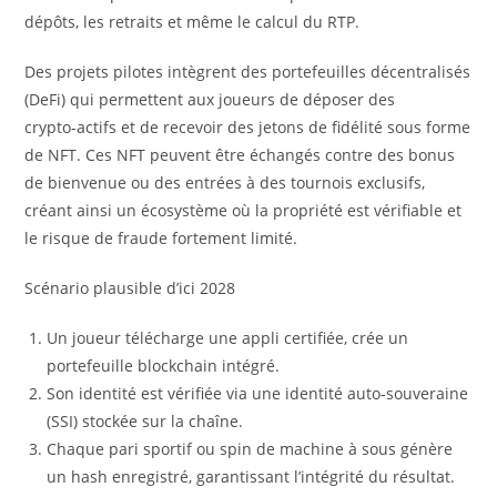
dépôts, les retraits et même le calcul du RTP.
Des projets pilotes intègrent des portefeuilles décentralisés
(DeFi) qui permettent aux joueurs de déposer des
crypto‑actifs et de recevoir des jetons de fidélité sous forme
de NFT. Ces NFT peuvent être échangés contre des bonus
de bienvenue ou des entrées à des tournois exclusifs,
créant ainsi un écosystème où la propriété est vérifiable et
le risque de fraude fortement limité.
Scénario plausible d’ici 2028
Un joueur télécharge une appli certifiée, crée un
portefeuille blockchain intégré.
Son identité est vérifiée via une identité auto‑souveraine
(SSI) stockée sur la chaîne.
Chaque pari sportif ou spin de machine à sous génère
un hash enregistré, garantissant l’intégrité du résultat.