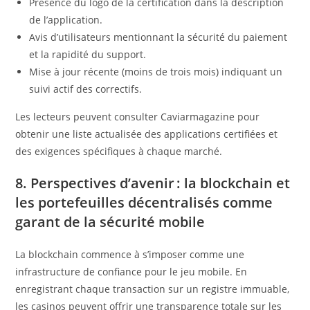
Présence du logo de la certification dans la description
de l’application.
Avis d’utilisateurs mentionnant la sécurité du paiement
et la rapidité du support.
Mise à jour récente (moins de trois mois) indiquant un
suivi actif des correctifs.
Les lecteurs peuvent consulter Caviarmagazine pour
obtenir une liste actualisée des applications certifiées et
des exigences spécifiques à chaque marché.
8. Perspectives d’avenir : la blockchain et
les portefeuilles décentralisés comme
garant de la sécurité mobile
La blockchain commence à s’imposer comme une
infrastructure de confiance pour le jeu mobile. En
enregistrant chaque transaction sur un registre immuable,
les casinos peuvent offrir une transparence totale sur les