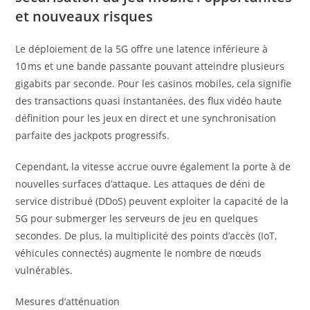
et nouveaux risques
Le déploiement de la 5G offre une latence inférieure à
10 ms et une bande passante pouvant atteindre plusieurs
gigabits par seconde. Pour les casinos mobiles, cela signifie
des transactions quasi instantanées, des flux vidéo haute
définition pour les jeux en direct et une synchronisation
parfaite des jackpots progressifs.
Cependant, la vitesse accrue ouvre également la porte à de
nouvelles surfaces d’attaque. Les attaques de déni de
service distribué (DDoS) peuvent exploiter la capacité de la
5G pour submerger les serveurs de jeu en quelques
secondes. De plus, la multiplicité des points d’accès (IoT,
véhicules connectés) augmente le nombre de nœuds
vulnérables.
Mesures d’atténuation