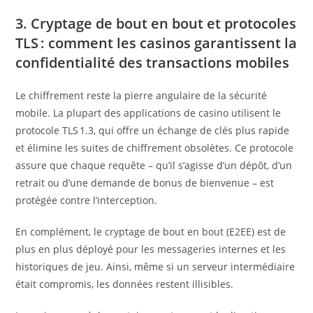
3. Cryptage de bout en bout et protocoles
TLS : comment les casinos garantissent la
confidentialité des transactions mobiles
Le chiffrement reste la pierre angulaire de la sécurité
mobile. La plupart des applications de casino utilisent le
protocole TLS 1.3, qui offre un échange de clés plus rapide
et élimine les suites de chiffrement obsolètes. Ce protocole
assure que chaque requête – qu’il s’agisse d’un dépôt, d’un
retrait ou d’une demande de bonus de bienvenue – est
protégée contre l’interception.
En complément, le cryptage de bout en bout (E2EE) est de
plus en plus déployé pour les messageries internes et les
historiques de jeu. Ainsi, même si un serveur intermédiaire
était compromis, les données restent illisibles.