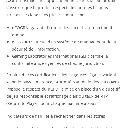
Avant d’installer une application de casino, le joueur doit
s’assurer que le produit respecte les normes les plus
strictes. Les labels les plus reconnus sont :
eCOGRA : garantit l’équité des jeux et la protection des
données.
ISO 27001 : atteste d’un système de management de la
sécurité de l’information.
Gaming Laboratories International (GLI) : certifie la
conformité aux exigences de chaque juridiction.
En plus de ces certifications, les exigences légales varient
selon le pays. En France, l’Autorité Nationale des Jeux (ANJ)
impose le respect du RGPD, la mise en place d’un dispositif
de jeu responsable et l’affichage clair du taux de RTP
(Return to Player) pour chaque machine à sous.
Indicateurs de fiabilité à rechercher dans les stores