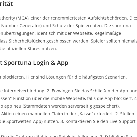
rität
uthority (MGA), einer der renommiertesten Aufsichtsbehörden. Die
om Number Generator) und Schutz der Spielerdaten. Die sportuna
tenübertragungen, identisch mit der Webseite. Regelmäßige
dass Sicherheitslücken geschlossen werden. Spieler sollten niemal
ie offiziellen Stores nutzen.
t Sportuna Login & App
blockieren. Hier sind Lösungen für die häufigsten Szenarien.
ie Internetverbindung. 2. Erzwingen Sie das Schließen der App un
essen“-Funktion über die mobile Webseite, falls die App blockiert. 4
sino app neu (Stammdaten werden serverseitig gespeichert).
e Aktion einen manuellen Claim in der „Kasse“ erfordert. 2. Stellen
 die Sportwetten-App) nutzen. 3. Kontaktieren Sie den Live-Support
Sie die Grafikqualität in den Spieleinstellungen. 2. Schließen Sie