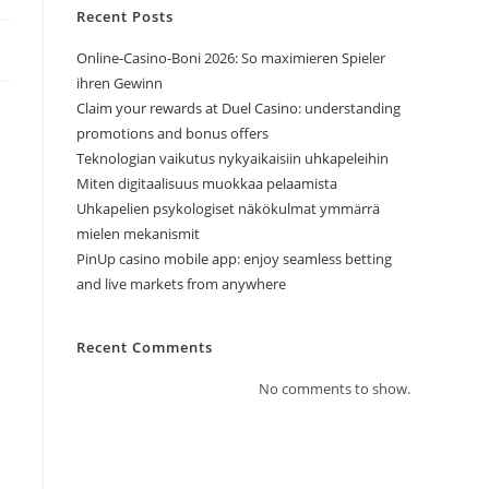
Recent Posts
Online-Casino-Boni 2026: So maximieren Spieler
ihren Gewinn
Claim your rewards at Duel Casino: understanding
promotions and bonus offers
Teknologian vaikutus nykyaikaisiin uhkapeleihin
Miten digitaalisuus muokkaa pelaamista
Uhkapelien psykologiset näkökulmat ymmärrä
mielen mekanismit
PinUp casino mobile app: enjoy seamless betting
and live markets from anywhere
Recent Comments
No comments to show.