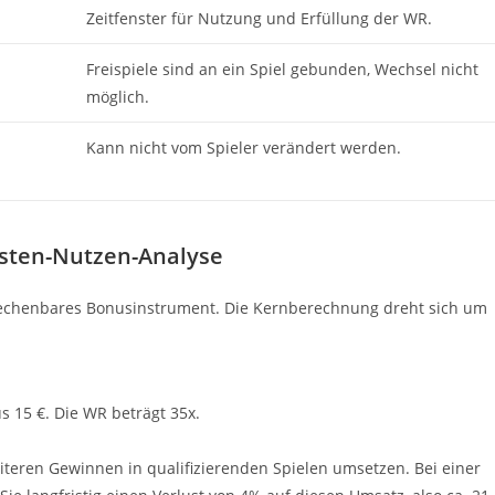
Zeitfenster für Nutzung und Erfüllung der WR.
Freispiele sind an ein Spiel gebunden, Wechsel nicht
möglich.
Kann nicht vom Spieler verändert werden.
osten-Nutzen-Analyse
berechenbares Bonusinstrument. Die Kernberechnung dreht sich um
.
s 15 €. Die WR beträgt 35x.
iteren Gewinnen in qualifizierenden Spielen umsetzen. Bei einer