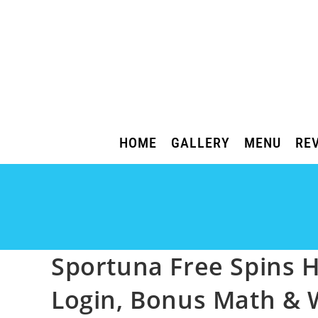
HOME
GALLERY
MENU
RE
Sportuna Free Spins 
Login, Bonus Math & 