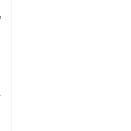
s
s
d
.