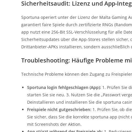
Sicherheitsaudit: Lizenz und App-Integ
Sportuna operiert unter der Lizenz der Malta Gaming A
garantiert faire Spiele durch zertifizierte RNGs (Rand
app nutzt eine 256-Bit SSL-Verschlüsselung für alle Da
Sicherheitsupdates über die App-Stores stellen sicher, 
Drittanbieter-APKs installieren, sondern ausschließlich d
Troubleshooting: Häufige Probleme mi
Technische Probleme können den Zugang zu Freispielen 
Sportuna login fehlgeschlagen (App):
1. Prüfen Sie d
starten Sie sie neu. 3. Nutzen Sie die „Passwort verg
Deinstallieren und installieren Sie die sportuna ca
Freispiele nicht gutgeschrieben:
1. Prüfen Sie, ob di
Sie sicher, dass Sie die korrekte sportuna app (nicht
mit Screenshots der Aktion.
App stürzt während der Freispiele ab:
1. Reduzieren 