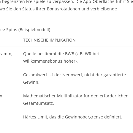
h begrenzten Freispiele zu verpassen. Die App-Oberfläche führt Sie
, wo Sie den Status Ihrer Bonusrotationen und verbleibende
ee Spins (Beispielmodell)
TECHNISCHE IMPLIKATION
gramm,
Quelle bestimmt die BWB (z.B. WR bei
Willkommensbonus höher).
Gesamtwert ist der Nennwert, nicht der garantierte
Gewinn.
en
Mathematischer Multiplikator für den erforderlichen
Gesamtumsatz.
Härtes Limit, das die Gewinnobergrenze definiert.