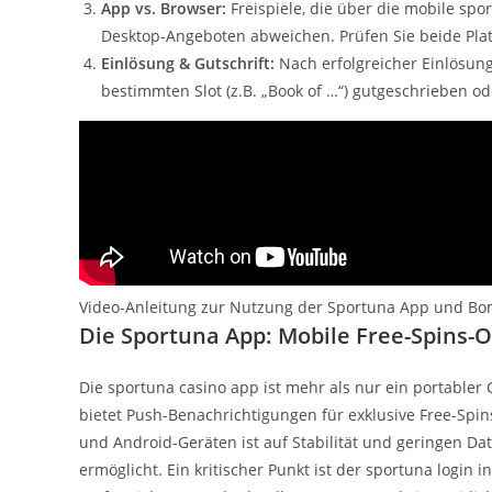
App vs. Browser:
Freispiele, die über die mobile sp
Desktop-Angeboten abweichen. Prüfen Sie beide Pla
Einlösung & Gutschrift:
Nach erfolgreicher Einlösung 
bestimmten Slot (z.B. „Book of …“) gutgeschrieben od
Video-Anleitung zur Nutzung der Sportuna App und Bo
Die Sportuna App: Mobile Free-Spins-
Die sportuna casino app ist mehr als nur ein portabler 
bietet Push-Benachrichtigungen für exklusive Free-Spin
und Android-Geräten ist auf Stabilität und geringen D
ermöglicht. Ein kritischer Punkt ist der sportuna login 