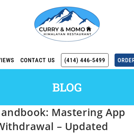
VIEWS
CONTACT US
(414) 446-5499
ORDER
BLOG
Handbook: Mastering App
Withdrawal – Updated