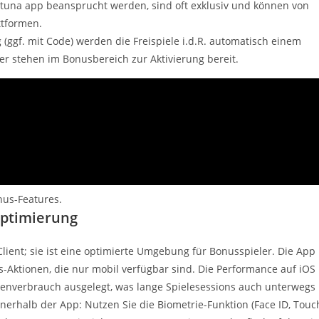
ortuna app beansprucht werden, sind oft exklusiv und können von
ttformen.
(ggf. mit Code) werden die Freispiele i.d.R. automatisch einem
er stehen im Bonusbereich zur Aktivierung bereit.
nus-Features.
Optimierung
Client; sie ist eine optimierte Umgebung für Bonusspieler. Die App
s-Aktionen, die nur mobil verfügbar sind. Die Performance auf iOS
atenverbrauch ausgelegt, was lange Spielesessions auch unterwegs
innerhalb der App: Nutzen Sie die Biometrie-Funktion (Face ID, Touc