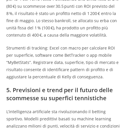
(80 €) su scommesse over 30.5 punti con ROI previsto del
8 %, il risultato è stato un profitto netto di 1 200 € entro la
fine di maggio. Lo stesso bankroll, se allocato su erba con
unità fissa del 1 % (100 €), ha prodotto un profitto più
contenuto di 400 €, a causa della maggiore volatilità.
Strumenti di tracking: Excel con macro per calcolare ROI
per superficie, software come BetTracker o app mobile
“MyBetStats”. Registrare data, superficie, tipo di mercato e
risultato consente di identificare pattern di profitto e di
aggiustare la percentuale di Kelly di conseguenza.
5. Previsioni e trend per il futuro delle
scommesse su superfici tennistiche
L’intelligenza artificiale sta rivoluzionando il betting
sportivo. Modelli predittivi basati su machine learning
analizzano milioni di punti, velocità di servizio e condizioni