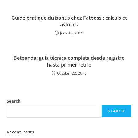
Guide pratique du bonus chez Fatboss : calculs et
astuces
June 13, 2015
Betpanda: guía técnica completa desde registro
hasta primer retiro
October 22, 2018
Search
SEARCH
Recent Posts