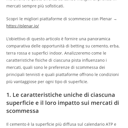
mercati sempre più sofisticati.
Scopri le migliori piattaforme di scommesse con Plenar →
https://plenar.io/
L’obiettivo di questo articolo è fornire una panoramica
comparativa delle opportunità di betting su cemento, erba,
terra rossa e superfici indoor. Analizzeremo come le
caratteristiche fisiche di ciascuna pista influenzano i
mercati, quali sono le preferenze di scommessa dei
principali tennisti e quali piattaforme offrono le condizioni
più vantaggiose per ogni tipo di superficie.
1. Le caratteristiche uniche di ciascuna
superficie e il loro impatto sui mercati di
scommessa
Il cemento è la superficie più diffusa sul calendario ATP e