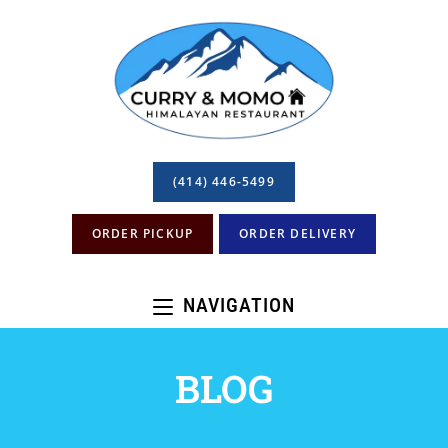
(414) 446-5499
ORDER PICKUP
ORDER DELIVERY
NAVIGATION
BLOG