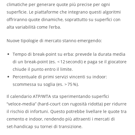
climatiche per generare quote più precise per ogni
superficie. Le piattaforme che integrano questi algoritmi
offriranno quote dinamiche, soprattutto su superfici con
alta variabilità come l’erba.
Nuove tipologie di mercato stanno emergendo:
Tempo di break‑point su erba: prevede la durata media
di un break‑point (es. < 12 secondi) e paga se il giocatore
chiude il punto entro il limite.
Percentuale di primi servizi vincenti su indoor:
scommessa su soglia (es. > 75 %).
Il calendario ATP/WTA sta sperimentando superfici
“veloce‑media” (hard‑court con rugosità ridotta) per ridurre
il rischio di infortuni. Questo potrebbe livellare le quote tra
cemento e indoor, rendendo più attraenti i mercati di
set‑handicap su tornei di transizione.