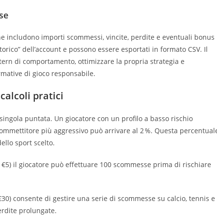
se
che includono importi scommessi, vincite, perdite e eventuali bonus
Storico” dell’account e possono essere esportati in formato CSV. Il
ttern di comportamento, ottimizzare la propria strategia e
rmative di gioco responsabile.
calcoli pratici
 singola puntata. Un giocatore con un profilo a basso rischio
commettitore più aggressivo può arrivare al 2 %. Questa percentual
dello sport scelto.
 €5) il giocatore può effettuare 100 scommesse prima di rischiare
 €30) consente di gestire una serie di scommesse su calcio, tennis e
rdite prolungate.