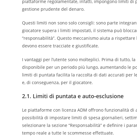
piattaforme regolamentate, infatti, impongono limiti di 
gestione prudente del denaro.
Questi limiti non sono solo consigli: sono parte integr
giocatore supera i limiti impostati, il sistema può bloc
“responsabilità”. Questo meccanismo aiuta a rispettare l
devono essere tracciate e giustificate.
I vantaggi per l’utente sono molteplici. Prima di tutto, l
disponibile per un periodo più lungo, aumentando le possi
limiti di puntata facilita la raccolta di dati accurati per 
e, di conseguenza, per il giocatore.
2.1. Limiti di puntata e auto‑esclusione
Le piattaforme con licenza ADM offrono funzionalità di a
possibilità di impostare limiti di spesa giornalieri, setti
selezionare la sezione “Responsabilità” e definire i param
tempo reale a tutte le scommesse effettuate.