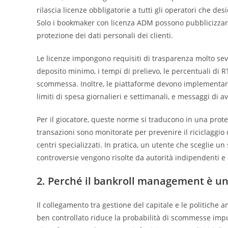
rilascia licenze obbligatorie a tutti gli operatori che de
Solo i bookmaker con licenza ADM possono pubblicizzare 
protezione dei dati personali dei clienti.
Le licenze impongono requisiti di trasparenza molto sev
deposito minimo, i tempi di prelievo, le percentuali di RT
scommessa. Inoltre, le piattaforme devono implementare 
limiti di spesa giornalieri e settimanali, e messaggi di 
Per il giocatore, queste norme si traducono in una protez
transazioni sono monitorate per prevenire il riciclaggio
centri specializzati. In pratica, un utente che sceglie u
controversie vengono risolte da autorità indipendenti e 
2. Perché il bankroll management è un
Il collegamento tra gestione del capitale e le politiche 
ben controllato riduce la probabilità di scommesse impu