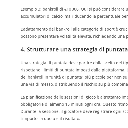
Esempio 3: bankroll di €10 000. Qui si può considerare u
accumulatori di calcio, ma riducendo la percentuale per
L’adattamento del bankroll alle categorie di sport è crucia
possono presentare volatilità elevata, richiedendo una 
4. Strutturare una strategia di puntata
Una strategia di puntata deve partire dalla scelta del ti
rispettano i limiti di puntata imposti dalla piattaforma.
del bankroll in “unità di puntata” più piccole per non su
una via di mezzo, distribuendo il rischio su più combina
La pianificazione delle sessioni di gioco è altrettanto 
obbligatorie di almeno 15 minuti ogni ora. Questo ritm
Durante la sessione, il giocatore deve registrare ogni s
l’importo, la quota e il risultato.