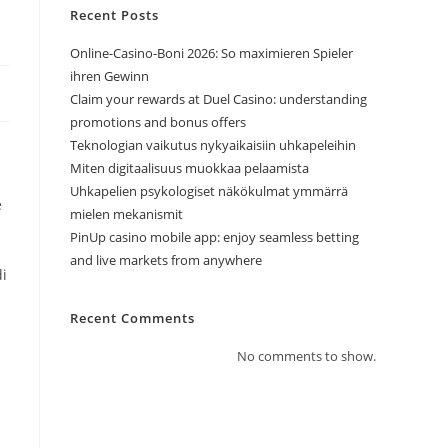
Recent Posts
Online-Casino-Boni 2026: So maximieren Spieler
ihren Gewinn
Claim your rewards at Duel Casino: understanding
promotions and bonus offers
Teknologian vaikutus nykyaikaisiin uhkapeleihin
Miten digitaalisuus muokkaa pelaamista
Uhkapelien psykologiset näkökulmat ymmärrä
e
mielen mekanismit
PinUp casino mobile app: enjoy seamless betting
and live markets from anywhere
di
Recent Comments
No comments to show.