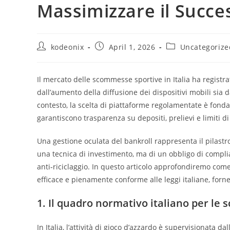
Massimizzare il Succe
kodeonix
April 1, 2026
Uncategorize
Il mercato delle scommesse sportive in Italia ha registra
dall’aumento della diffusione dei dispositivi mobili sia 
contesto, la scelta di piattaforme regolamentate è fond
garantiscono trasparenza su depositi, prelievi e limiti d
Una gestione oculata del bankroll rappresenta il pilastr
una tecnica di investimento, ma di un obbligo di compli
anti‑riciclaggio. In questo articolo approfondiremo come
efficace e pienamente conforme alle leggi italiane, forne
1. Il quadro normativo italiano per le
In Italia, l’attività di gioco d’azzardo è supervisionata