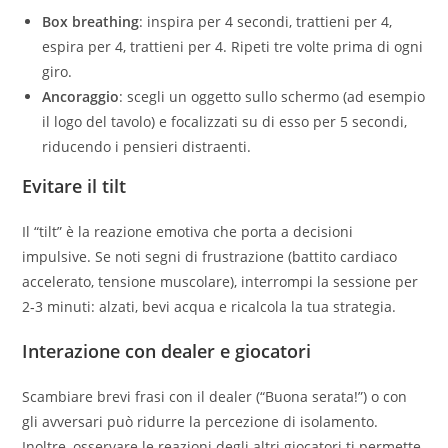
Box breathing
: inspira per 4 secondi, trattieni per 4,
espira per 4, trattieni per 4. Ripeti tre volte prima di ogni
giro.
Ancoraggio
: scegli un oggetto sullo schermo (ad esempio
il logo del tavolo) e focalizzati su di esso per 5 secondi,
riducendo i pensieri distraenti.
Evitare il tilt
Il “tilt” è la reazione emotiva che porta a decisioni
impulsive. Se noti segni di frustrazione (battito cardiaco
accelerato, tensione muscolare), interrompi la sessione per
2‑3 minuti: alzati, bevi acqua e ricalcola la tua strategia.
Interazione con dealer e giocatori
Scambiare brevi frasi con il dealer (“Buona serata!”) o con
gli avversari può ridurre la percezione di isolamento.
Inoltre, osservare le reazioni degli altri giocatori ti permette