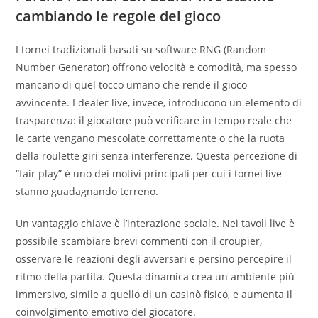
cambiando le regole del gioco
I tornei tradizionali basati su software RNG (Random
Number Generator) offrono velocità e comodità, ma spesso
mancano di quel tocco umano che rende il gioco
avvincente. I dealer live, invece, introducono un elemento di
trasparenza: il giocatore può verificare in tempo reale che
le carte vengano mescolate correttamente o che la ruota
della roulette giri senza interferenze. Questa percezione di
“fair play” è uno dei motivi principali per cui i tornei live
stanno guadagnando terreno.
Un vantaggio chiave è l’interazione sociale. Nei tavoli live è
possibile scambiare brevi commenti con il croupier,
osservare le reazioni degli avversari e persino percepire il
ritmo della partita. Questa dinamica crea un ambiente più
immersivo, simile a quello di un casinò fisico, e aumenta il
coinvolgimento emotivo del giocatore.