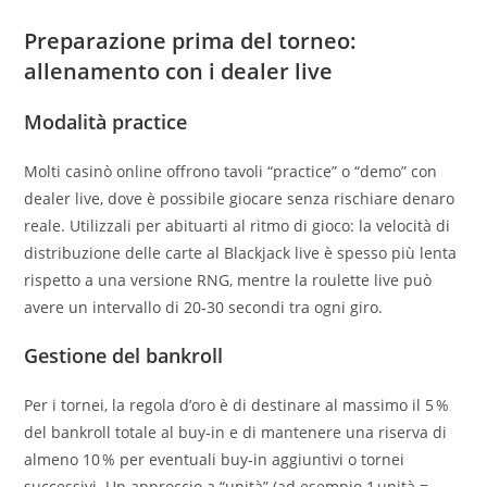
Preparazione prima del torneo:
allenamento con i dealer live
Modalità practice
Molti casinò online offrono tavoli “practice” o “demo” con
dealer live, dove è possibile giocare senza rischiare denaro
reale. Utilizzali per abituarti al ritmo di gioco: la velocità di
distribuzione delle carte al Blackjack live è spesso più lenta
rispetto a una versione RNG, mentre la roulette live può
avere un intervallo di 20‑30 secondi tra ogni giro.
Gestione del bankroll
Per i tornei, la regola d’oro è di destinare al massimo il 5 %
del bankroll totale al buy‑in e di mantenere una riserva di
almeno 10 % per eventuali buy‑in aggiuntivi o tornei
successivi. Un approccio a “unità” (ad esempio 1 unità =