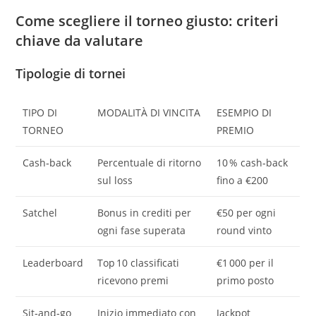
Come scegliere il torneo giusto: criteri
chiave da valutare
Tipologie di tornei
TIPO DI
MODALITÀ DI VINCITA
ESEMPIO DI
TORNEO
PREMIO
Cash‑back
Percentuale di ritorno
10 % cash‑back
sul loss
fino a €200
Satchel
Bonus in crediti per
€50 per ogni
ogni fase superata
round vinto
Leaderboard
Top 10 classificati
€1 000 per il
ricevono premi
primo posto
Sit‑and‑go
Inizio immediato con
Jackpot