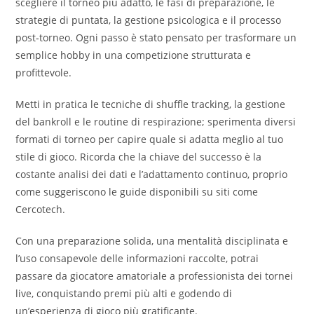
scegliere il torneo più adatto, le fasi di preparazione, le
strategie di puntata, la gestione psicologica e il processo
post‑torneo. Ogni passo è stato pensato per trasformare un
semplice hobby in una competizione strutturata e
profittevole.
Metti in pratica le tecniche di shuffle tracking, la gestione
del bankroll e le routine di respirazione; sperimenta diversi
formati di torneo per capire quale si adatta meglio al tuo
stile di gioco. Ricorda che la chiave del successo è la
costante analisi dei dati e l’adattamento continuo, proprio
come suggeriscono le guide disponibili su siti come
Cercotech.
Con una preparazione solida, una mentalità disciplinata e
l’uso consapevole delle informazioni raccolte, potrai
passare da giocatore amatoriale a professionista dei tornei
live, conquistando premi più alti e godendo di
un’esperienza di gioco più gratificante.