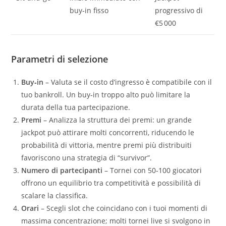
buy‑in fisso
progressivo di
€5 000
Parametri di selezione
Buy‑in
– Valuta se il costo d’ingresso è compatibile con il
tuo bankroll. Un buy‑in troppo alto può limitare la
durata della tua partecipazione.
Premi
– Analizza la struttura dei premi: un grande
jackpot può attirare molti concorrenti, riducendo le
probabilità di vittoria, mentre premi più distribuiti
favoriscono una strategia di “survivor”.
Numero di partecipanti
– Tornei con 50‑100 giocatori
offrono un equilibrio tra competitività e possibilità di
scalare la classifica.
Orari
– Scegli slot che coincidano con i tuoi momenti di
massima concentrazione; molti tornei live si svolgono in