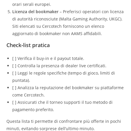
orari serali europei.
Licenza del bookmaker
– Preferisci operatori con licenza
di autorità riconosciute (Malta Gaming Authority, UKGC).
Siti elencati su Cercotech forniscono un elenco
aggiornato di bookmaker non AAMS affidabili.
Check‑list pratica
[ ] Verifica il buy‑in e il payout totale.
[ ] Controlla la presenza di dealer live certificati.
[ ] Leggi le regole specifiche (tempo di gioco, limiti di
puntata).
[ ] Analizza la reputazione del bookmaker su piattaforme
come Cercotech.
[ ] Assicurati che il torneo supporti il tuo metodo di
pagamento preferito.
Questa lista ti permette di confrontare più offerte in pochi
minuti, evitando sorprese dell’ultimo minuto.