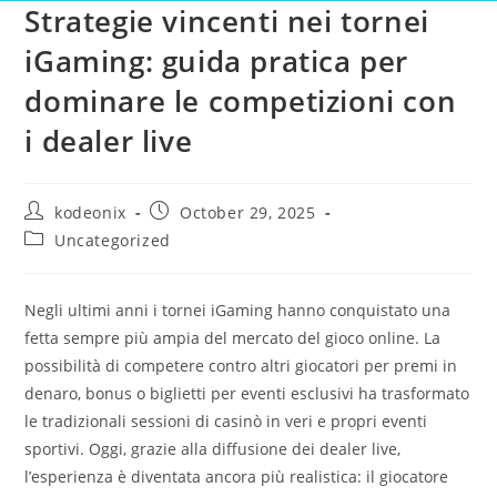
Strategie vincenti nei tornei
iGaming: guida pratica per
dominare le competizioni con
i dealer live
kodeonix
October 29, 2025
Uncategorized
Negli ultimi anni i tornei iGaming hanno conquistato una
fetta sempre più ampia del mercato del gioco online. La
possibilità di competere contro altri giocatori per premi in
denaro, bonus o biglietti per eventi esclusivi ha trasformato
le tradizionali sessioni di casinò in veri e propri eventi
sportivi. Oggi, grazie alla diffusione dei dealer live,
l’esperienza è diventata ancora più realistica: il giocatore