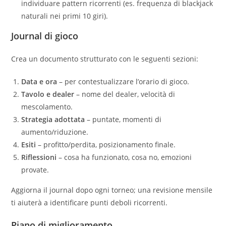
individuare pattern ricorrenti (es. frequenza di blackjack
naturali nei primi 10 giri).
Journal di gioco
Crea un documento strutturato con le seguenti sezioni:
Data e ora
– per contestualizzare l’orario di gioco.
Tavolo e dealer
– nome del dealer, velocità di
mescolamento.
Strategia adottata
– puntate, momenti di
aumento/riduzione.
Esiti
– profitto/perdita, posizionamento finale.
Riflessioni
– cosa ha funzionato, cosa no, emozioni
provate.
Aggiorna il journal dopo ogni torneo; una revisione mensile
ti aiuterà a identificare punti deboli ricorrenti.
Piano di miglioramento