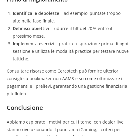
Identifica le debolezze
– ad esempio, puntate troppo
alte nella fase finale.
Definisci obiettivi
– ridurre il tilt del 20 % entro il
prossimo mese.
Implementa esercizi
– pratica respirazione prima di ogni
sessione e utilizza le modalità practice per testare nuove
tattiche.
Consultare risorse come Cercotech può fornire ulteriori
consigli su bookmaker non AAMS e su come ottimizzare i
pagamenti e i prelievi, garantendo una gestione finanziaria
più fluida.
Conclusione
Abbiamo esplorato i motivi per cui i tornei con dealer live
stanno rivoluzionando il panorama iGaming, i criteri per