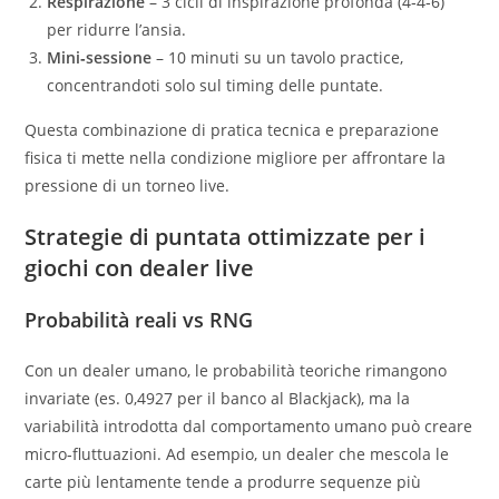
Respirazione
– 3 cicli di inspirazione profonda (4‑4‑6)
per ridurre l’ansia.
Mini‑sessione
– 10 minuti su un tavolo practice,
concentrandoti solo sul timing delle puntate.
Questa combinazione di pratica tecnica e preparazione
fisica ti mette nella condizione migliore per affrontare la
pressione di un torneo live.
Strategie di puntata ottimizzate per i
giochi con dealer live
Probabilità reali vs RNG
Con un dealer umano, le probabilità teoriche rimangono
invariate (es. 0,4927 per il banco al Blackjack), ma la
variabilità introdotta dal comportamento umano può creare
micro‑fluttuazioni. Ad esempio, un dealer che mescola le
carte più lentamente tende a produrre sequenze più