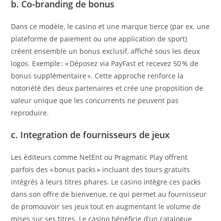
b. Co‑branding de bonus
Dans ce modèle, le casino et une marque tierce (par ex. une
plateforme de paiement ou une application de sport)
créent ensemble un bonus exclusif, affiché sous les deux
logos. Exemple : « Déposez via PayFast et recevez 50 % de
bonus supplémentaire ». Cette approche renforce la
notoriété des deux partenaires et crée une proposition de
valeur unique que les concurrents ne peuvent pas
reproduire.
c. Integration de fournisseurs de jeux
Les éditeurs comme NetEnt ou Pragmatic Play offrent
parfois des « bonus packs » incluant des tours gratuits
intégrés à leurs titres phares. Le casino intègre ces packs
dans son offre de bienvenue, ce qui permet au fournisseur
de promouvoir ses jeux tout en augmentant le volume de
mises sur ses titres. Le casino bénéficie d’un catalogue