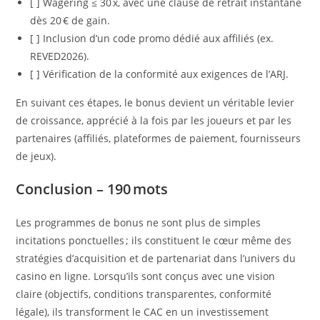
[ ] Wagering ≤ 30 x, avec une clause de retrait instantané
dès 20 € de gain.
[ ] Inclusion d’un code promo dédié aux affiliés (ex.
REVED2026).
[ ] Vérification de la conformité aux exigences de l’ARJ.
En suivant ces étapes, le bonus devient un véritable levier
de croissance, apprécié à la fois par les joueurs et par les
partenaires (affiliés, plateformes de paiement, fournisseurs
de jeux).
Conclusion – 190 mots
Les programmes de bonus ne sont plus de simples
incitations ponctuelles ; ils constituent le cœur même des
stratégies d’acquisition et de partenariat dans l’univers du
casino en ligne. Lorsqu’ils sont conçus avec une vision
claire (objectifs, conditions transparentes, conformité
légale), ils transforment le CAC en un investissement