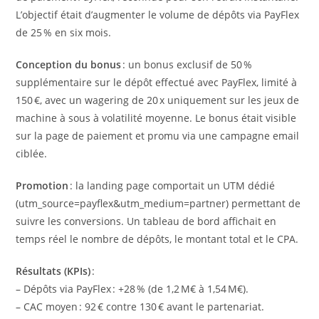
L’objectif était d’augmenter le volume de dépôts via PayFlex
de 25 % en six mois.
Conception du bonus
: un bonus exclusif de 50 %
supplémentaire sur le dépôt effectué avec PayFlex, limité à
150 €, avec un wagering de 20 x uniquement sur les jeux de
machine à sous à volatilité moyenne. Le bonus était visible
sur la page de paiement et promu via une campagne email
ciblée.
Promotion
: la landing page comportait un UTM dédié
(utm_source=payflex&utm_medium=partner) permettant de
suivre les conversions. Un tableau de bord affichait en
temps réel le nombre de dépôts, le montant total et le CPA.
Résultats (KPIs)
:
– Dépôts via PayFlex : +28 % (de 1,2 M€ à 1,54 M€).
– CAC moyen : 92 € contre 130 € avant le partenariat.