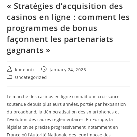
« Stratégies d’acquisition des
casinos en ligne : comment les
programmes de bonus
façonnent les partenariats
gagnants »
kodeonix
January 24, 2026
Uncategorized
Le marché des casinos en ligne connaît une croissance
soutenue depuis plusieurs années, portée par l’expansion
du broadband, la démocratisation des smartphones et
l’évolution des cadres réglementaires. En Europe, la
législation se précise progressivement, notamment en
France où l’Autorité Nationale des Jeux impose des