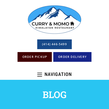
(414) 446-5499
ORDER PICKUP
ORDER DELIVERY
NAVIGATION
BLOG