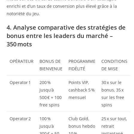
enrichi et d’un taux de conversion plus élevé grâce à la
notoriété du jeu.
4. Analyse comparative des stratégies de
bonus entre les leaders du marché –
350 mots
OPÉRATEUR
BONUS DE
PROGRAMME
CONDITIONS
BIENVENUE
FIDÉLITÉ
DE MISE
Operator 1
200 %
Points VIP,
30 x sur le
jusqu’à
cashback 5 %
bonus, 35 x
500 € + 100
mensuel
sur les free
free spins
spins
Operator 2
100 %
Club Gold,
25 x sur tout,
jusqu’à
bonus hebdo
retrait
300 € + 50
10 %
instantané