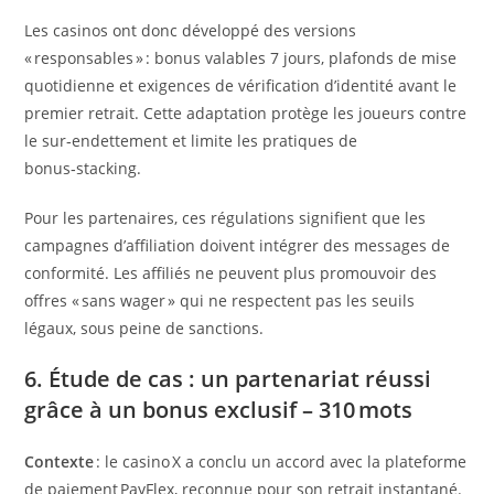
Les casinos ont donc développé des versions
« responsables » : bonus valables 7 jours, plafonds de mise
quotidienne et exigences de vérification d’identité avant le
premier retrait. Cette adaptation protège les joueurs contre
le sur‑endettement et limite les pratiques de
bonus‑stacking.
Pour les partenaires, ces régulations signifient que les
campagnes d’affiliation doivent intégrer des messages de
conformité. Les affiliés ne peuvent plus promouvoir des
offres « sans wager » qui ne respectent pas les seuils
légaux, sous peine de sanctions.
6. Étude de cas : un partenariat réussi
grâce à un bonus exclusif – 310 mots
Contexte
: le casino X a conclu un accord avec la plateforme
de paiement PayFlex, reconnue pour son retrait instantané.