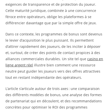
exigences de transparence et de protection du joueur.
Cette maturité juridique, combinée à une concurrence
féroce entre opérateurs, oblige les plateformes à se
différencier davantage que par la simple offre de jeux.
Dans ce contexte, les programmes de bonus sont devenus
le levier d’acquisition le plus puissant. Ils permettent
d’attirer rapidement des joueurs, de les inciter à déposer
et, surtout, de créer des points de contact propices à des
alliances commerciales durables. Un site tel que
casino en
ligne argent réel
illustre bien comment une ressource
neutre peut guider les joueurs vers des offres attractives
tout en restant indépendante des opérateurs.
L’article s’articule autour de trois axes : une comparaison
des différents modèles de bonus, une analyse des formes
de partenariat qui en découlent, et des recommandations
concrètes pour optimiser le ROI des programmes