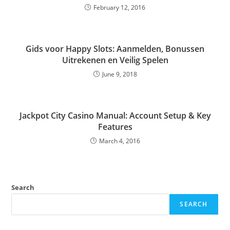
February 12, 2016
Gids voor Happy Slots: Aanmelden, Bonussen
Uitrekenen en Veilig Spelen
June 9, 2018
Jackpot City Casino Manual: Account Setup & Key
Features
March 4, 2016
Search
SEARCH