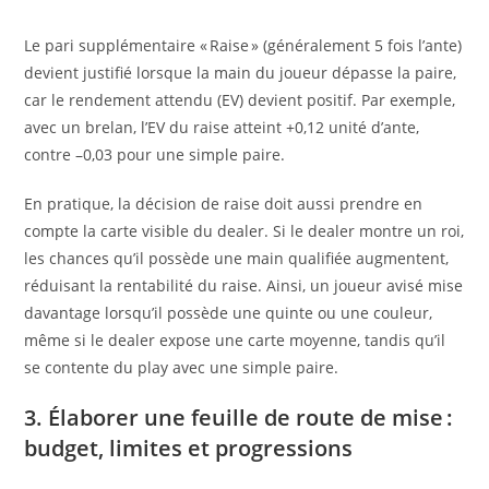
Le pari supplémentaire « Raise » (généralement 5 fois l’ante)
devient justifié lorsque la main du joueur dépasse la paire,
car le rendement attendu (EV) devient positif. Par exemple,
avec un brelan, l’EV du raise atteint +0,12 unité d’ante,
contre –0,03 pour une simple paire.
En pratique, la décision de raise doit aussi prendre en
compte la carte visible du dealer. Si le dealer montre un roi,
les chances qu’il possède une main qualifiée augmentent,
réduisant la rentabilité du raise. Ainsi, un joueur avisé mise
davantage lorsqu’il possède une quinte ou une couleur,
même si le dealer expose une carte moyenne, tandis qu’il
se contente du play avec une simple paire.
3. Élaborer une feuille de route de mise :
budget, limites et progressions