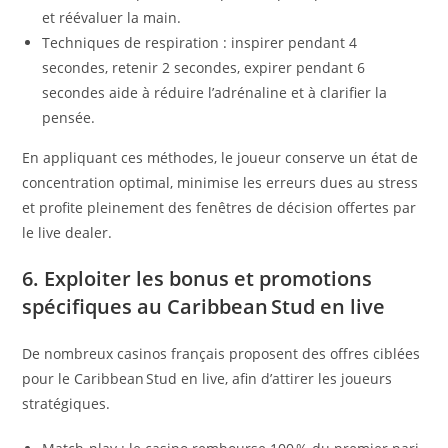
et réévaluer la main.
Techniques de respiration : inspirer pendant 4
secondes, retenir 2 secondes, expirer pendant 6
secondes aide à réduire l’adrénaline et à clarifier la
pensée.
En appliquant ces méthodes, le joueur conserve un état de
concentration optimal, minimise les erreurs dues au stress
et profite pleinement des fenêtres de décision offertes par
le live dealer.
6. Exploiter les bonus et promotions
spécifiques au Caribbean Stud en live
De nombreux casinos français proposent des offres ciblées
pour le Caribbean Stud en live, afin d’attirer les joueurs
stratégiques.