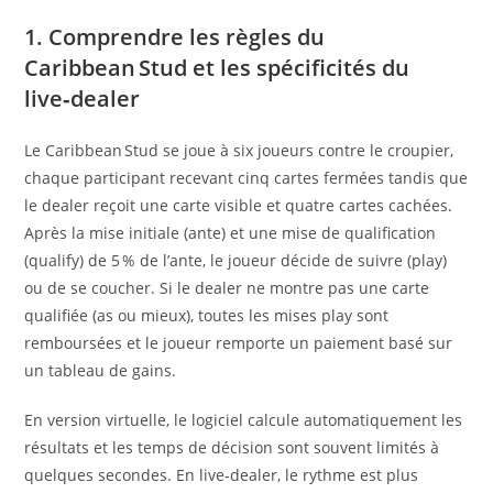
1. Comprendre les règles du
Caribbean Stud et les spécificités du
live‑dealer
Le Caribbean Stud se joue à six joueurs contre le croupier,
chaque participant recevant cinq cartes fermées tandis que
le dealer reçoit une carte visible et quatre cartes cachées.
Après la mise initiale (ante) et une mise de qualification
(qualify) de 5 % de l’ante, le joueur décide de suivre (play)
ou de se coucher. Si le dealer ne montre pas une carte
qualifiée (as ou mieux), toutes les mises play sont
remboursées et le joueur remporte un paiement basé sur
un tableau de gains.
En version virtuelle, le logiciel calcule automatiquement les
résultats et les temps de décision sont souvent limités à
quelques secondes. En live‑dealer, le rythme est plus