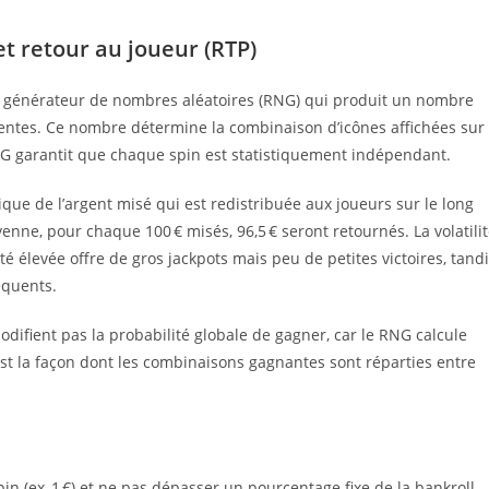
t retour au joueur (RTP)
 générateur de nombres aléatoires (RNG) qui produit un nombre
ntes. Ce nombre détermine la combinaison d’icônes affichées sur
 RNG garantit que chaque spin est statistiquement indépendant.
ique de l’argent misé qui est redistribuée aux joueurs sur le long
enne, pour chaque 100 € misés, 96,5 € seront retournés. La volatili
ité élevée offre de gros jackpots mais peu de petites victoires, tand
équents.
modifient pas la probabilité globale de gagner, car le RNG calcule
st la façon dont les combinaisons gagnantes sont réparties entre
n (ex. 1 €) et ne pas dépasser un pourcentage fixe de la bankroll