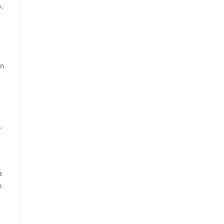
,
on
,
à
n