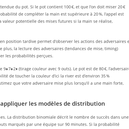
endue du pot. Si le pot contient 100 €, et que l’on doit miser 20 €
probabilité de compléter la main est supérieure à 20 %, l’appel est
valeur potentielle des mises futures si la main se réalise,
 en position tardive permet d’observer les actions des adversaires 
De plus, la lecture des adversaires (tendances de mise, timing)
er les probabilités perçues.
9♠ 7♠ 2♦ (tirage couleur avec 9 outs). Le pot est de 80 €, l’adversair
lité de toucher la couleur d’ici la river est d’environ 35 %
 estimez que votre adversaire mise plus lorsqu’il a une main forte,
 : appliquer les modèles de distribution
ques. La distribution binomiale décrit le nombre de succès dans une
ts marqués par une équipe sur 90 minutes. Si la probabilité