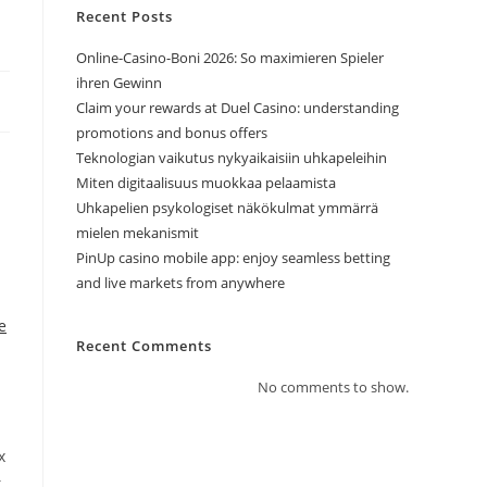
Recent Posts
Online-Casino-Boni 2026: So maximieren Spieler
ihren Gewinn
Claim your rewards at Duel Casino: understanding
promotions and bonus offers
Teknologian vaikutus nykyaikaisiin uhkapeleihin
s
Miten digitaalisuus muokkaa pelaamista
Uhkapelien psykologiset näkökulmat ymmärrä
mielen mekanismit
PinUp casino mobile app: enjoy seamless betting
and live markets from anywhere
e
Recent Comments
No comments to show.
x
t