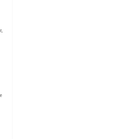
t,
re