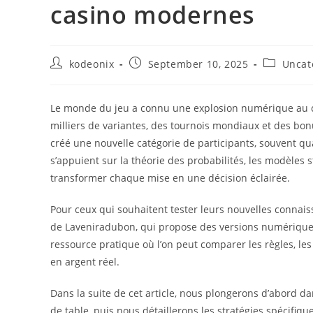
casino modernes
kodeonix
September 10, 2025
Uncat
Le monde du jeu a connu une explosion numérique au cou
milliers de variantes, des tournois mondiaux et des bon
créé une nouvelle catégorie de participants, souvent qual
s’appuient sur la théorie des probabilités, les modèles 
transformer chaque mise en une décision éclairée.
Pour ceux qui souhaitent tester leurs nouvelles connai
de Laveniradubon, qui propose des versions numériques
ressource pratique où l’on peut comparer les règles, les
en argent réel.
Dans la suite de cet article, nous plongerons d’abord d
de table, puis nous détaillerons les stratégies spécifiqu