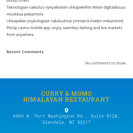
bonus offers
Teknologian vaikutus nykyaikaisiin uhkapeleihin Miten digitaalisuus
muokkaa pelaamista
Uhkapelien psykologiset näkökulmat ymmärrä mielen mekanismit
PinUp casino mobile app: enjoy seamless betting and live markets
from anywhere
Recent Comments
No comments to show.
CURRY & MOMO
HIMALAYAN RESTAURANT
6969 N. Port Washington Rd., Suite B120,
Glendale, WI 53217