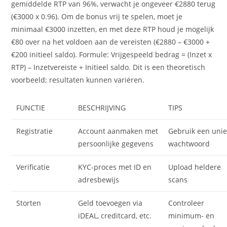
gemiddelde RTP van 96%, verwacht je ongeveer €2880 terug
(€3000 x 0.96). Om de bonus vrij te spelen, moet je
minimaal €3000 inzetten, en met deze RTP houd je mogelijk
€80 over na het voldoen aan de vereisten (€2880 – €3000 +
€200 initieel saldo). Formule: Vrijgespeeld bedrag = (Inzet x
RTP) – Inzetvereiste + Initieel saldo. Dit is een theoretisch
voorbeeld; resultaten kunnen variëren.
FUNCTIE
BESCHRIJVING
TIPS
Registratie
Account aanmaken met
Gebruik een uni
persoonlijke gegevens
wachtwoord
Verificatie
KYC-proces met ID en
Upload heldere
adresbewijs
scans
Storten
Geld toevoegen via
Controleer
iDEAL, creditcard, etc.
minimum- en