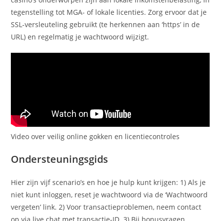
tegenstelling tot MGA- of lokale licenties. Zorg ervoor dat je
SSL-versleuteling gebruikt (te herkennen aan ‘https’ in de
URL) en regelmatig je wachtwoord wijzigt.
Video over veilig online gokken en licentiecontroles
Ondersteuningsgids
Hier zijn vijf scenario’s en hoe je hulp kunt krijgen: 1) Als je
niet kunt inloggen, reset je wachtwoord via de ‘Wachtwoord
vergeten’ link. 2) Voor transactieproblemen, neem contact
op via live chat met transactie-ID. 3) Bij bonusvragen,