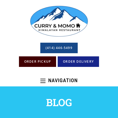
(414) 446-5499
ORDER PICKUP
ORDER DELIVERY
NAVIGATION
BLOG