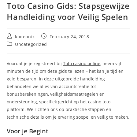
Toto Casino Gids: Stapsgewijze
Handleiding voor Veilig Spelen
kodeonix
February 24, 2018
Uncategorized
Voordat je je registreert bij
Toto casino online
, neem vijf
minuten de tijd om deze gids te lezen – het kan je tijd en
geld besparen. In deze uitgebreide handleiding
behandelen we alles van accountcreatie tot
bonusberekeningen, veiligheidsmaatregelen en
ondersteuning, specifiek gericht op het casino toto
platform. We richten ons op praktische stappen en
technische details om je ervaring soepel en veilig te maken.
Voor je Begint