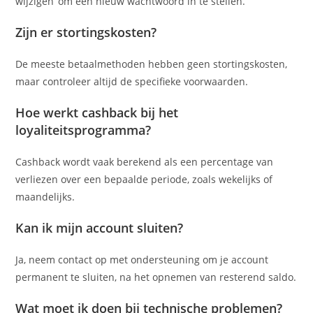
wijzigen’ om een nieuw wachtwoord in te stellen.
Zijn er stortingskosten?
De meeste betaalmethoden hebben geen stortingskosten,
maar controleer altijd de specifieke voorwaarden.
Hoe werkt cashback bij het
loyaliteitsprogramma?
Cashback wordt vaak berekend als een percentage van
verliezen over een bepaalde periode, zoals wekelijks of
maandelijks.
Kan ik mijn account sluiten?
Ja, neem contact op met ondersteuning om je account
permanent te sluiten, na het opnemen van resterend saldo.
Wat moet ik doen bij technische problemen?