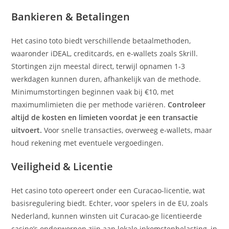
Bankieren & Betalingen
Het casino toto biedt verschillende betaalmethoden,
waaronder iDEAL, creditcards, en e-wallets zoals Skrill.
Stortingen zijn meestal direct, terwijl opnamen 1-3
werkdagen kunnen duren, afhankelijk van de methode.
Minimumstortingen beginnen vaak bij €10, met
maximumlimieten die per methode variëren.
Controleer
altijd de kosten en limieten voordat je een transactie
uitvoert.
Voor snelle transacties, overweeg e-wallets, maar
houd rekening met eventuele vergoedingen.
Veiligheid & Licentie
Het casino toto opereert onder een Curacao-licentie, wat
basisregulering biedt. Echter, voor spelers in de EU, zoals
Nederland, kunnen winsten uit Curacao-ge licentieerde
casino’s onderworpen zijn aan lokale inkomstenbelasting, in