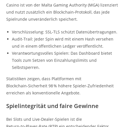
Casino ist von der Malta Gaming Authority (MGA) lizenziert
und nutzt zusätzlich ein Blockchain‑Protokoll, das jede
Spielrunde unveränderlich speichert.
Verschlüsselung: SSL‑TLS schützt Datenübertragungen.
Audit‑Trail: Jeder Spin wird mit einem Hash versehen
und in einem öffentlichen Ledger veröffentlicht.
Verantwortungsvolles Spielen: Das Dashboard bietet
Tools zum Setzen von Einzahlungslimits und
Selbstsperren.
Statistiken zeigen, dass Plattformen mit
Blockchain‑Sicherheit 98 % höhere Spieler‑Zufriedenheit
erreichen als konventionelle Angebote.
Spielintegrität und faire Gewinne
Bei Slots und Live‑Dealer‑Spielen ist die
Return‑to‑Player‑Rate (RTP) ein entscheidender Faktor.