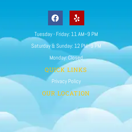
Tuesday - Friday: 11 AM–9 PM
Saturday & Sunday: 12 PM–9 PM
Monday: Closed
QUICK LINKS
Privacy Policy
OUR LOCATION