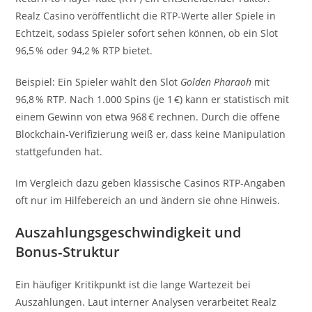
Realz Casino veröffentlicht die RTP‑Werte aller Spiele in
Echtzeit, sodass Spieler sofort sehen können, ob ein Slot
96,5 % oder 94,2 % RTP bietet.
Beispiel: Ein Spieler wählt den Slot
Golden Pharaoh
mit
96,8 % RTP. Nach 1.000 Spins (je 1 €) kann er statistisch mit
einem Gewinn von etwa 968 € rechnen. Durch die offene
Blockchain‑Verifizierung weiß er, dass keine Manipulation
stattgefunden hat.
Im Vergleich dazu geben klassische Casinos RTP‑Angaben
oft nur im Hilfebereich an und ändern sie ohne Hinweis.
Auszahlungs­geschwindigkeit und
Bonus‑Struktur
Ein häufiger Kritikpunkt ist die lange Wartezeit bei
Auszahlungen. Laut interner Analysen verarbeitet Realz