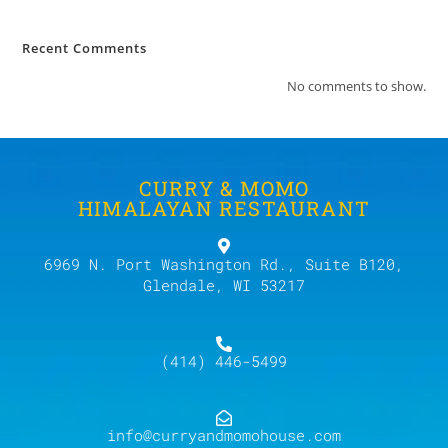
Recent Comments
No comments to show.
CURRY & MOMO
HIMALAYAN RESTAURANT
6969 N. Port Washington Rd., Suite B120,
Glendale, WI 53217
(414) 446-5499
info@curryandmomohouse.com