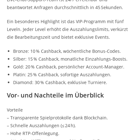
beantwortet Anfragen durchschnittlich in 45 Sekunden.
Ein besonderes Highlight ist das VIP‑Programm mit fünf
Leveln. Jeder Level erhöht die Auszahlungslimits, verkürzt
die Bearbeitungszeit und bietet exklusive Events.
Bronze: 10 % Cashback, wöchentliche Bonus‑Codes.
Silber: 15 % Cashback, monatliche Einzahlungs‑Boosts.
Gold: 20 % Cashback, persönlicher Account‑Manager.
Platin: 25 % Cashback, sofortige Auszahlungen.
Diamond: 30 % Cashback, exklusive Turniere.
Vor- und Nachteile im Überblick
Vorteile
– Transparente Spielprotokolle dank Blockchain.
– Schnelle Auszahlungen (≤ 24 h).
– Hohe RTP‑Offenlegung.