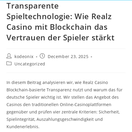
Transparente
Spieltechnologie: Wie Realz
Casino mit Blockchain das
Vertrauen der Spieler stärkt
kodeonix
December 23, 2025
Uncategorized
In diesem Beitrag analysieren wir, wie Realz Casino
Blockchain‑basierte Transparenz nutzt und warum das für
deutsche Spieler wichtig ist. Wir stellen das Angebot des
Casinos den traditionellen Online‑Casinoplattformen
gegenüber und prüfen vier zentrale Kriterien: Sicherheit,
Spielintegrität, Auszahlungs­geschwindigkeit und
Kundenerlebnis.