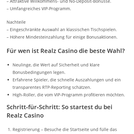
– Attraktive Willkommens‑ und No‑Deposit‑Bonusse.
– Umfangreiches VIP‑Programm.
Nachteile
– Eingeschränkte Auswahl an klassischen Tischspielen.
– Höhere Mindesteinzahlung für einige Bonusaktionen.
Für wen ist Realz Casino die beste Wahl?
Neulinge, die Wert auf Sicherheit und klare
Bonusbedingungen legen.
Erfahrene Spieler, die schnelle Auszahlungen und ein
transparentes RTP‑Reporting schätzen.
High‑Roller, die vom VIP‑Programm profitieren möchten.
Schritt‑für‑Schritt: So startest du bei
Realz Casino
Registrierung – Besuche die Startseite und fülle das