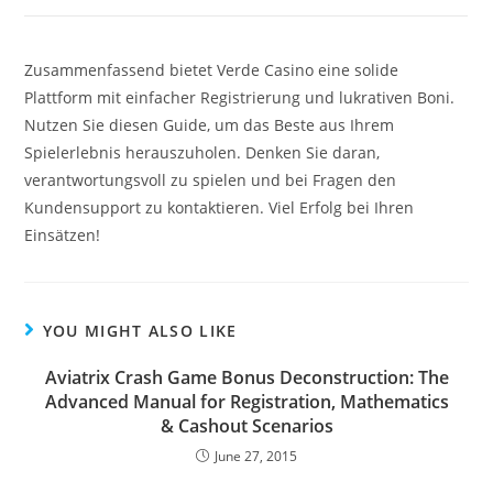
Zusammenfassend bietet Verde Casino eine solide
Plattform mit einfacher Registrierung und lukrativen Boni.
Nutzen Sie diesen Guide, um das Beste aus Ihrem
Spielerlebnis herauszuholen. Denken Sie daran,
verantwortungsvoll zu spielen und bei Fragen den
Kundensupport zu kontaktieren. Viel Erfolg bei Ihren
Einsätzen!
YOU MIGHT ALSO LIKE
Aviatrix Crash Game Bonus Deconstruction: The
Advanced Manual for Registration, Mathematics
& Cashout Scenarios
June 27, 2015