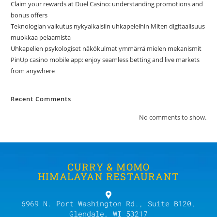
Claim your rewards at Duel Casino: understanding promotions and
bonus offers
Teknologian vaikutus nykyaikaisiin uhkapeleihin Miten digitaalisuus
muokkaa pelaamista
Uhkapelien psykologiset näkökulmat ymmärrä mielen mekanismit
PinUp casino mobile app: enjoy seamless betting and live markets
from anywhere
Recent Comments
No comments to show.
CURRY & MOMO
HIMALAYAN RESTAURANT
6969 N. Port Washington Rd., Suite B120,
Glendale, WI 53217