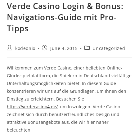
Verde Casino Login & Bonus:
Navigations-Guide mit Pro-
Tipps
kodeonix
June 4, 2015
Uncategorized
Willkommen zum Verde Casino, einer beliebten Online-
Glücksspielplattform, die Spielern in Deutschland vielfältige
Unterhaltungsmöglichkeiten bietet. In diesem Guide
konzentrieren wir uns auf die Grundlagen, um Ihnen den
Einstieg zu erleichtern. Besuchen Sie
https://verdecasino4.de/
, um loszulegen. Verde Casino
zeichnet sich durch benutzerfreundliches Design und
attraktive Bonusangebote aus, die wir hier näher
beleuchten.