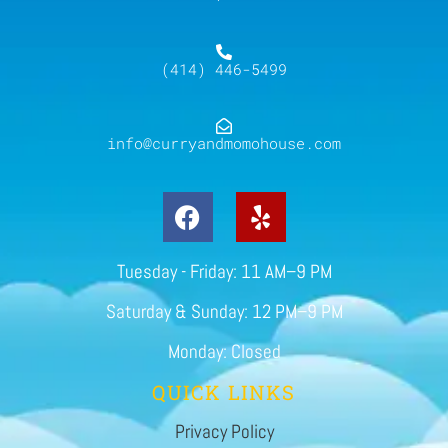
(414) 446-5499
info@curryandmomohouse.com
Tuesday - Friday: 11 AM–9 PM
Saturday & Sunday: 12 PM–9 PM
Monday: Closed
QUICK LINKS
Privacy Policy