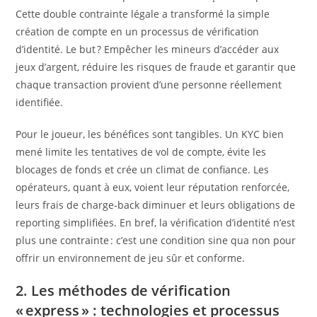
Cette double contrainte légale a transformé la simple
création de compte en un processus de vérification
d’identité. Le but ? Empêcher les mineurs d’accéder aux
jeux d’argent, réduire les risques de fraude et garantir que
chaque transaction provient d’une personne réellement
identifiée.
Pour le joueur, les bénéfices sont tangibles. Un KYC bien
mené limite les tentatives de vol de compte, évite les
blocages de fonds et crée un climat de confiance. Les
opérateurs, quant à eux, voient leur réputation renforcée,
leurs frais de charge‑back diminuer et leurs obligations de
reporting simplifiées. En bref, la vérification d’identité n’est
plus une contrainte : c’est une condition sine qua non pour
offrir un environnement de jeu sûr et conforme.
2. Les méthodes de vérification
« express » : technologies et processus