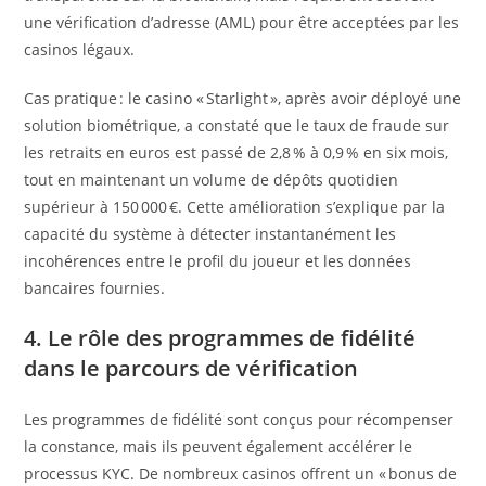
une vérification d’adresse (AML) pour être acceptées par les
casinos légaux.
Cas pratique : le casino « Starlight », après avoir déployé une
solution biométrique, a constaté que le taux de fraude sur
les retraits en euros est passé de 2,8 % à 0,9 % en six mois,
tout en maintenant un volume de dépôts quotidien
supérieur à 150 000 €. Cette amélioration s’explique par la
capacité du système à détecter instantanément les
incohérences entre le profil du joueur et les données
bancaires fournies.
4. Le rôle des programmes de fidélité
dans le parcours de vérification
Les programmes de fidélité sont conçus pour récompenser
la constance, mais ils peuvent également accélérer le
processus KYC. De nombreux casinos offrent un « bonus de