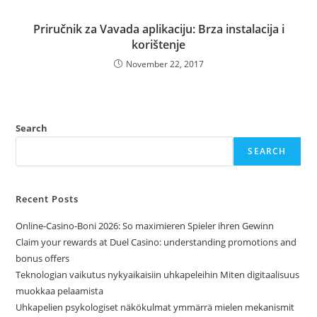
Priručnik za Vavada aplikaciju: Brza instalacija i
korištenje
November 22, 2017
Search
SEARCH
Recent Posts
Online-Casino-Boni 2026: So maximieren Spieler ihren Gewinn
Claim your rewards at Duel Casino: understanding promotions and
bonus offers
Teknologian vaikutus nykyaikaisiin uhkapeleihin Miten digitaalisuus
muokkaa pelaamista
Uhkapelien psykologiset näkökulmat ymmärrä mielen mekanismit