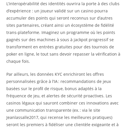
L’interopérabilité des identités ouvrira la porte à des clubs
d’expérience : un joueur validé sur un casino pourra
accumuler des points qui seront reconnus sur d’autres
sites partenaires, créant ainsi un écosystème de fidélité
trans‑plateforme. Imaginez un programme où les points
gagnés sur des machines à sous à jackpot progressif se
transforment en entrées gratuites pour des tournois de
poker en ligne, le tout sans devoir repasser la vérification à
chaque fois.
Par ailleurs, les données KYC enrichiront les offres
personnalisées grâce à l’IA : recommandations de jeux
basées sur le profil de risque, bonus adaptés à la
fréquence de jeu, et alertes de sécurité proactives. Les
casinos légaux qui sauront combiner ces innovations avec
une communication transparente (ex. : via le site
Jeanlassalle2017, qui recense les meilleures pratiques)
seront les premiers à fidéliser une clientèle exigeante et à