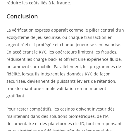
réduire les coûts liés à la fraude.
Conclusion
La vérification express apparaît comme le pilier central d’un
écosystème de jeu sécurisé, où chaque transaction en
argent réel est protégée et chaque joueur se sent valorisé.
En accélérant le KYC, les opérateurs limitent les fraudes,
réduisent les charge‑back et offrent une expérience fluide,
notamment sur mobile. Parallèlement, les programmes de
fidélité, lorsqu’ils intègrent les données KYC de façon
sécurisée, deviennent de puissants leviers de rétention,
transformant une simple validation en un moment
gratifiant.
Pour rester compétitifs, les casinos doivent investir dès
maintenant dans des solutions biométriques, de l’IA
documentaire et des plateformes d’e‑ID, tout en repensant
leurs stratégies de fidélisation afin de créer des clubs