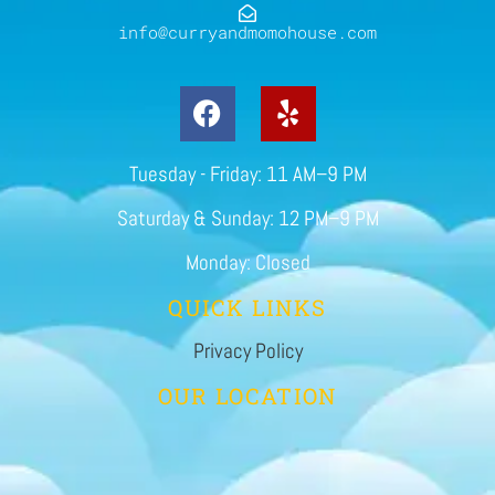
info@curryandmomohouse.com
Tuesday - Friday: 11 AM–9 PM
Saturday & Sunday: 12 PM–9 PM
Monday: Closed
QUICK LINKS
Privacy Policy
OUR LOCATION