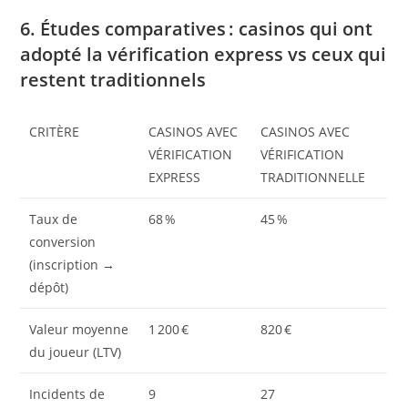
6. Études comparatives : casinos qui ont
adopté la vérification express vs ceux qui
restent traditionnels
CRITÈRE
CASINOS AVEC
CASINOS AVEC
VÉRIFICATION
VÉRIFICATION
EXPRESS
TRADITIONNELLE
Taux de
68 %
45 %
conversion
(inscription →
dépôt)
Valeur moyenne
1 200 €
820 €
du joueur (LTV)
Incidents de
9
27