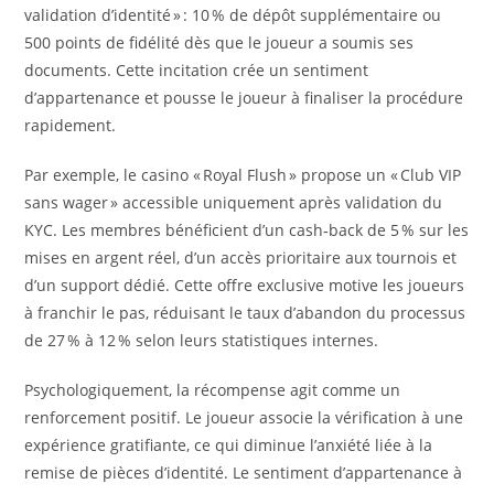
validation d’identité » : 10 % de dépôt supplémentaire ou
500 points de fidélité dès que le joueur a soumis ses
documents. Cette incitation crée un sentiment
d’appartenance et pousse le joueur à finaliser la procédure
rapidement.
Par exemple, le casino « Royal Flush » propose un « Club VIP
sans wager » accessible uniquement après validation du
KYC. Les membres bénéficient d’un cash‑back de 5 % sur les
mises en argent réel, d’un accès prioritaire aux tournois et
d’un support dédié. Cette offre exclusive motive les joueurs
à franchir le pas, réduisant le taux d’abandon du processus
de 27 % à 12 % selon leurs statistiques internes.
Psychologiquement, la récompense agit comme un
renforcement positif. Le joueur associe la vérification à une
expérience gratifiante, ce qui diminue l’anxiété liée à la
remise de pièces d’identité. Le sentiment d’appartenance à