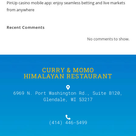
PinUp casino mobile app: enjoy seamless betting and live markets
from anywhere
Recent Comments
No comments to show.
CURRY & MOMO
HIMALAYAN RESTAURANT
6969 N. Port Washington Rd., Suite B120,
Glendale, WI 53217
(414) 446-5499