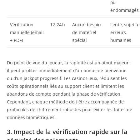
ou
endommagés
Vérification
12‑24 h
Aucun besoin
Lente, sujet à
manuelle (email
de matériel
erreurs
+ PDF)
spécial
humaines
Du point de vue du joueur, la rapidité est un atout majeur :
il peut profiter immédiatement d’un bonus de bienvenue
ou d’un jackpot progressif. Les casinos, eux, réduisent les
coûts opérationnels liés au support client et limitent les
abandons de compte pendant la phase de vérification.
Cependant, chaque méthode doit être accompagnée de
protocoles de chiffrement robustes pour éviter les fuites de
données biométriques.
3. Impact de la vérification rapide sur la