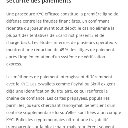
sécurité des paiements
Une procédure KYC efficace constitue la première ligne de
défense contre les fraudes financières. En confirmant
l’identité du joueur avant tout dépôt, le casino élimine la
plupart des tentatives de « card‑not‑present » et de
charge‑back. Les études internes de plusieurs opérateurs
montrent une réduction de 45 % des litiges de paiement
après l’implémentation d’un système de vérification
express.
Les méthodes de paiement interagissent différemment
avec le KYC. Les e‑wallets comme PayPal ou Skrill exigent
déjà une identification du titulaire, ce qui renforce la
chaîne de confiance. Les cartes prépayées, populaires
parmi les joueurs cherchant l’anonymat, bénéficient d’un
contrôle supplémentaire lorsqu’elles sont liées à un compte
KYC. Enfin, les cryptomonnaies offrent une traçabilité
transparente sur la blockchain, mais requièrent souvent