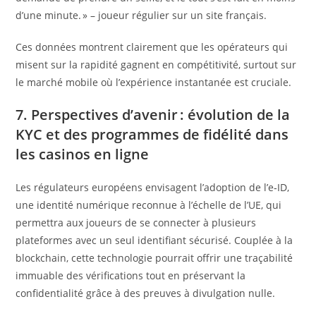
d’une minute. » – joueur régulier sur un site français.
Ces données montrent clairement que les opérateurs qui
misent sur la rapidité gagnent en compétitivité, surtout sur
le marché mobile où l’expérience instantanée est cruciale.
7. Perspectives d’avenir : évolution de la
KYC et des programmes de fidélité dans
les casinos en ligne
Les régulateurs européens envisagent l’adoption de l’e‑ID,
une identité numérique reconnue à l’échelle de l’UE, qui
permettra aux joueurs de se connecter à plusieurs
plateformes avec un seul identifiant sécurisé. Couplée à la
blockchain, cette technologie pourrait offrir une traçabilité
immuable des vérifications tout en préservant la
confidentialité grâce à des preuves à divulgation nulle.