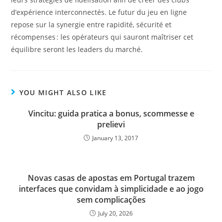
d’expérience interconnectés. Le futur du jeu en ligne
repose sur la synergie entre rapidité, sécurité et
récompenses : les opérateurs qui sauront maîtriser cet
équilibre seront les leaders du marché.
YOU MIGHT ALSO LIKE
Vincitu: guida pratica a bonus, scommesse e
prelievi
January 13, 2017
Novas casas de apostas em Portugal trazem
interfaces que convidam à simplicidade e ao jogo
sem complicações
July 20, 2026