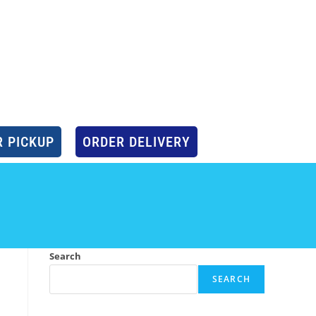
 PICKUP
ORDER DELIVERY
Search
SEARCH