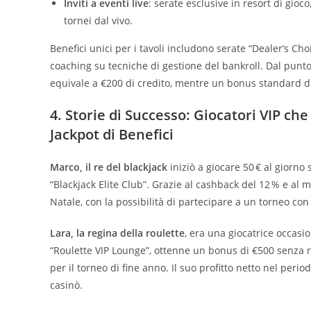
Inviti a eventi live
: serate esclusive in resort di gioc
tornei dal vivo.
Benefici unici per i tavoli includono serate “Dealer’s Choi
coaching su tecniche di gestione del bankroll. Dal punt
equivale a €200 di credito, mentre un bonus standard di 
4. Storie di Successo: Giocatori VIP ch
Jackpot di Benefici
Marco, il re del blackjack
iniziò a giocare 50 € al giorno 
“Blackjack Elite Club”. Grazie al cashback del 12 % e al 
Natale, con la possibilità di partecipare a un torneo co
Lara, la regina della roulette
, era una giocatrice occasio
“Roulette VIP Lounge”, ottenne un bonus di €500 senza ro
per il torneo di fine anno. Il suo profitto netto nel perio
casinò.