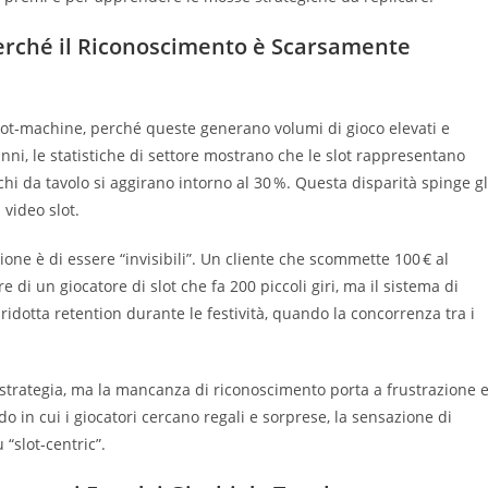
: Perché il Riconoscimento è Scarsamente
slot‑machine, perché queste generano volumi di gioco elevati e
nni, le statistiche di settore mostrano che le slot rappresentano
ochi da tavolo si aggirano intorno al 30 %. Questa disparità spinge gl
video slot.
zione è di essere “invisibili”. Un cliente che scommette 100 € al
di un giocatore di slot che fa 200 piccoli giri, ma il sistema di
 ridotta retention durante le festività, quando la concorrenza tra i
di strategia, ma la mancanza di riconoscimento porta a frustrazione 
 in cui i giocatori cercano regali e sorprese, la sensazione di
“slot‑centric”.