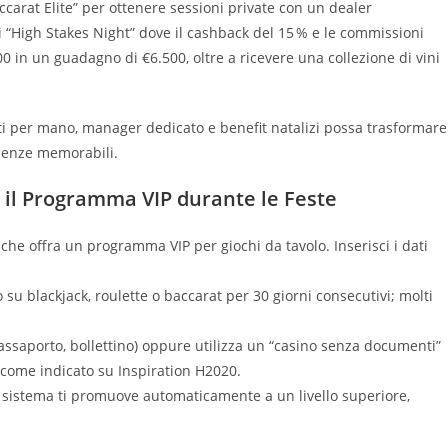
ccarat Elite” per ottenere sessioni private con un dealer
di “High Stakes Night” dove il cashback del 15 % e le commissioni
0 in un guadagno di €6.500, oltre a ricevere una collezione di vini
i per mano, manager dedicato e benefit natalizi possa trasformare
ienze memorabili.
o il Programma VIP durante le Feste
he offra un programma VIP per giochi da tavolo. Inserisci i dati
su blackjack, roulette o baccarat per 30 giorni consecutivi; molti
passaporto, bollettino) oppure utilizza un “casino senza documenti”
 come indicato su Inspiration H2020.
il sistema ti promuove automaticamente a un livello superiore,