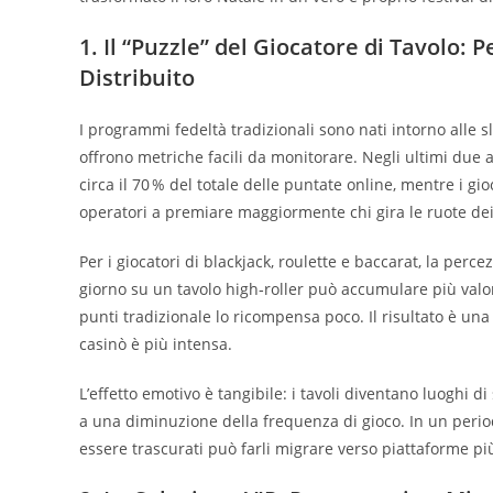
1. Il “Puzzle” del Giocatore di Tavolo
Distribuito
I programmi fedeltà tradizionali sono nati intorno alle 
offrono metriche facili da monitorare. Negli ultimi due a
circa il 70 % del totale delle puntate online, mentre i gi
operatori a premiare maggiormente chi gira le ruote dei 
Per i giocatori di blackjack, roulette e baccarat, la perce
giorno su un tavolo high‑roller può accumulare più valore 
punti tradizionale lo ricompensa poco. Il risultato è una
casinò è più intensa.
L’effetto emotivo è tangibile: i tavoli diventano luoghi 
a una diminuzione della frequenza di gioco. In un periodo
essere trascurati può farli migrare verso piattaforme più 