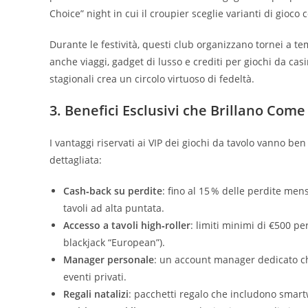
Choice” night in cui il croupier sceglie varianti di gioco
Durante le festività, questi club organizzano tornei a t
anche viaggi, gadget di lusso e crediti per giochi da c
stagionali crea un circolo virtuoso di fedeltà.
3. Benefici Esclusivi che Brillano Come 
I vantaggi riservati ai VIP dei giochi da tavolo vanno b
dettagliata:
Cash‑back su perdite
: fino al 15 % delle perdite mensi
tavoli ad alta puntata.
Accesso a tavoli high‑roller
: limiti minimi di €500 pe
blackjack “European”).
Manager personale
: un account manager dedicato che
eventi privati.
Regali natalizi
: pacchetti regalo che includono smartw