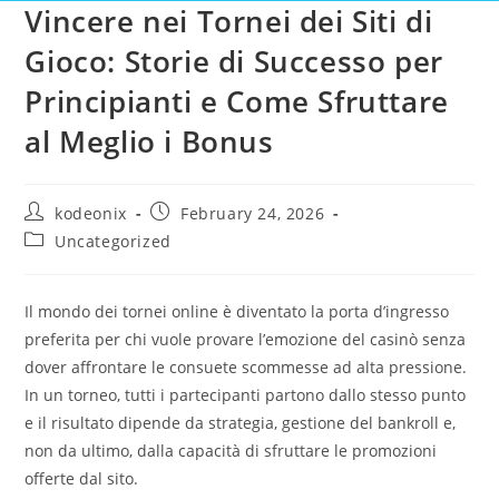
Vincere nei Tornei dei Siti di
Gioco: Storie di Successo per
Principianti e Come Sfruttare
al Meglio i Bonus
kodeonix
February 24, 2026
Uncategorized
Il mondo dei tornei online è diventato la porta d’ingresso
preferita per chi vuole provare l’emozione del casinò senza
dover affrontare le consuete scommesse ad alta pressione.
In un torneo, tutti i partecipanti partono dallo stesso punto
e il risultato dipende da strategia, gestione del bankroll e,
non da ultimo, dalla capacità di sfruttare le promozioni
offerte dal sito.