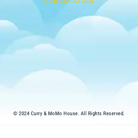
OUR LOCATION
© 2024 Curry & MoMo House. All Rights Reserved.