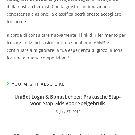
della nostra checklist. Con la giusta combinazione di
conoscenza e azione, la classifica potrà presto accogliere il
tuo nome.
Ricorda di consultare nuovamente il link di riferimento per
trovare i migliori casinò internazionali non AAMS e
continuare a migliorare la tua esperienza di gioco. Buona
fortuna e buona competizione!
YOU MIGHT ALSO LIKE
UniBet Login & Bonusbeheer: Praktische Stap-
voor-Stap Gids voor Spelgebruik
July 27, 2015