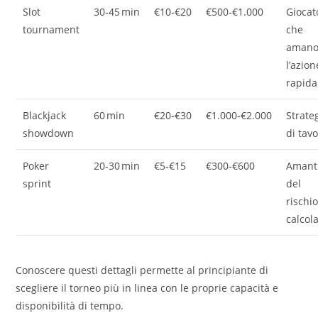
Slot
30‑45 min
€10‑€20
€500‑€1.000
Giocat
tournament
che
aman
l’azion
rapida
Blackjack
60 min
€20‑€30
€1.000‑€2.000
Strate
showdown
di tavo
Poker
20‑30 min
€5‑€15
€300‑€600
Amant
sprint
del
rischi
calcol
Conoscere questi dettagli permette al principiante di
scegliere il torneo più in linea con le proprie capacità e
disponibilità di tempo.