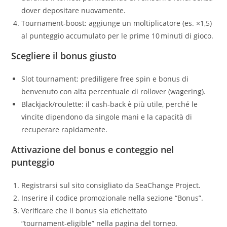
dover depositare nuovamente.
Tournament‑boost: aggiunge un moltiplicatore (es. ×1,5)
al punteggio accumulato per le prime 10 minuti di gioco.
Scegliere il bonus giusto
Slot tournament: prediligere free spin e bonus di
benvenuto con alta percentuale di rollover (wagering).
Blackjack/roulette: il cash‑back è più utile, perché le
vincite dipendono da singole mani e la capacità di
recuperare rapidamente.
Attivazione del bonus e conteggio nel
punteggio
Registrarsi sul sito consigliato da SeaChange Project.
Inserire il codice promozionale nella sezione “Bonus”.
Verificare che il bonus sia etichettato
“tournament‑eligible” nella pagina del torneo.