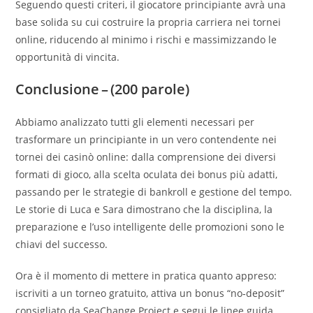
Seguendo questi criteri, il giocatore principiante avrà una
base solida su cui costruire la propria carriera nei tornei
online, riducendo al minimo i rischi e massimizzando le
opportunità di vincita.
Conclusione – (200 parole)
Abbiamo analizzato tutti gli elementi necessari per
trasformare un principiante in un vero contendente nei
tornei dei casinò online: dalla comprensione dei diversi
formati di gioco, alla scelta oculata dei bonus più adatti,
passando per le strategie di bankroll e gestione del tempo.
Le storie di Luca e Sara dimostrano che la disciplina, la
preparazione e l’uso intelligente delle promozioni sono le
chiavi del successo.
Ora è il momento di mettere in pratica quanto appreso:
iscriviti a un torneo gratuito, attiva un bonus “no‑deposit”
consigliato da SeaChange Project e segui le linee guida