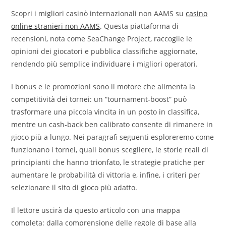
Scopri i migliori casinò internazionali non AAMS su
casino
online stranieri non AAMS
. Questa piattaforma di
recensioni, nota come SeaChange Project, raccoglie le
opinioni dei giocatori e pubblica classifiche aggiornate,
rendendo più semplice individuare i migliori operatori.
I bonus e le promozioni sono il motore che alimenta la
competitività dei tornei: un “tournament‑boost” può
trasformare una piccola vincita in un posto in classifica,
mentre un cash‑back ben calibrato consente di rimanere in
gioco più a lungo. Nei paragrafi seguenti esploreremo come
funzionano i tornei, quali bonus scegliere, le storie reali di
principianti che hanno trionfato, le strategie pratiche per
aumentare le probabilità di vittoria e, infine, i criteri per
selezionare il sito di gioco più adatto.
Il lettore uscirà da questo articolo con una mappa
completa: dalla comprensione delle regole di base alla