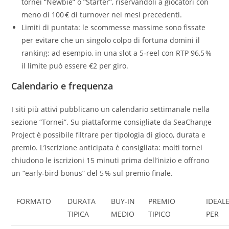
tornei “Newbie” o “Starter”, riservandoli a giocatori con
meno di 100 € di turnover nei mesi precedenti.
Limiti di puntata: le scommesse massime sono fissate
per evitare che un singolo colpo di fortuna domini il
ranking; ad esempio, in una slot a 5‑reel con RTP 96,5 %
il limite può essere €2 per giro.
Calendario e frequenza
I siti più attivi pubblicano un calendario settimanale nella
sezione “Tornei”. Su piattaforme consigliate da SeaChange
Project è possibile filtrare per tipologia di gioco, durata e
premio. L’iscrizione anticipata è consigliata: molti tornei
chiudono le iscrizioni 15 minuti prima dell’inizio e offrono
un “early‑bird bonus” del 5 % sul premio finale.
FORMATO
DURATA
BUY‑IN
PREMIO
IDEAL
TIPICA
MEDIO
TIPICO
PER