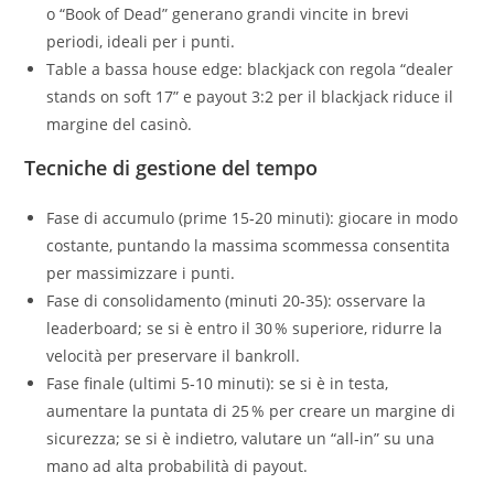
o “Book of Dead” generano grandi vincite in brevi
periodi, ideali per i punti.
Table a bassa house edge: blackjack con regola “dealer
stands on soft 17” e payout 3:2 per il blackjack riduce il
margine del casinò.
Tecniche di gestione del tempo
Fase di accumulo (prime 15‑20 minuti): giocare in modo
costante, puntando la massima scommessa consentita
per massimizzare i punti.
Fase di consolidamento (minuti 20‑35): osservare la
leaderboard; se si è entro il 30 % superiore, ridurre la
velocità per preservare il bankroll.
Fase finale (ultimi 5‑10 minuti): se si è in testa,
aumentare la puntata di 25 % per creare un margine di
sicurezza; se si è indietro, valutare un “all‑in” su una
mano ad alta probabilità di payout.