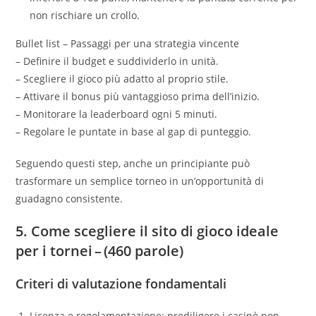
non rischiare un crollo.
Bullet list – Passaggi per una strategia vincente
– Definire il budget e suddividerlo in unità.
– Scegliere il gioco più adatto al proprio stile.
– Attivare il bonus più vantaggioso prima dell’inizio.
– Monitorare la leaderboard ogni 5 minuti.
– Regolare le puntate in base al gap di punteggio.
Seguendo questi step, anche un principiante può
trasformare un semplice torneo in un’opportunità di
guadagno consistente.
5. Come scegliere il sito di gioco ideale
per i tornei – (460 parole)
Criteri di valutazione fondamentali
Licenza e regolamentazione: prediligere i casinò non