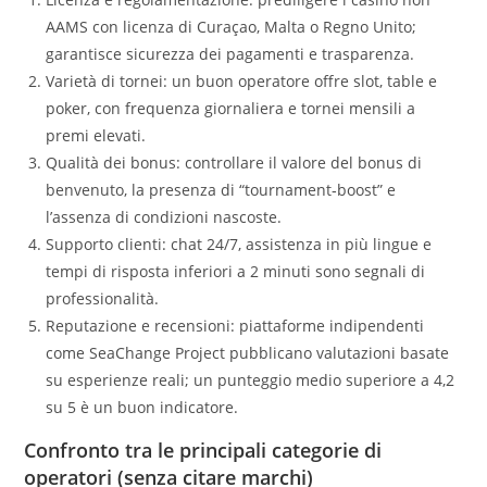
AAMS con licenza di Curaçao, Malta o Regno Unito;
garantisce sicurezza dei pagamenti e trasparenza.
Varietà di tornei: un buon operatore offre slot, table e
poker, con frequenza giornaliera e tornei mensili a
premi elevati.
Qualità dei bonus: controllare il valore del bonus di
benvenuto, la presenza di “tournament‑boost” e
l’assenza di condizioni nascoste.
Supporto clienti: chat 24/7, assistenza in più lingue e
tempi di risposta inferiori a 2 minuti sono segnali di
professionalità.
Reputazione e recensioni: piattaforme indipendenti
come SeaChange Project pubblicano valutazioni basate
su esperienze reali; un punteggio medio superiore a 4,2
su 5 è un buon indicatore.
Confronto tra le principali categorie di
operatori (senza citare marchi)