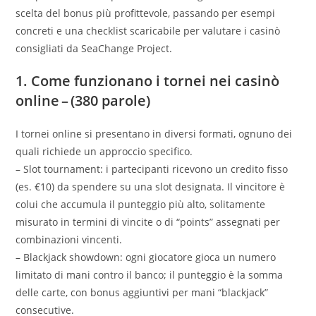
scelta del bonus più profittevole, passando per esempi
concreti e una checklist scaricabile per valutare i casinò
consigliati da SeaChange Project.
1. Come funzionano i tornei nei casinò
online – (380 parole)
I tornei online si presentano in diversi formati, ognuno dei
quali richiede un approccio specifico.
– Slot tournament: i partecipanti ricevono un credito fisso
(es. €10) da spendere su una slot designata. Il vincitore è
colui che accumula il punteggio più alto, solitamente
misurato in termini di vincite o di “points” assegnati per
combinazioni vincenti.
– Blackjack showdown: ogni giocatore gioca un numero
limitato di mani contro il banco; il punteggio è la somma
delle carte, con bonus aggiuntivi per mani “blackjack”
consecutive.