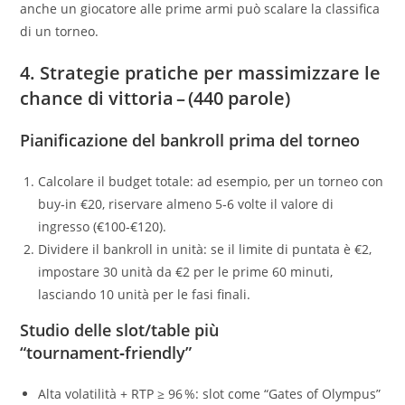
anche un giocatore alle prime armi può scalare la classifica
di un torneo.
4. Strategie pratiche per massimizzare le
chance di vittoria – (440 parole)
Pianificazione del bankroll prima del torneo
Calcolare il budget totale: ad esempio, per un torneo con
buy‑in €20, riservare almeno 5‑6 volte il valore di
ingresso (€100‑€120).
Dividere il bankroll in unità: se il limite di puntata è €2,
impostare 30 unità da €2 per le prime 60 minuti,
lasciando 10 unità per le fasi finali.
Studio delle slot/table più
“tournament‑friendly”
Alta volatilità + RTP ≥ 96 %: slot come “Gates of Olympus”