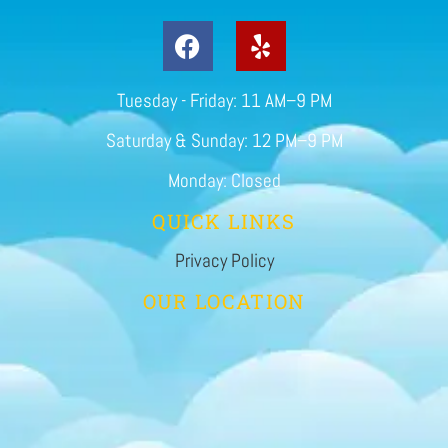
Tuesday - Friday: 11 AM–9 PM
Saturday & Sunday: 12 PM–9 PM
Monday: Closed
QUICK LINKS
Privacy Policy
OUR LOCATION