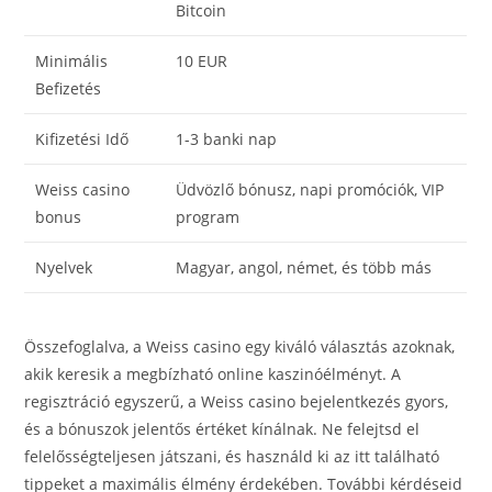
Bitcoin
Minimális
10 EUR
Befizetés
Kifizetési Idő
1-3 banki nap
Weiss casino
Üdvözlő bónusz, napi promóciók, VIP
bonus
program
Nyelvek
Magyar, angol, német, és több más
Összefoglalva, a Weiss casino egy kiváló választás azoknak,
akik keresik a megbízható online kaszinóélményt. A
regisztráció egyszerű, a Weiss casino bejelentkezés gyors,
és a bónuszok jelentős értéket kínálnak. Ne felejtsd el
felelősségteljesen játszani, és használd ki az itt található
tippeket a maximális élmény érdekében. További kérdéseid