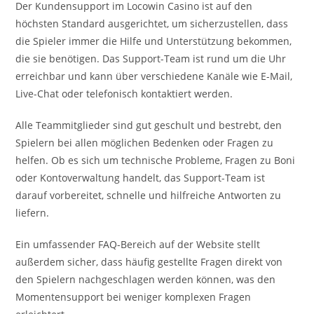
Der Kundensupport im Locowin Casino ist auf den
höchsten Standard ausgerichtet, um sicherzustellen, dass
die Spieler immer die Hilfe und Unterstützung bekommen,
die sie benötigen. Das Support-Team ist rund um die Uhr
erreichbar und kann über verschiedene Kanäle wie E-Mail,
Live-Chat oder telefonisch kontaktiert werden.
Alle Teammitglieder sind gut geschult und bestrebt, den
Spielern bei allen möglichen Bedenken oder Fragen zu
helfen. Ob es sich um technische Probleme, Fragen zu Boni
oder Kontoverwaltung handelt, das Support-Team ist
darauf vorbereitet, schnelle und hilfreiche Antworten zu
liefern.
Ein umfassender FAQ-Bereich auf der Website stellt
außerdem sicher, dass häufig gestellte Fragen direkt von
den Spielern nachgeschlagen werden können, was den
Momentensupport bei weniger komplexen Fragen