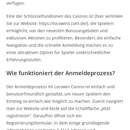
verfügen.
Eine der Schlüsselfunktionen des Casinos ist [hier verlinken
Sie zur Website: https://locowins.com.de/], die Spielern
ermöglicht, von den neuesten Bonusangeboten und
exklusiven Aktionen zu profitieren. Besonders die einfache
Navigation und die schnelle Anmeldung machen es zu
einer attraktiven Option für Spieler unterschiedlicher
Erfahrungsstufen.
Wie funktioniert der Anmeldeprozess?
Der Anmeldeprozess im Locowin Casino ist einfach und
benutzerfreundlich gestaltet, um neuen Spielern den
Einstieg so einfach wie möglich zu machen. Zuerst navigiert
man zur Website und klickt auf die Schaltfläche „Jetzt
registrieren“. Daraufhin öffnet sich ein
Registrierungsformular, in dem einige grundlegende