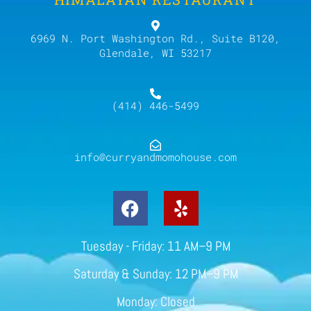
6969 N. Port Washington Rd., Suite B120,
Glendale, WI 53217
(414) 446-5499
info@curryandmomohouse.com
Tuesday - Friday: 11 AM–9 PM
Saturday & Sunday: 12 PM–9 PM
Monday: Closed