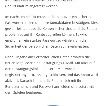
Informationen wie Name, E-Mail-Adresse und
Geburtsdatum abgefragt werden.
Im nächsten Schritt müssen die Benutzer ein sicheres
Passwort erstellen und ihre Kontaktdaten bestätigen. Dies
gewährleistet, dass die Konten sicher sind und die Spieler
problemlos auf ihr Konto zugreifen können. Es wird
empfohlen, ein starkes Passwort zu wählen, um die
Sicherheit der persönlichen Daten zu gewährleisten.
Nach Eingabe aller erforderlichen Daten erhalten die
neuen Mitglieder eine Bestätigungs-E-Mail. Mit Klick auf
den Bestätigungslink in dieser E-Mail wird der
Registrierungsprozess abgeschlossen, und das Konto wird
aktiviert. Danach können die Spieler sich mit ihrem
Benutzernamen und Passwort anmelden und sofort mit
dem Spielen beginnen.