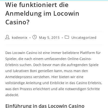
Wie funktioniert die
Anmeldung im Locowin
Casino?
kodeonix
May 5, 2015
Uncategorized
Das Locowin Casino ist eine immer beliebtere Plattform für
Spieler, die nach einem umfassenden Online-Casino-
Erlebnis suchen. Doch bevor man die aufregenden Spiele
und lukrativen Boni genießen kann, muss man den
Anmeldeprozess verstehen. Hier bieten wir eine
vollständige Anleitung und Einblicke in das Casino Erlebnis,
was den Prozess erleichtert und alle notwendigen Schritte
abdeckt.
Einführung in das Locowin Casino