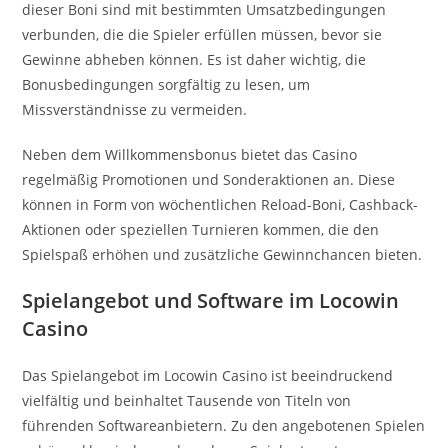
dieser Boni sind mit bestimmten Umsatzbedingungen
verbunden, die die Spieler erfüllen müssen, bevor sie
Gewinne abheben können. Es ist daher wichtig, die
Bonusbedingungen sorgfältig zu lesen, um
Missverständnisse zu vermeiden.
Neben dem Willkommensbonus bietet das Casino
regelmäßig Promotionen und Sonderaktionen an. Diese
können in Form von wöchentlichen Reload-Boni, Cashback-
Aktionen oder speziellen Turnieren kommen, die den
Spielspaß erhöhen und zusätzliche Gewinnchancen bieten.
Spielangebot und Software im Locowin
Casino
Das Spielangebot im Locowin Casino ist beeindruckend
vielfältig und beinhaltet Tausende von Titeln von
führenden Softwareanbietern. Zu den angebotenen Spielen