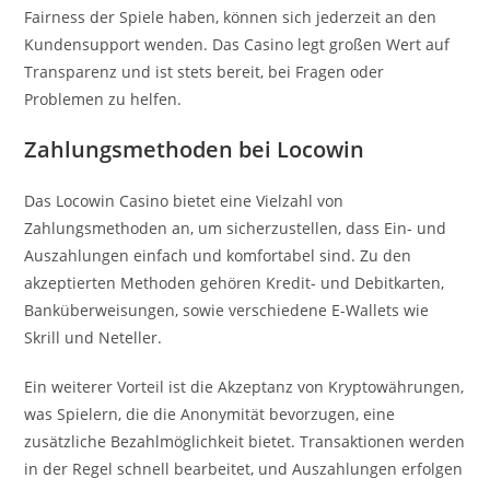
Fairness der Spiele haben, können sich jederzeit an den
Kundensupport wenden. Das Casino legt großen Wert auf
Transparenz und ist stets bereit, bei Fragen oder
Problemen zu helfen.
Zahlungsmethoden bei Locowin
Das Locowin Casino bietet eine Vielzahl von
Zahlungsmethoden an, um sicherzustellen, dass Ein- und
Auszahlungen einfach und komfortabel sind. Zu den
akzeptierten Methoden gehören Kredit- und Debitkarten,
Banküberweisungen, sowie verschiedene E-Wallets wie
Skrill und Neteller.
Ein weiterer Vorteil ist die Akzeptanz von Kryptowährungen,
was Spielern, die die Anonymität bevorzugen, eine
zusätzliche Bezahlmöglichkeit bietet. Transaktionen werden
in der Regel schnell bearbeitet, und Auszahlungen erfolgen