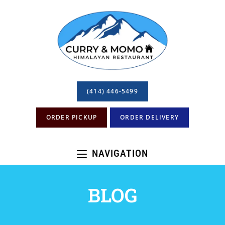
(414) 446-5499
ORDER PICKUP
ORDER DELIVERY
NAVIGATION
BLOG