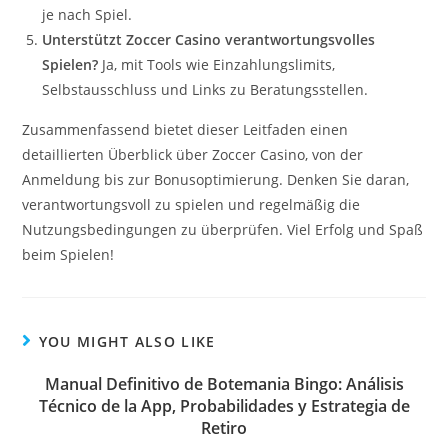
je nach Spiel.
Unterstützt Zoccer Casino verantwortungsvolles
Spielen?
Ja, mit Tools wie Einzahlungslimits,
Selbstausschluss und Links zu Beratungsstellen.
Zusammenfassend bietet dieser Leitfaden einen
detaillierten Überblick über Zoccer Casino, von der
Anmeldung bis zur Bonusoptimierung. Denken Sie daran,
verantwortungsvoll zu spielen und regelmäßig die
Nutzungsbedingungen zu überprüfen. Viel Erfolg und Spaß
beim Spielen!
YOU MIGHT ALSO LIKE
Manual Definitivo de Botemania Bingo: Análisis
Técnico de la App, Probabilidades y Estrategia de
Retiro