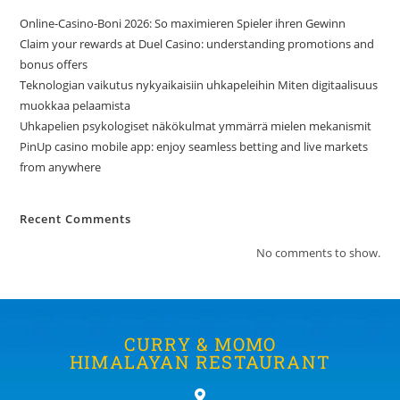
Online-Casino-Boni 2026: So maximieren Spieler ihren Gewinn
Claim your rewards at Duel Casino: understanding promotions and
bonus offers
Teknologian vaikutus nykyaikaisiin uhkapeleihin Miten digitaalisuus
muokkaa pelaamista
Uhkapelien psykologiset näkökulmat ymmärrä mielen mekanismit
PinUp casino mobile app: enjoy seamless betting and live markets
from anywhere
Recent Comments
No comments to show.
CURRY & MOMO
HIMALAYAN RESTAURANT