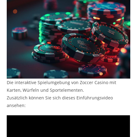
Die interaktive Spielumgebung von Zoccer Casino mit
Karten, Würfeln und Sportelementen.
Zusätzlich können Sie sich dieses Einführungsvideo
ansehen: