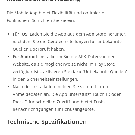
Die Mobile App bietet Flexibilität und optimierte
Funktionen. So richten Sie sie ein:
Für iOS:
Laden Sie die App aus dem App Store herunter,
nachdem Sie die Geräteeinstellungen für unbekannte
Quellen überprüft haben.
Für Android:
Installieren Sie die APK-Datei von der
Website, da sie möglicherweise nicht im Play Store
verfügbar ist – aktivieren Sie dazu “Unbekannte Quellen”
in den Sicherheitseinstellungen.
Nach der Installation melden Sie sich mit Ihren
Anmeldedaten an. Die App unterstützt Touch-ID oder
Face-ID für schnellen Zugriff und bietet Push-
Benachrichtigungen für Bonusangebote.
Technische Spezifikationen