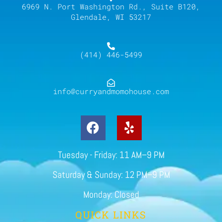
6969 N. Port Washington Rd., Suite B120,
Glendale, WI 53217
(414) 446-5499
info@curryandmomohouse.com
Tuesday - Friday: 11 AM–9 PM
Saturday & Sunday: 12 PM–9 PM
Monday: Closed
QUICK LINKS