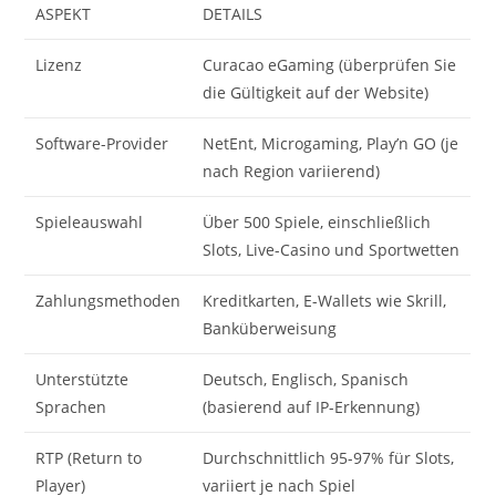
ASPEKT
DETAILS
Lizenz
Curacao eGaming (überprüfen Sie
die Gültigkeit auf der Website)
Software-Provider
NetEnt, Microgaming, Play’n GO (je
nach Region variierend)
Spieleauswahl
Über 500 Spiele, einschließlich
Slots, Live-Casino und Sportwetten
Zahlungsmethoden
Kreditkarten, E-Wallets wie Skrill,
Banküberweisung
Unterstützte
Deutsch, Englisch, Spanisch
Sprachen
(basierend auf IP-Erkennung)
RTP (Return to
Durchschnittlich 95-97% für Slots,
Player)
variiert je nach Spiel