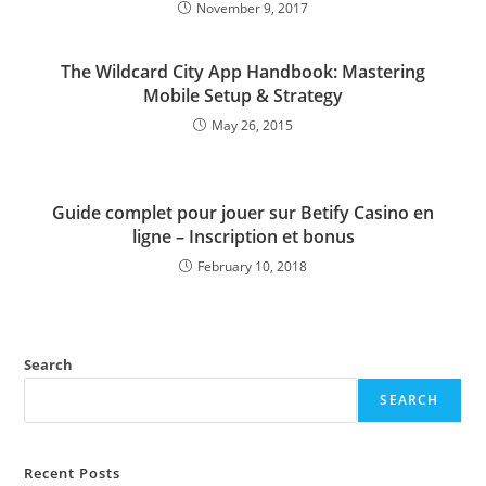
November 9, 2017
The Wildcard City App Handbook: Mastering
Mobile Setup & Strategy
May 26, 2015
Guide complet pour jouer sur Betify Casino en
ligne – Inscription et bonus
February 10, 2018
Search
SEARCH
Recent Posts