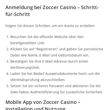
Anmeldung bei Zoccer Casino – Schritt-
für-Schritt
Folgen Sie diesen Schritten, um ein Konto zu erstellen:
Besuchen Sie die offizielle Website über den
bereitgestellten Link.
Klicken Sie auf “Registrieren” und geben Sie persönliche
Daten wie Name, E-Mail und Geburtsdatum ein.
Bestätigen Sie Ihre E-Mail-Adresse durch einen
Verifizierungslink.
Laden Sie bei Bedarf Ausweisdokumente hoch, um die
Identitätsprüfung abzuschließen.
Setzen Sie ein sicheres Passwort und aktivieren Sie die
Zwei-Faktor-Authentifizierung für zusätzliche Sicherheit.
Mobile App von Zoccer Casino –
Installation und Nutzung