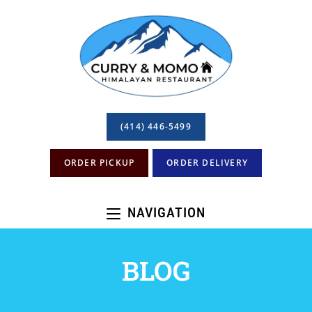
(414) 446-5499
ORDER PICKUP
ORDER DELIVERY
NAVIGATION
BLOG