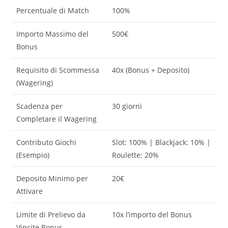
Percentuale di Match
100%
Importo Massimo del
500€
Bonus
Requisito di Scommessa
40x (Bonus + Deposito)
(Wagering)
Scadenza per
30 giorni
Completare il Wagering
Contributo Giochi
Slot: 100% | Blackjack: 10% |
(Esempio)
Roulette: 20%
Deposito Minimo per
20€
Attivare
Limite di Prelievo da
10x l’importo del Bonus
Vincite Bonus