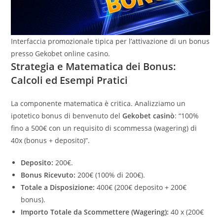
Interfaccia promozionale tipica per l’attivazione di un bonus
presso Gekobet online casino.
Strategia e Matematica dei Bonus:
Calcoli ed Esempi Pratici
La componente matematica è critica. Analizziamo un
ipotetico bonus di benvenuto del
Gekobet casinò
: “100%
fino a 500€ con un requisito di scommessa (wagering) di
40x (bonus + deposito)”.
Deposito:
200€.
Bonus Ricevuto:
200€ (100% di 200€).
Totale a Disposizione:
400€ (200€ deposito + 200€
bonus).
Importo Totale da Scommettere (Wagering):
40 x (200€