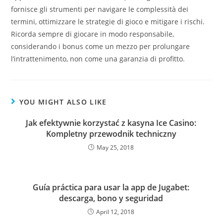
fornisce gli strumenti per navigare le complessità dei
termini, ottimizzare le strategie di gioco e mitigare i rischi.
Ricorda sempre di giocare in modo responsabile,
considerando i bonus come un mezzo per prolungare
l’intrattenimento, non come una garanzia di profitto.
YOU MIGHT ALSO LIKE
Jak efektywnie korzystać z kasyna Ice Casino:
Kompletny przewodnik techniczny
May 25, 2018
Guía práctica para usar la app de Jugabet:
descarga, bono y seguridad
April 12, 2018