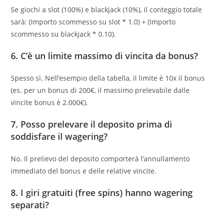
Se giochi a slot (100%) e blackjack (10%), il conteggio totale
sarà: (Importo scommesso su slot * 1.0) + (Importo
scommesso su blackjack * 0.10).
6. C’è un limite massimo di vincita da bonus?
Spesso sì. Nell’esempio della tabella, il limite è 10x il bonus
(es. per un bonus di 200€, il massimo prelevabile dalle
vincite bonus è 2.000€).
7. Posso prelevare il deposito prima di
soddisfare il wagering?
No. Il prelievo del deposito comporterà l’annullamento
immediato del bonus e delle relative vincite.
8. I giri gratuiti (free spins) hanno wagering
separati?