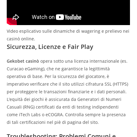
Video esplicativo sulle dinamiche di wagering e prelievo nei
casinò online.
Sicurezza, Licenze e Fair Play
Gekobet casinò
opera sotto una licenza internazionale (es.
Curacao eGaming), che ne garantisce la legittimità
operativa di base. Per la sicurezza del giocatore, è
imperativo verificare che il sito utilizzi cifratura SSL (HTTPS)
per proteggere le transazioni finanziarie e i dati personali.
L’equità dei giochi è assicurata da Generatori di Numeri
Casuali (RNG) certificati da enti di testing indipendenti
come iTech Labs o eCOGRA. Controlla sempre la presenza
di tali certificazioni nel piè di pagina del sito.
Troubleshooting: Problemi Comuni e