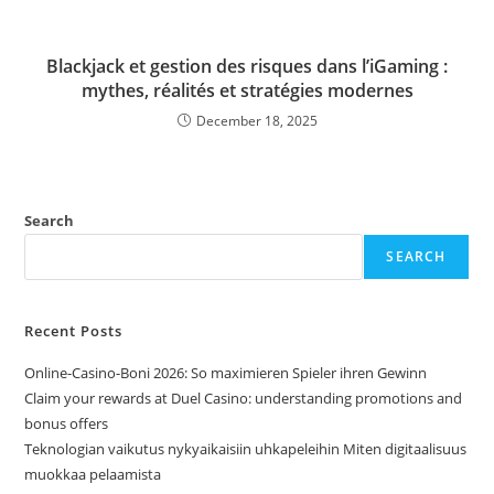
Blackjack et gestion des risques dans l’iGaming :
mythes, réalités et stratégies modernes
December 18, 2025
Search
SEARCH
Recent Posts
Online-Casino-Boni 2026: So maximieren Spieler ihren Gewinn
Claim your rewards at Duel Casino: understanding promotions and
bonus offers
Teknologian vaikutus nykyaikaisiin uhkapeleihin Miten digitaalisuus
muokkaa pelaamista