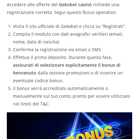
Accedere alle offerte del
Gekobet casinò
richiede una
registrazione corretta. Segui questo flusso operativo:
Visita il sito ufficiale di Gekobet e clicca su “Registrati”.
Compila il modulo con dati anagrafici veritieri (email,
nome, data di nascita).
Conferma la registrazione via email o SMS.
Effettua il primo deposito. Durante questa fase,
assicurati di selezionare esplicitamente il bonus di
benvenuto
dalla sezione promozioni o di inserire un
eventuale codice bonus.
Il bonus verrà accreditato automaticamente o
manualmente sul tuo conto, pronto per essere utilizzato
nei limiti dei T&C.