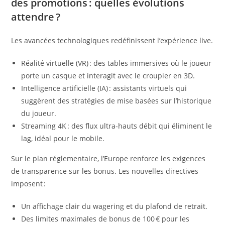
des promotions : quelles évolutions
attendre ?
Les avancées technologiques redéfinissent l’expérience live.
Réalité virtuelle (VR) : des tables immersives où le joueur
porte un casque et interagit avec le croupier en 3D.
Intelligence artificielle (IA) : assistants virtuels qui
suggèrent des stratégies de mise basées sur l’historique
du joueur.
Streaming 4K : des flux ultra‑hauts débit qui éliminent le
lag, idéal pour le mobile.
Sur le plan réglementaire, l’Europe renforce les exigences
de transparence sur les bonus. Les nouvelles directives
imposent :
Un affichage clair du wagering et du plafond de retrait.
Des limites maximales de bonus de 100 € pour les