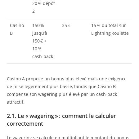
20 % dépôt
2
Casino
150 %
35 ×
15 % du total sur
B
jusqu’à
Lightning Roulette
150 € +
10 %
cash‑back
Casino A propose un bonus plus élevé mais une exigence
de mise légèrement plus basse, tandis que Casino B
compense son wagering plus élevé par un cash‑back
attractif.
2.1. Le « wagering » : comment le calculer
correctement
Le wagering se calcule en multipliant le montant du bonus