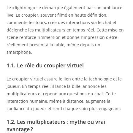
Le « lightning » se démarque également par son ambiance
live. Le croupier, souvent filmé en haute définition,
commente les tours, crée des interactions via le chat et
déclenche les multiplicateurs en temps réel. Cette mise en
scène renforce l’immersion et donne l’impression d’être
réellement présent à la table, même depuis un
smartphone.
1.1. Le rôle du croupier virtuel
Le croupier virtuel assure le lien entre la technologie et le
joueur. En temps réel, il lance la bille, annonce les
multiplicateurs et répond aux questions du chat. Cette
interaction humaine, même à distance, augmente la
confiance du joueur et rend chaque spin plus engageant.
1.2. Les multiplicateurs : mythe ou vrai
avantage ?