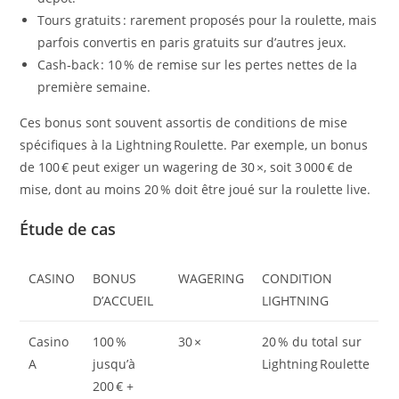
Tours gratuits : rarement proposés pour la roulette, mais
parfois convertis en paris gratuits sur d’autres jeux.
Cash‑back : 10 % de remise sur les pertes nettes de la
première semaine.
Ces bonus sont souvent assortis de conditions de mise
spécifiques à la Lightning Roulette. Par exemple, un bonus
de 100 € peut exiger un wagering de 30 ×, soit 3 000 € de
mise, dont au moins 20 % doit être joué sur la roulette live.
Étude de cas
CASINO
BONUS
WAGERING
CONDITION
D’ACCUEIL
LIGHTNING
Casino
100 %
30 ×
20 % du total sur
A
jusqu’à
Lightning Roulette
200 € +