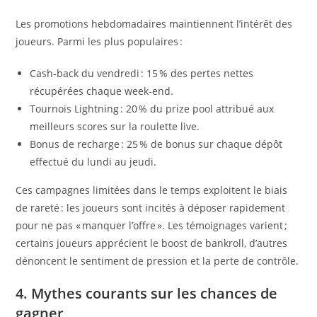
Les promotions hebdomadaires maintiennent l’intérêt des
joueurs. Parmi les plus populaires :
Cash‑back du vendredi : 15 % des pertes nettes
récupérées chaque week‑end.
Tournois Lightning : 20 % du prize pool attribué aux
meilleurs scores sur la roulette live.
Bonus de recharge : 25 % de bonus sur chaque dépôt
effectué du lundi au jeudi.
Ces campagnes limitées dans le temps exploitent le biais
de rareté : les joueurs sont incités à déposer rapidement
pour ne pas « manquer l’offre ». Les témoignages varient ;
certains joueurs apprécient le boost de bankroll, d’autres
dénoncent le sentiment de pression et la perte de contrôle.
4. Mythes courants sur les chances de
gagner