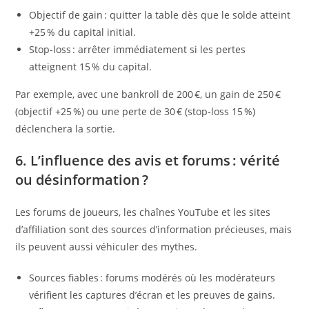
Objectif de gain : quitter la table dès que le solde atteint
+25 % du capital initial.
Stop‑loss : arrêter immédiatement si les pertes
atteignent 15 % du capital.
Par exemple, avec une bankroll de 200 €, un gain de 250 €
(objectif +25 %) ou une perte de 30 € (stop‑loss 15 %)
déclenchera la sortie.
6. L’influence des avis et forums : vérité
ou désinformation ?
Les forums de joueurs, les chaînes YouTube et les sites
d’affiliation sont des sources d’information précieuses, mais
ils peuvent aussi véhiculer des mythes.
Sources fiables : forums modérés où les modérateurs
vérifient les captures d’écran et les preuves de gains.