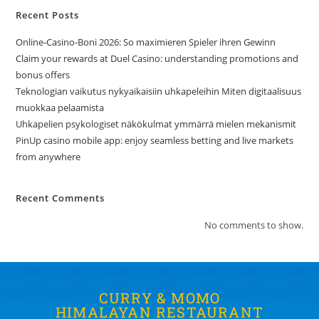
Recent Posts
Online-Casino-Boni 2026: So maximieren Spieler ihren Gewinn
Claim your rewards at Duel Casino: understanding promotions and
bonus offers
Teknologian vaikutus nykyaikaisiin uhkapeleihin Miten digitaalisuus
muokkaa pelaamista
Uhkapelien psykologiset näkökulmat ymmärrä mielen mekanismit
PinUp casino mobile app: enjoy seamless betting and live markets
from anywhere
Recent Comments
No comments to show.
CURRY & MOMO
HIMALAYAN RESTAURANT