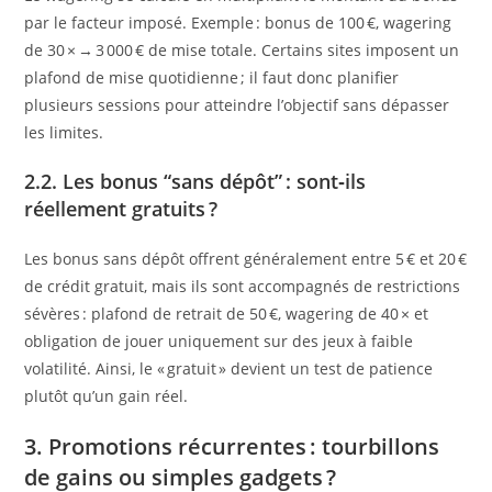
par le facteur imposé. Exemple : bonus de 100 €, wagering
de 30 × → 3 000 € de mise totale. Certains sites imposent un
plafond de mise quotidienne ; il faut donc planifier
plusieurs sessions pour atteindre l’objectif sans dépasser
les limites.
2.2. Les bonus “sans dépôt” : sont‑ils
réellement gratuits ?
Les bonus sans dépôt offrent généralement entre 5 € et 20 €
de crédit gratuit, mais ils sont accompagnés de restrictions
sévères : plafond de retrait de 50 €, wagering de 40 × et
obligation de jouer uniquement sur des jeux à faible
volatilité. Ainsi, le « gratuit » devient un test de patience
plutôt qu’un gain réel.
3. Promotions récurrentes : tourbillons
de gains ou simples gadgets ?