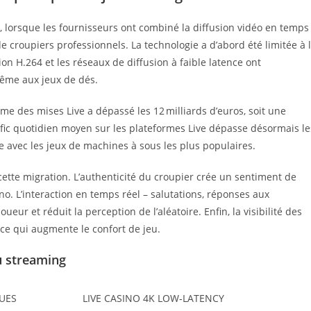
 lorsque les fournisseurs ont combiné la diffusion vidéo en temps
 croupiers professionnels. La technologie a d’abord été limitée à 
on H.264 et les réseaux de diffusion à faible latence ont
même aux jeux de dés.
ume des mises Live a dépassé les 12 milliards d’euros, soit une
afic quotidien moyen sur les plateformes Live dépasse désormais le
se avec les jeux de machines à sous les plus populaires.
cette migration. L’authenticité du croupier crée un sentiment de
no. L’interaction en temps réel – salutations, réponses aux
ueur et réduit la perception de l’aléatoire. Enfin, la visibilité des
, ce qui augmente le confort de jeu.
du streaming
QUES
LIVE CASINO 4K LOW‑LATENCY