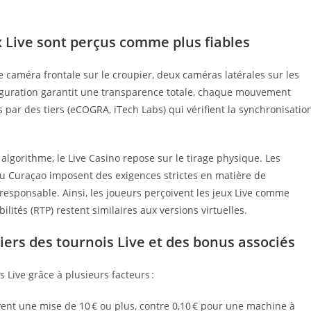
ux Live sont perçus comme plus fiables
e caméra frontale sur le croupier, deux caméras latérales sur les
nfiguration garantit une transparence totale, chaque mouvement
s par des tiers (eCOGRA, iTech Labs) qui vérifient la synchronisatio
lgorithme, le Live Casino repose sur le tirage physique. Les
r ou Curaçao imposent des exigences strictes en matière de
 responsable. Ainsi, les joueurs perçoivent les jeux Live comme
ités (RTP) restent similaires aux versions virtuelles.
ciers des tournois Live et des bonus associés
 Live grâce à plusieurs facteurs :
vent une mise de 10 € ou plus, contre 0,10 € pour une machine à