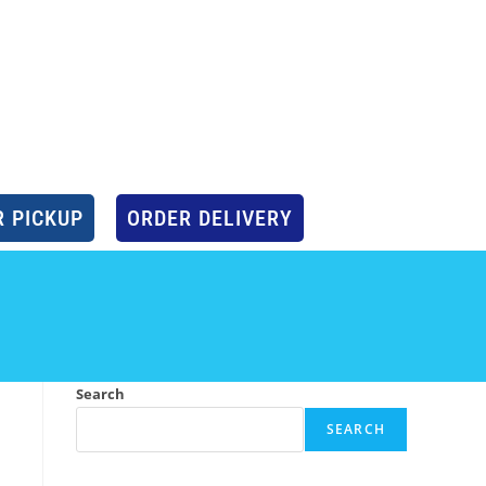
 PICKUP
ORDER DELIVERY
Search
SEARCH