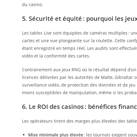
du casino.
5. Sécurité et équité : pourquoi les je
Les tables Live sont équipées de caméras multiples : un
cartes et une vue plongeante sur la roulette. Cette co
étant enregistré en temps réel. Les audits sont effectué
vidéo et la conformité des cartes.
Contrairement aux jeux RNG où le résultat dépend d’un a
licences délivrées par les autorités de Malte, Gibralta
surveillance vidéo, de protection des données et de jeu
moins susceptibles de manipulation, même si les probabil
6. Le ROI des casinos : bénéfices finan
Les opérateurs tirent des marges plus élevées des tables
Mise minimale plus élevée
: les tournois exigent sou