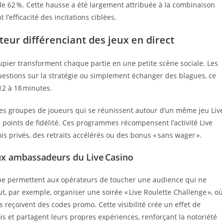
e 62 %. Cette hausse a été largement attribuée à la combinaison
l’efficacité des incitations ciblées.
teur différenciant des jeux en direct
oupier transforment chaque partie en une petite scène sociale. Les
questions sur la stratégie ou simplement échanger des blagues, ce
12 à 18 minutes.
des groupes de joueurs qui se réunissent autour d’un même jeu Liv
points de fidélité. Ces programmes récompensent l’activité Live
is privés, des retraits accélérés ou des bonus « sans wager ».
aux ambassadeurs du Live Casino
be permettent aux opérateurs de toucher une audience qui ne
t, par exemple, organiser une soirée « Live Roulette Challenge », o
 reçoivent des codes promo. Cette visibilité crée un effet de
rnois et partagent leurs propres expériences, renforçant la notoriété