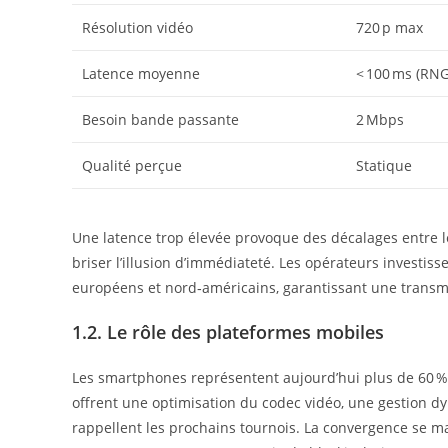
Résolution vidéo
720 p max
Latence moyenne
< 100 ms (RNG
Besoin bande passante
2 Mbps
Qualité perçue
Statique
Une latence trop élevée provoque des décalages entre l
briser l’illusion d’immédiateté. Les opérateurs investi
européens et nord‑américains, garantissant une transmi
1.2. Le rôle des plateformes mobiles
Les smartphones représentent aujourd’hui plus de 60 % d
offrent une optimisation du codec vidéo, une gestion d
rappellent les prochains tournois. La convergence se ma