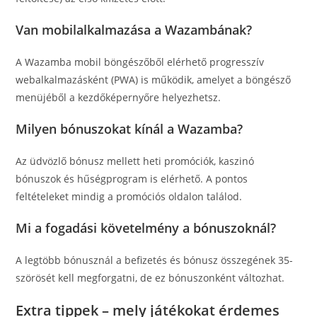
Van mobilalkalmazása a Wazambának?
A Wazamba mobil böngészőből elérhető progresszív
webalkalmazásként (PWA) is működik, amelyet a böngésző
menüjéből a kezdőképernyőre helyezhetsz.
Milyen bónuszokat kínál a Wazamba?
Az üdvözlő bónusz mellett heti promóciók, kaszinó
bónuszok és hűségprogram is elérhető. A pontos
feltételeket mindig a promóciós oldalon találod.
Mi a fogadási követelmény a bónuszoknál?
A legtöbb bónusznál a befizetés és bónusz összegének 35-
szörösét kell megforgatni, de ez bónuszonként változhat.
Extra tippek – mely játékokat érdemes