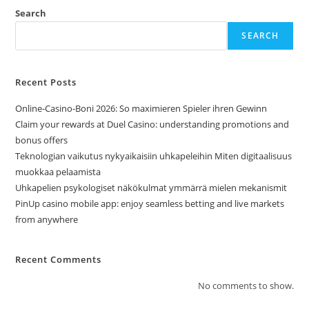
Search
SEARCH
Recent Posts
Online-Casino-Boni 2026: So maximieren Spieler ihren Gewinn
Claim your rewards at Duel Casino: understanding promotions and
bonus offers
Teknologian vaikutus nykyaikaisiin uhkapeleihin Miten digitaalisuus
muokkaa pelaamista
Uhkapelien psykologiset näkökulmat ymmärrä mielen mekanismit
PinUp casino mobile app: enjoy seamless betting and live markets
from anywhere
Recent Comments
No comments to show.