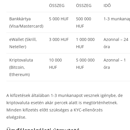
ÖSSZEG
ÖSSZEG
IDŐ
Bankkártya
5 000 HUF
500 000
1-3 munkana
(Visa/Mastercard)
HUF
eWallet (Skrill,
3 000 HUF
1 000 000
Azonnal – 24
Neteller)
HUF
óra
Kriptovaluta
10 000
5 000 000
Azonnal – 1
(Bitcoin,
HUF
HUF
óra
Ethereum)
A kifizetések általában 1-3 munkanapot vesznek igénybe, de
kriptovaluta esetén akár percek alatt is megtörténhetnek.
Minden kifizetés előtt szükséges a KYC-ellenőrzés
elvégzése.