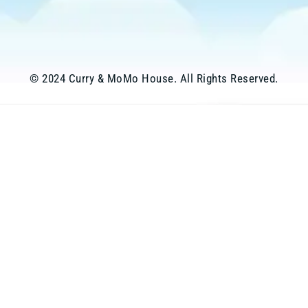
© 2024 Curry & MoMo House. All Rights Reserved.