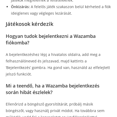
játékok megfelelnek a feltételeknek.
Önkizárás:
A felelős játék szakaszon belül kérheted a fiók
ideiglenes vagy végleges lezárását.
Játékosok kérdezik
Hogyan tudok bejelentkezni a Wazamba
fiókomba?
A bejelentkezéshez lépj a hivatalos oldalra, add meg a
felhasználóneved és jelszavad, majd kattints a
‘Bejelentkezés’ gombra. Ha gond van, használd az elfelejtett
jelszó funkciót.
Mi a teendő, ha a Wazamba bejelentkezés
során hibát észlelek?
Ellenőrizd a böngésző gyorsítótárát, próbálj másik
böngészőt, vagy használj privát módot. Ha továbbra sem